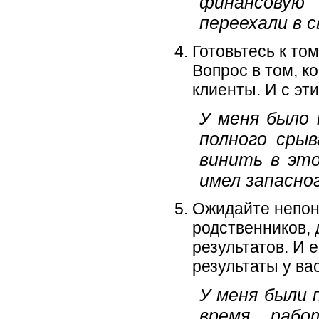
финансовую 
переехали в 
Готовьтесь к том
Вопрос в том, к
клиенты. И с эт
У меня было 
полного срыв
винить в это
имел запасно
Ожидайте непон
родственников, д
результатов. И 
результаты у вас
У меня были 
время, раб