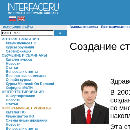
Главная страница
-
Программные пр
РАССЫЛКИ САЙТА
ИНТЕРНЕТ-МАГАЗИН
Создание ст
Лицензионное ПО
Курсы обучения
Сертификация
ОБУЧЕНИЕ И СЕМИНАРЫ
Каталог курсов
Новости
Статьи
Вопросы и ответы
Бесплатные семинары
Здрав
Онлайн-курсы
Курсы Microsoft On-Demand
Кафедра МФТИ
В 200
ЦЕНТР ТЕСТИРОВАНИЯ
IT-Сертификации
созда
Новости
Статьи
со мн
ПРОГРАММНЫЕ ПРОДУКТЫ
Каталог ПО
накоп
Лицензиатор ПО
Схемы лицензирования
Новости
Эта с
Вопросы и ответы