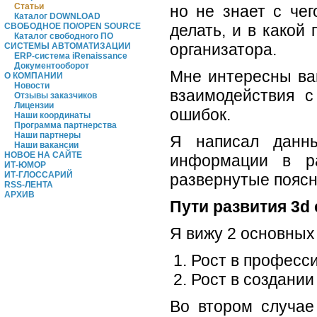
Статьи
но не знает с че
Каталог DOWNLOAD
делать, и в какой
СВОБОДНОЕ ПО/OPEN SOURCE
Каталог свободного ПО
организатора.
СИСТЕМЫ АВТОМАТИЗАЦИИ
ERP-система iRenaissance
Документооборот
Мне интересны ва
О КОМПАНИИ
Новости
взаимодействия с
Отзывы заказчиков
Лицензии
ошибок.
Наши координаты
Программа партнерства
Наши партнеры
Я написал данн
Наши вакансии
НОВОЕ НА САЙТЕ
информации в ра
ИТ-ЮМОР
ИТ-ГЛОССАРИЙ
развернутые поясн
RSS-ЛЕНТА
АРХИВ
Пути развития 3d
Я вижу 2 основных
Рост в професс
Рост в создании
Во втором случае