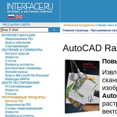
РАССЫЛКИ САЙТА
●
Описания продуктов
Прайс-лист
Главная страница
-
Программные пр
ИНТЕРНЕТ-МАГАЗИН
Лицензионное ПО
Курсы обучения
AutoCAD Ras
Сертификация
ОБУЧЕНИЕ И СЕМИНАРЫ
Каталог курсов
Новости
Пов
Статьи
Вопросы и ответы
Бесплатные семинары
Извл
Онлайн-курсы
Курсы Microsoft On-Demand
скан
Кафедра МФТИ
ЦЕНТР ТЕСТИРОВАНИЯ
изоб
IT-Сертификации
Новости
Auto
Статьи
ПРОГРАММНЫЕ ПРОДУКТЫ
Каталог ПО
раст
Лицензиатор ПО
Схемы лицензирования
вект
Новости
Вопросы и ответы