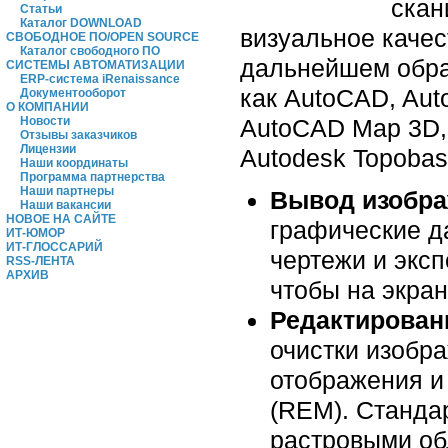
скан
Статьи
Каталог DOWNLOAD
визуальное качес
СВОБОДНОЕ ПО/OPEN SOURCE
Каталог свободного ПО
дальнейшем обра
СИСТЕМЫ АВТОМАТИЗАЦИИ
ERP-система iRenaissance
как AutoCAD, Auto
Документооборот
О КОМПАНИИ
AutoCAD Map 3D,
Новости
Отзывы заказчиков
Лицензии
Autodesk Topoba
Наши координаты
Программа партнерства
Наши партнеры
Вывод изобра
Наши вакансии
НОВОЕ НА САЙТЕ
графические да
ИТ-ЮМОР
ИТ-ГЛОССАРИЙ
чертежи и эксп
RSS-ЛЕНТА
АРХИВ
чтобы на экра
Редактирован
очистки изобр
отображения и
(REM). Станда
растровыми об