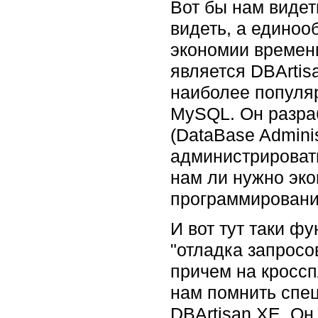
Вот бы нам видет
видеть, а единоо
экономии времен
является DBArtis
наиболее популяр
MySQL. Он разра
(DataBase Adminis
администрировать
нам ли нужно эк
программирован
И вот тут таки фу
"отладка запросо
причем на кроссп
нам помнить спец
DBArtisan XE. Он