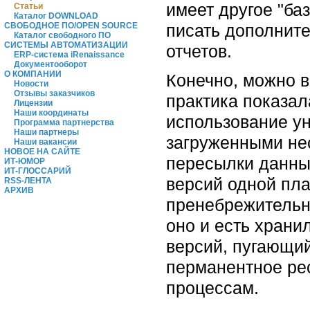
имеет другое "ба
Статьи
Каталог DOWNLOAD
писать дополнит
СВОБОДНОЕ ПО/OPEN SOURCE
Каталог свободного ПО
СИСТЕМЫ АВТОМАТИЗАЦИИ
отчетов.
ERP-система iRenaissance
Документооборот
О КОМПАНИИ
Конечно, можно в
Новости
Отзывы заказчиков
практика показа
Лицензии
Наши координаты
использование ун
Программа партнерства
Наши партнеры
загруженными нес
Наши вакансии
НОВОЕ НА САЙТЕ
пересылки данны
ИТ-ЮМОР
ИТ-ГЛОССАРИЙ
версий одной пла
RSS-ЛЕНТА
АРХИВ
пренебрежительн
оно и есть хран
версий, пугающий
перманентное ре
процессам.