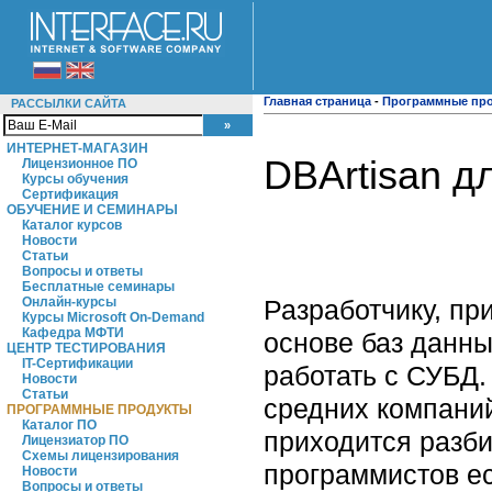
Главная страница
-
Программные пр
РАССЫЛКИ САЙТА
ИНТЕРНЕТ-МАГАЗИН
DBArtisan д
Лицензионное ПО
Курсы обучения
Сертификация
ОБУЧЕНИЕ И СЕМИНАРЫ
Каталог курсов
Новости
Статьи
Вопросы и ответы
Бесплатные семинары
Разработчику, 
Онлайн-курсы
Курсы Microsoft On-Demand
Кафедра МФТИ
основе баз данны
ЦЕНТР ТЕСТИРОВАНИЯ
IT-Сертификации
работать с СУБД.
Новости
Статьи
средних компани
ПРОГРАММНЫЕ ПРОДУКТЫ
Каталог ПО
приходится разбир
Лицензиатор ПО
Схемы лицензирования
программистов е
Новости
Вопросы и ответы