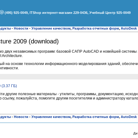
(495) 925-0049, ITShop интернет-магазин 229-0436, Учебный Центр 925-0049
одукты
-
Новости
-
Управление качеством
,
Разработка отчетных форм
,
AutoDesk
cture 2009 (download)
из двух независимых программ: базовой САПР AutoCAD и новейшей системы 
Architecture.
анный на основе технологии информационного моделирования зданий, обеспеч
ктивности.
 (3.37 ГБ)
и другие полезные материалы - утилиты, программы, документацию, исходни
ссылку, пожалуйста, помогите другим посетителям и администратору катало
одукты
-
Новости
-
Управление качеством
,
Разработка отчетных форм
,
AutoDesk
Да