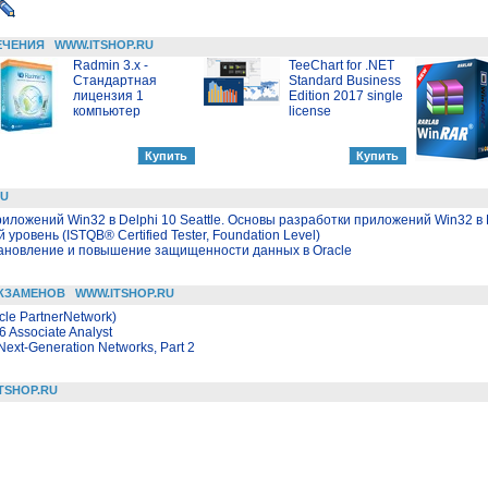
ЕЧЕНИЯ
WWW.ITSHOP.RU
Radmin 3.x -
TeeChart for .NET
Стандартная
Standard Business
лицензия 1
Edition 2017 single
компьютер
license
RU
иложений Win32 в Delphi 10 Seattle. Основы разработки приложений Win32 в D
й уровень (ISTQB® Certified Tester, Foundation Level)
тановление и повышение защищенности данных в Oracle
КЗАМЕНОВ
WWW.ITSHOP.RU
cle PartnerNetwork)
 Associate Analyst
 Next-Generation Networks, Part 2
TSHOP.RU