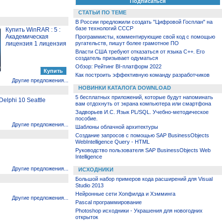
СТАТЬИ ПО ТЕМЕ
В России предложили создать "Цифровой Госплан" на
базе технологий СССР
Купить WinRAR : 5 :
Академическая
Программисты, комментирующие свой код с помощью
лицензия 1 лицензия
ругательств, пишут более грамотное ПО
Власти США требуют отказаться от языка C++. Его
создатель призывает одуматься
Обзор: Рейтинг BI-платформ 2022
Как построить эффективную команду разработчиков
Другие предложения...
НОВИНКИ КАТАЛОГА DOWNLOAD
5 бесплатных приложений, которые будут напоминать
elphi 10 Seattle
вам отдохнуть от экрана компьютера или смартфона
Задворьев И.С. Язык PL/SQL. Учебно-методическое
пособие.
Другие предложения...
Шаблоны облачной архитектуры
Создание запросов с помощью SAP BusinessObjects
WebIntelligence Query - HTML
Руководство пользователя SAP BusinessObjects Web
Intelligence
Другие предложения...
ИСХОДНИКИ
Большой набор примеров кода расширений для Visual
Studio 2013
Нейронные сети Хопфилда и Хэмминга
Другие предложения...
Pascal программирование
Photoshop исходники - Украшения для новогодних
открыток