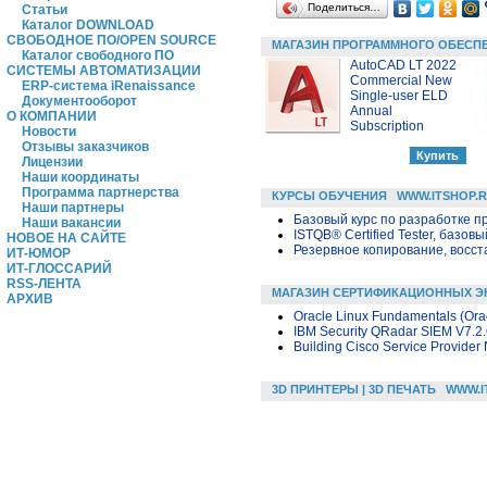
Поделиться…
Статьи
Каталог DOWNLOAD
СВОБОДНОЕ ПО/OPEN SOURCE
МАГАЗИН ПРОГРАММНОГО ОБЕСП
Каталог свободного ПО
AutoCAD LT 2022
СИСТЕМЫ АВТОМАТИЗАЦИИ
Commercial New
ERP-система iRenaissance
Single-user ELD
Документооборот
Annual
О КОМПАНИИ
Subscription
Новости
Отзывы заказчиков
Лицензии
Наши координаты
Программа партнерства
КУРСЫ ОБУЧЕНИЯ
WWW.ITSHOP.
Наши партнеры
Базовый курс по разработке пр
Наши вакансии
ISTQB® Certified Tester, базовы
НОВОЕ НА САЙТЕ
Резервное копирование, восс
ИТ-ЮМОР
ИТ-ГЛОССАРИЙ
RSS-ЛЕНТА
МАГАЗИН СЕРТИФИКАЦИОННЫХ Э
АРХИВ
Oracle Linux Fundamentals (Ora
IBM Security QRadar SIEM V7.2.6
Building Cisco Service Provider
3D ПРИНТЕРЫ | 3D ПЕЧАТЬ
WWW.I