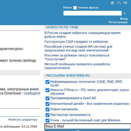
Поиск
точная фраза
Вход
Регистрация
НОВОСТИ ПО ТЕМЕ
В России создали нейросеть сокращающую время
добычи нефти
Госструктуры США страдают от кибератак
Российские ученые создали ИИ‑систему для
архитектурно-
предсказания последствий землетрясений
Россияне за рубежом смогут пользоваться
"Госуслугами"
ивает полную свободу
Microsoft пообещала прекратить разработку
сверхинтеллекта
РАССЫЛКИ SUBSCRIBE.RU
Информационные технологии: CASE, RAD, ERP,
OLAP
ки, электронные книги.
Новости ITShop.ru - ПО, книги, документация, курсы
га Download -
сообщите
обучения
Программирование в AutoCAD
Компьютерный дизайн - Все графические редакторы
Новые материалы
Мастерская программиста
Написать редактору
Утиль - лучший бесплатный софт для Windows
та публикации: 24.11.2009