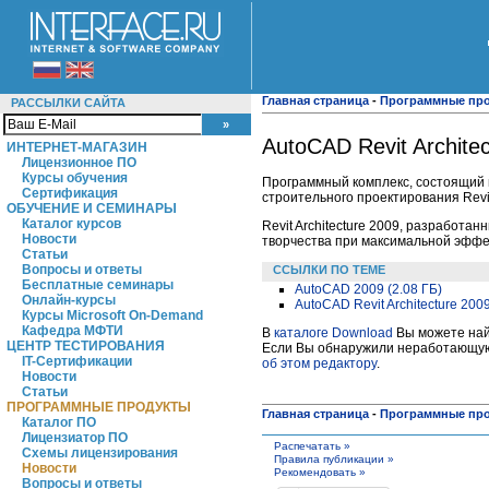
Главная страница
-
Программные пр
РАССЫЛКИ САЙТА
AutoCAD Revit Archite
ИНТЕРНЕТ-МАГАЗИН
Лицензионное ПО
Курсы обучения
Программный комплекс, состоящий 
Сертификация
строительного проектирования Revit 
ОБУЧЕНИЕ И СЕМИНАРЫ
Каталог курсов
Revit Architecturе 2009, разработ
Новости
творчества при максимальной эффе
Статьи
Вопросы и ответы
ССЫЛКИ ПО ТЕМЕ
Бесплатные семинары
AutoCAD 2009 (2.08 ГБ)
Онлайн-курсы
AutoCAD Revit Architecture 2009
Курсы Microsoft On-Demand
Кафедра МФТИ
В
каталоге Download
Вы можете найт
ЦЕНТР ТЕСТИРОВАНИЯ
Если Вы обнаружили неработающую 
IT-Сертификации
об этом редактору
.
Новости
Статьи
ПРОГРАММНЫЕ ПРОДУКТЫ
Главная страница
-
Программные пр
Каталог ПО
Лицензиатор ПО
Распечатать »
Схемы лицензирования
Правила публикации »
Новости
Рекомендовать »
Вопросы и ответы