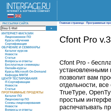
Главная страница
-
Программные пр
РАССЫЛКИ САЙТА
ИНТЕРНЕТ-МАГАЗИН
Cfont Pro v.
Лицензионное ПО
Курсы обучения
Сертификация
ОБУЧЕНИЕ И СЕМИНАРЫ
Каталог курсов
Новости
Статьи
Cfont Pro - бес
Вопросы и ответы
Бесплатные семинары
установленными в
Онлайн-курсы
Курсы Microsoft On-Demand
Кафедра МФТИ
позволит вам пр
ЦЕНТР ТЕСТИРОВАНИЯ
IT-Сертификации
отдельности, все
Новости
Статьи
TrueType, OpenTy
ПРОГРАММНЫЕ ПРОДУКТЫ
Каталог ПО
простым интерфе
Лицензиатор ПО
Схемы лицензирования
распечатывать п
Новости
Вопросы и ответы