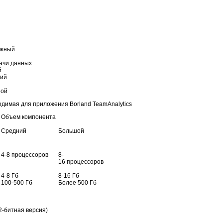
ожный
ачи данных
й
ий
шой
димая для приложения Borland TeamAnalytics
Объем компонента
Средний
Большой
4-8 процессоров
8-
16 процессоров
4-8 Гб
8-16 Гб
100-500 Гб
Более 500 Гб
2-битная версия)