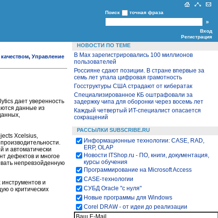
Поиск
точная фраза
Вход
Регистрация
НОВОСТИ ПО ТЕМЕ
В Max зарегистрировались 100 миллионов
 качеством
,
Управление
пользователей
Россияне сдают позиции. В стране впервые за
семь лет упала цифровая грамотность
Госструктуры США страдают от кибератак
Специализированное КБ оштрафовали за
ytics дает уверенность
задержку чипа для оборонки через восемь лет
аются данные из
Каждый четвертый ИT-специалист опасается
данных,
сокращений
РАССЫЛКИ SUBSCRIBE.RU
jects
Xcelsius,
Информационные технологии: CASE, RAD,
 производительности.
ERP, OLAP
й и автоматически
Новости ITShop.ru - ПО, книги, документация,
нт дефектов и многое
курсы обучения
ивать непревзойденную
Программирование на Microsoft Access
CASE-технологии
х инструментов и
СУБД Oracle "с нуля"
щую о критических
Новые программы для Windows
Corel DRAW - от идеи до реализации