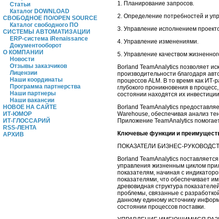
1. Планирование запросов.
Статьи
Каталог DOWNLOAD
2. Определение потребностей и уп
СВОБОДНОЕ ПО/OPEN SOURCE
Каталог свободного ПО
3. Управление исполнением проекто
СИСТЕМЫ АВТОМАТИЗАЦИИ
ERP-система iRenaissance
4. Управление изменениями.
Документооборот
О КОМПАНИИ
5. Управление качеством жизненног
Новости
Отзывы заказчиков
Borland TeamAnalytics позволяет 
Лицензии
производительности благодаря авт
Наши координаты
процессов ALM. В то время как ИТ-
Программа партнерства
глубокого проникновения в процесс
Наши партнеры
состоянии находятся их инвестиции
Наши вакансии
Borland TeamAnalytics предоставля
НОВОЕ НА САЙТЕ
Warehouse, обеспечивая анализ те
ИТ-ЮМОР
Приложение TeamAnalytics помогае
ИТ-ГЛОССАРИЙ
RSS-ЛЕНТА
Ключевые функции и преимущест
АРХИВ
ПОКАЗАТЕЛИ БИЗНЕС-РУКОВОДС
Borland TeamAnalytics поставляетс
управления жизненным циклом прил
показателям, начиная с индикаторо
показателями, что обеспечивает и
древовидная структура показателе
проблемы, связанные с разработко
данному единому источнику информ
состоянии процессов поставки.