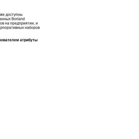
кже доступны
анных Borland
ов на предприятии, и
корпоративных наборов
зователем атрибуты