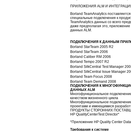
ПРИЛОЖЕНИЯ ALM И ИНТЕГРАЦИ
Borland TeamAnalytics поставляетс
специальные подключения к продукт
TeamAnalytics данных со всего пре
даже предполагая это, приложение
данных ALM.
ПОДКЛЮЧЕНИЯ К ДАННЫМ ПРИ
Borland
StarTeam
2005 R2
Borland
StarTeam
2006
Borland
Caliber RM
2006
Borland
Tempo
2007 R2
Borland
SilkCentral
Test Manager 200
Borland
SilkCentral
Issue Manager 2
Borland
Team Focus
2008
Borland
Team Demand
2008
ПОДКЛЮЧЕНИЯ К МНОГОФУНКЦ
ДАННЫХ ALM
Многофункциональное подключение
качеством жизненного цикла
Многофункциональное подключение
проектами и имеющимися разработ
ПРОДУКТЫ СТОРОННИХ ПОСТАВ
HP QualityCenterTest Director*
*Приложение HP Quality Center Data
Требования к системе