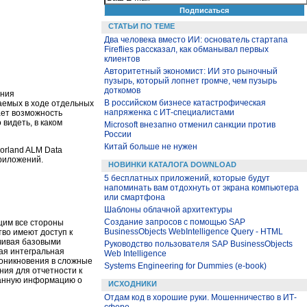
СТАТЬИ ПО ТЕМЕ
Два человека вместо ИИ: основатель стартапа
Fireflies рассказал, как обманывал первых
клиентов
Авторитетный экономист: ИИ это рыночный
пузырь, который лопнет громче, чем пузырь
доткомов
ения
В российском бизнесе катастрофическая
аемых в ходе отдельных
напряженка с ИТ-специалистами
ает возможность
видеть, в каком
Microsoft внезапно отменил санкции против
России
Китай больше не нужен
orland ALM Data
риложений.
НОВИНКИ КАТАЛОГА DOWNLOAD
5 бесплатных приложений, которые будут
напоминать вам отдохнуть от экрана компьютера
или смартфона
Шаблоны облачной архитектуры
Создание запросов с помощью SAP
щим все стороны
BusinessObjects WebIntelligence Query - HTML
во имеют доступ к
нчивая базовыми
Руководство пользователя SAP BusinessObjects
ая интегральная
Web Intelligence
оникновения в сложные
Systems Engineering for Dummies (e-book)
ния для отчетности к
ванную информацию о
ИСХОДНИКИ
Отдам код в хорошие руки. Мошенничество в ИТ-