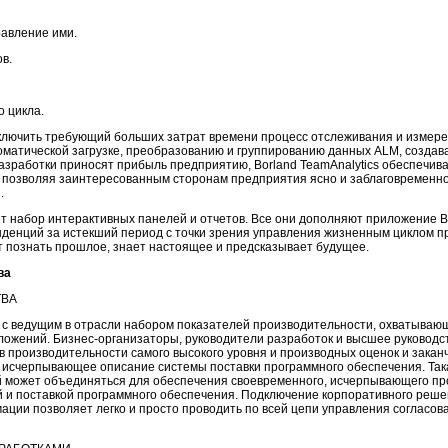
равление ими.
в.
о цикла.
исключить требующий больших затрат времени процесс отслеживания и измер
оматической загрузке, преобразованию и группированию данных ALM, создав
разработки приносят прибыль предприятию, Borland TeamAnalytics обеспечив
, позволяя заинтересованным сторонам предприятия ясно и заблаговременно 
.
ет набор интерактивных панелей и отчетов. Все они дополняют приложение B
нденций за истекший период с точки зрения управления жизненным циклом п
т познать прошлое, знает настоящее и предсказывает будущее.
ва
ТВА
я с ведущим в отрасли набором показателей производительности, охватываю
ожений. Бизнес-организаторы, руководители разработок и высшее руководст
в производительности самого высокого уровня и производных оценок и зака
м исчерпывающее описание системы поставки программного обеспечения. Так
й может объединяться для обеспечения своевременного, исчерпывающего пр
й и поставкой программного обеспечения. Подключение корпоративного реше
ации позволяет легко и просто проводить по всей цепи управления согласо