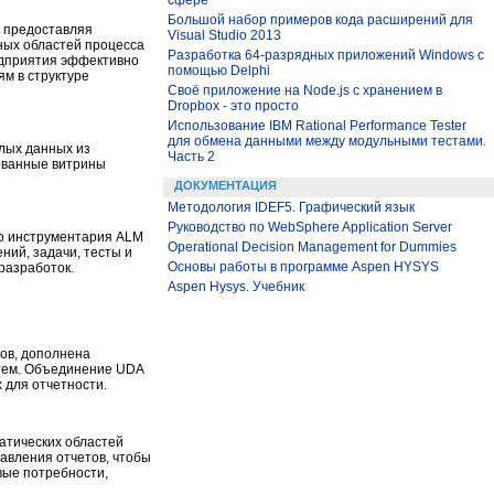
сфере
Большой набор примеров кода расширений для
, предоставляя
Visual Studio 2013
ных областей процесса
Разработка 64-разрядных приложений Windows с
едприятия эффективно
помощью Delphi
м в структуре
Своё приложение на Node.js с хранением в
Dropbox - это просто
Использование IBM Rational Performance Tester
для обмена данными между модульными тестами.
лых данных из
Часть 2
ованные витрины
ДОКУМЕНТАЦИЯ
Методология IDEF5. Графический язык
Руководство по WebSphere Application Server
го инструментария ALM
Operational Decision Management for Dummies
ний, задачи, тесты и
Основы работы в программе Aspen HYSYS
разработок.
Aspen Hysys. Учебник
ов, дополнена
стем. Объединение UDA
 для отчетности.
атических областей
тавления отчетов, чтобы
вые потребности,