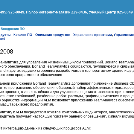
(495) 925-0049, ITShop интернет-магазин 229-0436, Учебный Центр 925-0049
●
Внедрение ПО
одукты
-
Каталог ПО
-
Описания продуктов
-
Управление проектами
,
Управление
and
 2008
ес-аналитика для управления жизненным циклом приложений. Borland
TeamAnal
ного обеспечения. Borland TeamAnalytics собираются, группируются и связыв
and и других ведущих сторонних разработчиков в корпоративном хранилище 
онтроля программного обеспечения.
ели приложения Borland TeamAnalytics дополняют приложение Business Ob
отке программного обеспечения обширный набор эффективных индикаторов
е проекты, выявлять области для улучшения, оценивать качество приложени
оянстве требований, разбиение работ, расходы, графики, изменения и проце
д к обработке информации ALM позволяет приложению TeamAnalytics обеспеч
 масштабах всего предприятия.
алитику к ALM посредством отчетов, контрольных индикаторов, аналитически
оводитель получает настоящую "систему раннего оповещения", сигнализирую
ет интеграцию данных из следующих процессов ALM: