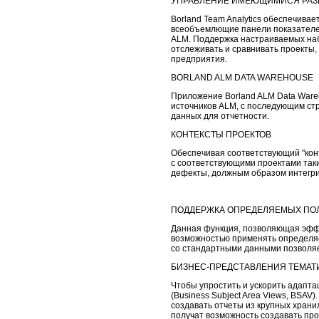
УПРАВЛЕНИЕ ИМЕЮЩИМИСЯ РАЗ
Borland Team Analytics обеспечива
всеобъемлющие панели показателей
ALM. Поддержка настраиваемых на
отслеживать и сравнивать проекты,
предприятия.
BORLAND ALM DATA WAREHOUSE
Приложение Borland ALM Data Ware
источников ALM, с последующим ст
данных для отчетности.
КОНТЕКСТЫ ПРОЕКТОВ
Обеспечивая соответствующий "кон
с соответствующими проектами таки
дефекты, должным образом интегри
ПОДДЕРЖКА ОПРЕДЕЛЯЕМЫХ ПОЛ
Данная функция, позволяющая эффе
возможностью применять определяем
со стандартными данными позволяе
БИЗНЕС-ПРЕДСТАВЛЕНИЯ ТЕМАТ
Чтобы упростить и ускорить адапт
(Business Subject Area Views, BSAV
создавать отчеты из крупных хран
получат возможность создавать пр