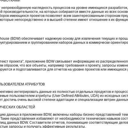
РАБОТКАМИ
ет непревзойденную наглядность процессов на уровне имеющихся разработок
 производительности, на которых собираются вместе данные из всех основ
боров имеющихся проектов позволяет всем заинтересованным сторонам пр
 которые непосредственно и в высшей степени имеют отношение к их функция
house (BDW) обеспечивает надежную основу для извлечения текущих и прош
руктурированием и группированием наборов данных в коммерчески ориентир
текст проекта", приложение BDW связывает информацию из распределенно
м образом, что все объекты, например требования к проекту, запросы измене
руются и подготавливаются для отчетов на уровне проектов или имеющихся 
ЬЗОВАТЕЛЕМ АТРИБУТОВ
ктивно интегрировать данные из полностью отдельных продуктов и процесс
ые пользователем атрибуты (User Defined Attributes, UDA) из исходных си
т достичь очень высокой степени адаптации и специализации витрин данных
ИЧЕСКИХ ОБЛАСТЕЙ
ацию данных в приложении BDW, включены наборы бизнес-представлений тем
). Такие представления избавляют от необходимости технических навыков сос
илищ данных BDW. Составители отчетов, понимающие соответствующие дело
остые запросы и получать эффективные результаты.