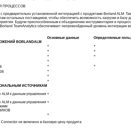
Я ПРОЦЕССОВ
я с предварительно установленной интеграцией с продуктами Borland ALM. Та
ам остальных поставщиков, чтобы обеспечить возможность загрузки в базу д
дприятия. Будучи приспособленным к объединению инструментария и процесс
 Borland TeamAnalytics обеспечивает непревзойденный уровень интеграции 
Основные данные
Определяемые поль
ЛОЖЕНИЙ BORLANDALM
+
+
+
+
+
+
+
+
+
8
+
008
+
+
ИОНАЛЬНЫМ ИСТОЧНИКАМ
 ALM к данным управления
+
 ALM к данным управления
+
ками
ШИКОВ
+
 Connector не включено в базовую цену продукта