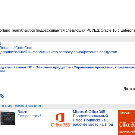
orland TeamAnalytics поддерживается следующая РСУБД: Oracle
10 g Enterpris
d
orland / CodeGear
 дополнительной информацией/по вопросу приобретения продуктов
одукты
-
Каталог ПО
-
Описания продуктов
-
Управление проектами
,
Управление
and
Дата п
ЕЧЕНИЯ
WWW.ITSHOP.RU
Raize
Microsoft Office 365
Components 6
Профессиональный
Плюс. Подписка на 1
рабочее место на 1 год