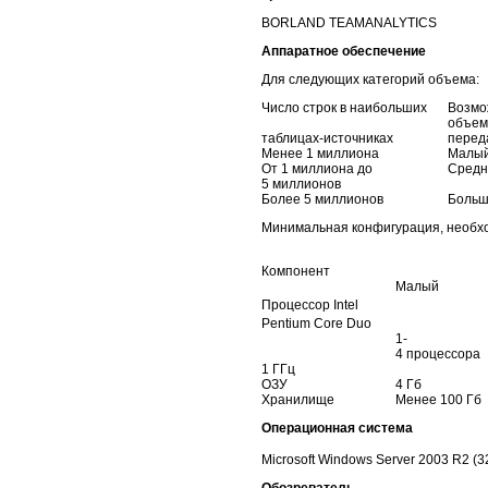
BORLAND TEAMANALYTICS
Аппаратное обеспечение
Для следующих категорий объема:
Число строк в наибольших
Возм
объем
таблицах-источниках
перед
Менее 1 миллиона
Малы
От 1 миллиона до
Средн
5 миллионов
Более 5 миллионов
Боль
Минимальная конфигурация, необхо
Компонент
Малый
Процессор Intel
Pentium Core
Duo
1-
4 процессора
1 ГГц
ОЗУ
4 Гб
Хранилище
Менее 100 Гб
Операционная система
Microsoft
Windows Server 2003 R2 (3
Обозреватель