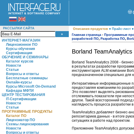
РАССЫЛКИ САЙТА
●
Описания продуктов
Прайс-лист
Главная страница
-
Программные пр
разработкой ПО
,
Разработка ПО
,
Borl
ИНТЕРНЕТ-МАГАЗИН
Лицензионное ПО
Курсы обучения
Borland TeamAnalytics
Сертификация
ОБУЧЕНИЕ И СЕМИНАРЫ
Каталог курсов
Borland TeamAnalytics 2008 - бизн
Новости
в результатах разработки программ
Статьи
инструментария ALM компании Borl
Вопросы и ответы
предназначенном специально для к
Бесплатные семинары
Онлайн-курсы
Интерактивные информационные пан
Курсы Microsoft On-Demand
предоставляя компаниям по разраб
Кафедра МФТИ
Это позволяет выделять рискованны
ЦЕНТР ТЕСТИРОВАНИЯ
отслеживать показатели при непост
IT-Сертификации
другое. Такой всесторонний подхо
Новости
наглядность процесса разработки в
Статьи
ПРОГРАММНЫЕ ПРОДУКТЫ
TeamAnalytics добавляет бизнес-ан
Каталог ПО
репозитариев данных - в итоге рук
Лицензиатор ПО
ситуациях в работе над проектом.
Схемы лицензирования
Приложение TeamAnalytics допуска
Новости
Вопросы и ответы