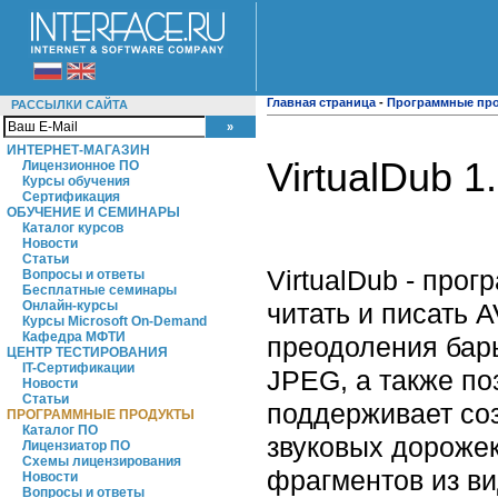
Главная страница
-
Программные пр
РАССЫЛКИ САЙТА
ИНТЕРНЕТ-МАГАЗИН
VirtualDub 1
Лицензионное ПО
Курсы обучения
Сертификация
ОБУЧЕНИЕ И СЕМИНАРЫ
Каталог курсов
Новости
Статьи
VirtualDub - про
Вопросы и ответы
Бесплатные семинары
читать и писать 
Онлайн-курсы
Курсы Microsoft On-Demand
Кафедра МФТИ
преодоления барь
ЦЕНТР ТЕСТИРОВАНИЯ
IT-Сертификации
JPEG, а также по
Новости
Статьи
поддерживает соз
ПРОГРАММНЫЕ ПРОДУКТЫ
Каталог ПО
звуковых дорожек
Лицензиатор ПО
Схемы лицензирования
фрагментов из ви
Новости
Вопросы и ответы