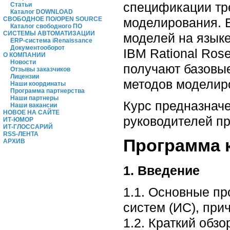
спецификации тр
Статьи
Каталог DOWNLOAD
моделирования. 
СВОБОДНОЕ ПО/OPEN SOURCE
Каталог свободного ПО
СИСТЕМЫ АВТОМАТИЗАЦИИ
моделей на язык
ERP-система iRenaissance
Документооборот
IBM Rational Ros
О КОМПАНИИ
Новости
получают базовы
Отзывы заказчиков
Лицензии
методов моделир
Наши координаты
Программа партнерства
Наши партнеры
Курс предназначе
Наши вакансии
НОВОЕ НА САЙТЕ
руководителей пр
ИТ-ЮМОР
ИТ-ГЛОССАРИЙ
RSS-ЛЕНТА
Программа 
АРХИВ
1. Введение
1.1. Основные п
систем (ИС), при
1.2. Краткий обз