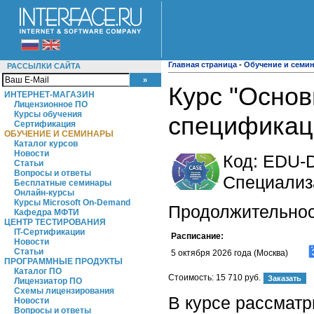
Главная страница
-
Обучение и семи
РАССЫЛКИ САЙТА
Курс "Основ
ИНТЕРНЕТ-МАГАЗИН
Лицензионное ПО
Курсы обучения
спецификац
Сертификация
ОБУЧЕНИЕ И СЕМИНАРЫ
Каталог курсов
Новости
Код:
EDU-D
Статьи
Вопросы и ответы
Специализ
Бесплатные семинары
Онлайн-курсы
Курсы Microsoft On-Demand
Продолжительност
Кафедра МФТИ
ЦЕНТР ТЕСТИРОВАНИЯ
IT-Сертификации
Расписание:
Новости
Статьи
5 октября 2026 года (Москва)
ПРОГРАММНЫЕ ПРОДУКТЫ
Каталог ПО
Стоимость:
15 710 руб.
Лицензиатор ПО
Схемы лицензирования
В курсе рассмат
Новости
Вопросы и ответы