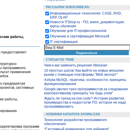
РАССЫЛКИ SUBSCRIBE.RU
Информационные технологии: CASE, RAD,
ERP, OLAP
Новости ITShop.ru - ПО, книги, документация,
курсы обучения
Обучение для IT-профессионалов
Обучение и сертификация Microsoft
еские работы,
IT сертификация
 предоставляет
СТАТЬИ ПО ТЕМЕ
труктурно-
Чем и как заменить решения Atlassian
ы программного
10 простых шагов: Как выйти на новые внешние
ультат применения
рынки с помощью платформы "Мой экспорт"
ибок.
Азбука MySQL: практика, особенности, принципы
го предприятия
функционирования
проектов, системных
Google уволил трех программистов за следование
корпоративному принципу "не будь злом"
Ждать ли тренд на low-code? История развития,
кие работы,
преимущества и недостатки ПО, которое не надо
программировать
ктированию
НОВИНКИ КАТАЛОГА DOWNLOAD
Технология разработки программного
обеспечения
корректировка программ
"Системный инжиниринг для чайников"