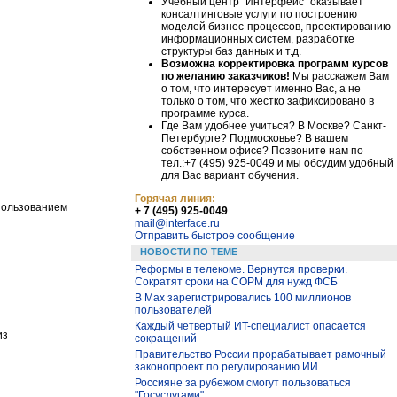
Учебный центр "Интерфейс" оказывает
консалтинговые услуги по построению
моделей бизнес-процессов, проектированию
информационных систем, разработке
структуры баз данных и т.д.
Возможна корректировка программ курсов
по желанию заказчиков!
Мы расскажем Вам
о том, что интересует именно Вас, а не
только о том, что жестко зафиксировано в
программе курса.
Где Вам удобнее учиться? В Москве? Санкт-
Петербурге? Подмосковье? В вашем
собственном офисе? Позвоните нам по
тел.:+7 (495) 925-0049 и мы обсудим удобный
для Вас вариант обучения.
Горячая линия:
пользованием
+ 7 (495) 925-0049
mail@interface.ru
Отправить быстрое сообщение
НОВОСТИ ПО ТЕМЕ
Реформы в телекоме. Вернутся проверки.
Сократят сроки на СОРМ для нужд ФСБ
В Max зарегистрировались 100 миллионов
пользователей
Каждый четвертый ИT-специалист опасается
из
сокращений
Правительство России прорабатывает рамочный
законопроект по регулированию ИИ
Россияне за рубежом смогут пользоваться
"Госуслугами"