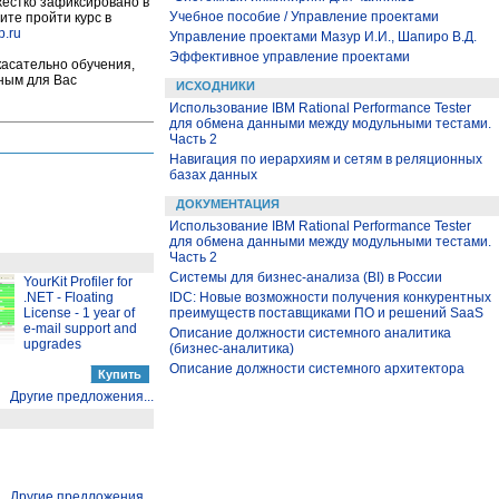
 жестко зафиксировано в
Учебное пособие / Управление проектами
ите пройти курс в
p.ru
Управление проектами Мазур И.И., Шапиро В.Д.
Эффективное управление проектами
касательно обучения,
бным для Вас
ИСХОДНИКИ
Использование IBM Rational Performance Tester
для обмена данными между модульными тестами.
Часть 2
Навигация по иерархиям и сетям в реляционных
базах данных
ДОКУМЕНТАЦИЯ
Использование IBM Rational Performance Tester
для обмена данными между модульными тестами.
Часть 2
Системы для бизнес-анализа (BI) в России
YourKit Profiler for
IDC: Новые возможности получения конкурентных
.NET - Floating
преимуществ поставщиками ПО и решений SaaS
License - 1 year of
e-mail support and
Описание должности системного аналитика
upgrades
(бизнес-аналитика)
Описание должности системного архитектора
Другие предложения...
Другие предложения...