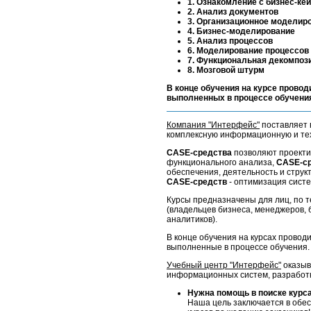
1. Ознакомление с бизнес-ке
2. Анализ документов
3. Организационное моделир
4. Бизнес-моделирование
5. Анализ процессов
6. Моделирование процессов
7. Функциональная декомпоз
8. Мозговой штурм
В конце обучения на курсе провод
выполненных в процессе обучени
Компания "Интерфейс"
поставляет 
комплексную информационную и тех
CASE-средства
позволяют проекти
функционального анализа,
CASE-с
обеспечения, деятельность и струк
CASE-средств
- оптимизация сист
Курсы предназначены для лиц, по 
(владельцев бизнеса, менеджеров, 
аналитиков).
В конце обучения на курсах проводи
выполненные в процессе обучения.
Учебный центр "Интерфейс"
оказыв
информационных систем, разработке
Нужна помощь в поиске курс
Наша цель заключается в обес