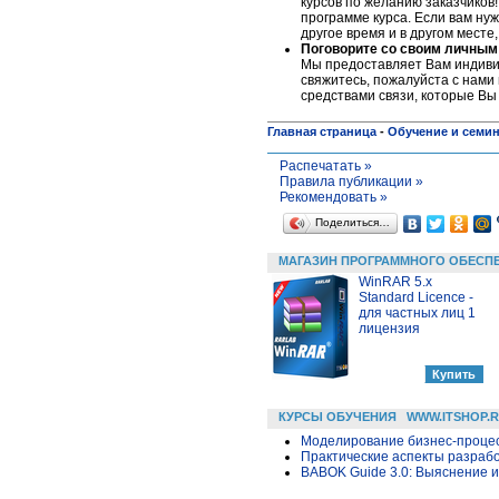
курсов по желанию заказчиков!
программе курса. Если вам нуж
другое время и в другом месте
Поговорите со своим личным
Мы предоставляет Вам индивид
свяжитесь, пожалуйста c нами 
средствами связи, которые Вы
Главная страница
-
Обучение и семи
Распечатать »
Правила публикации »
Рекомендовать »
Поделиться…
МАГАЗИН ПРОГРАММНОГО ОБЕСП
WinRAR 5.x
Standard Licence -
для частных лиц 1
лицензия
КУРСЫ ОБУЧЕНИЯ
WWW.ITSHOP.
Моделирование бизнес-процесс
Практические аспекты разраб
BABOK Guide 3.0: Выяснение 