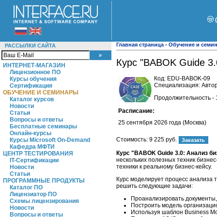
Главная страница
-
Обучение и семи
РАССЫЛКИ САЙТА
Курс "BABOK Guide 3.
ИНТЕРНЕТ-МАГАЗИН
Лицензионное ПО
Код:
EDU-BABOK-09
Курсы обучения
Специализация: Автор
Сертификация
ОБУЧЕНИЕ И СЕМИНАРЫ
Продолжительность - 
Каталог курсов
Новости
Расписание:
Статьи
Вопросы и ответы
25 сентября 2026 года (Москва)
Бесплатные семинары
Онлайн-курсы
Стоимость:
9 225 руб.
Курсы Microsoft On-Demand
Кафедра МФТИ
Курс "BABOK Guide 3.0: Анализ б
ЦЕНТР ТЕСТИРОВАНИЯ
нескольких полезных техник бизнес
IT-Сертификации
техники к реальному бизнес-кейсу.
Новости
Статьи
Курс моделирует процесс анализа 
ПРОГРАММНЫЕ ПРОДУКТЫ
решить следующие задачи:
Каталог ПО
Лицензиатор ПО
Проанализировать документы,
Схемы лицензирования
Построить модель организаци
Новости
Используя шаблон Business Mo
Вопросы и ответы