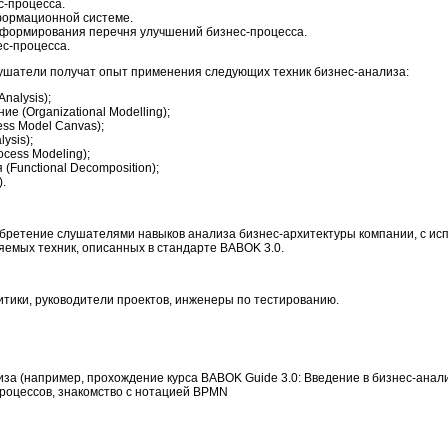
с-процесса.
формационной системе.
 формирования перечня улучшений бизнес-процесса.
ес-процесса.
лушатели получат опыт применения следующих техник бизнес-анализа:
nalysis);
 (Organizational Modelling);
ss Model Canvas);
ysis);
cess Modeling);
Functional Decomposition);
).
обретение слушателями навыков анализа бизнес-архитектуры компании, с ис
яемых техник, описанных в стандарте BABOK 3.0.
тики, руководители проектов, инженеры по тестированию.
за (например, прохождение курса BABOK Guide 3.0: Введение в бизнес-анал
роцессов, знакомство с нотацией BPMN