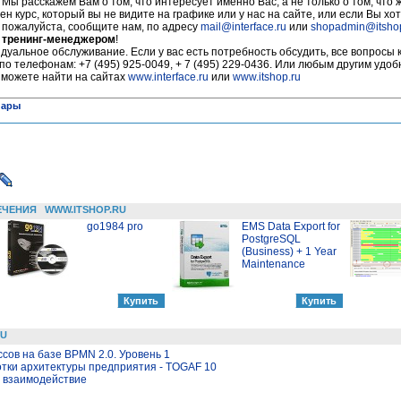
 Мы расскажем Вам о том, что интересует именно Вас, а не только о том, что
ен курс, который вы не видите на графике или у нас на сайте, или если Вы хот
, пожалуйста, сообщите нам, по адресу
mail@interface.ru
или
shopadmin@itsho
 тренинг-менеджером
!
уальное обслуживание. Если у вас есть потребность обсудить, все вопросы 
по телефонам: +7 (495) 925-0049, + 7 (495) 229-0436. Или любым другим удо
 можете найти на сайтах
www.interface.ru
или
www.itshop.ru
нары
ЕЧЕНИЯ
WWW.ITSHOP.RU
go1984 pro
EMS Data Export for
PostgreSQL
(Business) + 1 Year
Maintenance
RU
ов на базе BPMN 2.0. Уровень 1
отки архитектуры предприятия - TOGAF 10
и взаимодействие