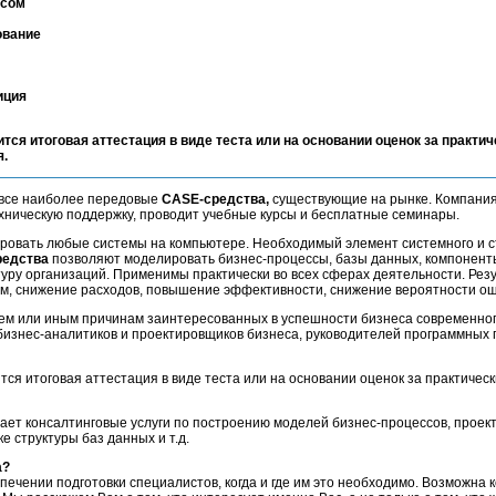
йсом
ование
иция
ится итоговая аттестация в виде теста или на основании оценок за практич
я.
все наиболее передовые
CASE-средства,
существующие на рынке. Компания
ническую поддержку, проводит учебные курсы и бесплатные семинары.
ровать любые системы на компьютере. Необходимый элемент системного и с
редства
позволяют моделировать бизнес-процессы, базы данных, компонент
туру организаций. Применимы практически во всех сферах деятельности. Рез
ем, снижение расходов, повышение эффективности, снижение вероятности ош
тем или иным причинам заинтересованных в успешности бизнеса современно
бизнес-аналитиков и проектировщиков бизнеса, руководителей программных 
тся итоговая аттестация в виде теста или на основании оценок за практичес
ает консалтинговые услуги по построению моделей бизнес-процессов, прое
 структуры баз данных и т.д.
а?
печении подготовки специалистов, когда и где им это необходимо. Возможна 