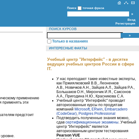
Поиск
точная фраза
Вход
Регистрация
ПОИСК КУРСОВ
Только в названиях
ИНТЕРЕСНЫЕ ФАКТЫ
Учебный центр "Интерфейс" - в десятке
ведущих учебных центров России в сфере
IT.
У нас преподают такие известные эксперты,
как Пржиялковский В.В., Леоненков
А.В., Новичков А.Н., Зайцев А.Л., Зайцев Р.А.,
Большаков О.Н., Мирончик И.Я., Саксонов
А.А., Пригодина Н.Ю., Красникова С.А.
тическому применению
Учебный центр "Интерфейс" проводит
я применять эти
авторизованные курсы по продуктам
компаний
Microsoft
,
ERwin
,
Embarcadero
(CodeGear)
,
Postgres Professional
ушателям предстоит
Подтвердить полученные знания можно,
сдав
сертификационные экзамены
. Учебный
центр "Интерфейс" является
авторизованным центром тестирования
Pearson VUE
 уровне.