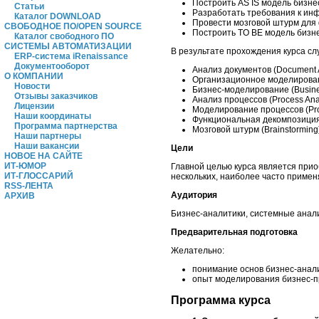
Построить AS IS модель бизне
Статьи
Разработать требования к ин
Каталог DOWNLOAD
Провести мозговой штурм для
СВОБОДНОЕ ПО/OPEN SOURCE
Построить TO BE модель бизн
Каталог свободного ПО
СИСТЕМЫ АВТОМАТИЗАЦИИ
В результате прохождения курса с
ERP-система iRenaissance
Документооборот
Анализ документов (Document A
О КОМПАНИИ
Организационное моделирование
Новости
Бизнес-моделирование (Busine
Отзывы заказчиков
Анализ процессов (Process Anal
Лицензии
Моделирование процессов (Pro
Наши координаты
Функциональная декомпозиция (
Программа партнерства
Мозговой штурм (Brainstorming
Наши партнеры
Наши вакансии
Цели
НОВОЕ НА САЙТЕ
ИТ-ЮМОР
Главной целью курса является при
ИТ-ГЛОССАРИЙ
нескольких, наиболее часто примен
RSS-ЛЕНТА
Аудитория
АРХИВ
Бизнес-аналитики, системные анали
Предварительная подготовка
Желательно:
понимание основ бизнес-анали
опыт моделирования бизнес-п
Программа курса