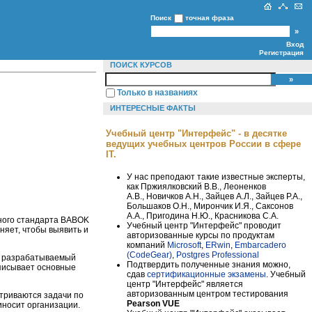
Поиск
точная фраза
Вход
Регистрация
ПОИСК КУРСОВ
Только в названиях
ИНТЕРЕСНЫЕ ФАКТЫ
Учебный центр "Интерфейс" - в десятке
ведущих учебных центров России в сфере
IT.
У нас преподают такие известные эксперты,
как Пржиялковский В.В., Леоненков
А.В., Новичков А.Н., Зайцев А.Л., Зайцев Р.А.,
Большаков О.Н., Мирончик И.Я., Саксонов
А.А., Пригодина Н.Ю., Красникова С.А.
ного стандарта BABOK
Учебный центр "Интерфейс" проводит
няет, чтобы выявить и
авторизованные курсы по продуктам
компаний
Microsoft
,
ERwin
,
Embarcadero
(CodeGear)
,
Postgres Professional
а, разрабатываемый
Подтвердить полученные знания можно,
описывает основные
сдав
сертификационные экзамены
. Учебный
центр "Интерфейс" является
авторизованным центром тестирования
триваются задачи по
Pearson VUE
иносит организации.