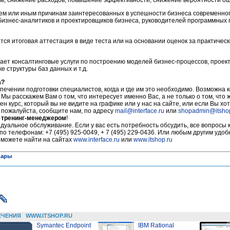
ем, снижение расходов, повышение эффективности, снижение вероятности ош
тем или иным причинам заинтересованных в успешности бизнеса современно
бизнес-аналитиков и проектировщиков бизнеса, руководителей программных 
тся итоговая аттестация в виде теста или на основании оценок за практичес
ает консалтинговые услуги по построению моделей бизнес-процессов, прое
 структуры баз данных и т.д.
а?
печении подготовки специалистов, когда и где им это необходимо. Возможна 
 Мы расскажем Вам о том, что интересует именно Вас, а не только о том, что
ен курс, который вы не видите на графике или у нас на сайте, или если Вы хот
, пожалуйста, сообщите нам, по адресу
mail@interface.ru
или
shopadmin@itsho
 тренинг-менеджером
!
уальное обслуживание. Если у вас есть потребность обсудить, все вопросы 
по телефонам: +7 (495) 925-0049, + 7 (495) 229-0436. Или любым другим удо
 можете найти на сайтах
www.interface.ru
или
www.itshop.ru
нары
ЕЧЕНИЯ
WWW.ITSHOP.RU
Symantec Endpoint
IBM Rational