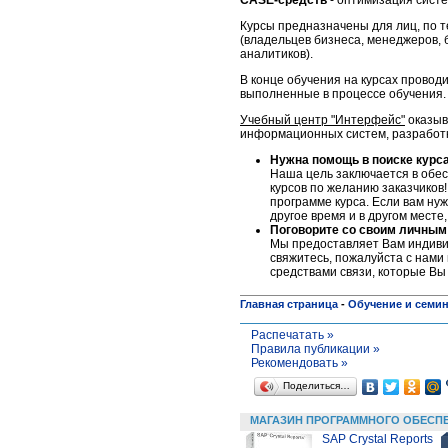
CASE-средств
- оптимизация сист
Курсы предназначены для лиц, по 
(владельцев бизнеса, менеджеров, 
аналитиков).
В конце обучения на курсах проводи
выполненные в процессе обучения.
Учебный центр "Интерфейс"
оказыв
информационных систем, разработке
Нужна помощь в поиске курс
Наша цель заключается в обес
курсов по желанию заказчиков!
программе курса. Если вам нуж
другое время и в другом месте
Поговорите со своим личным
Мы предоставляет Вам индивид
свяжитесь, пожалуйста c нами 
средствами связи, которые Вы
Главная страница
-
Обучение и семи
Распечатать »
Правила публикации »
Рекомендовать »
Поделиться…
МАГАЗИН ПРОГРАММНОГО ОБЕСП
SAP Crystal Reports