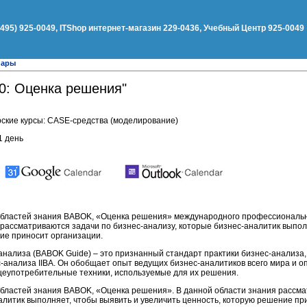
(495) 925-0049, ITShop интернет-магазин 229-0436, Учебный Центр 925-0049
нары
0: Оценка решения"
ские курсы: CASE-средства (моделирование)
1 день
 областей знания BABOK, «Оценка решения» международного профессиональ
я рассматриваются задачи по бизнес-анализу, которые бизнес-аналитик выпол
ие приносит организации.
-анализа (BABOK Guide) – это признанный стандарт практики бизнес-анализ
анализа IIBA. Он обобщает опыт ведущих бизнес-аналитиков всего мира и 
бщеупотребительные техники, используемые для их решения.
областей знания BABOK, «Оценка решения». В данной области знания рассма
алитик выполняет, чтобы выявить и увеличить ценность, которую решение пр