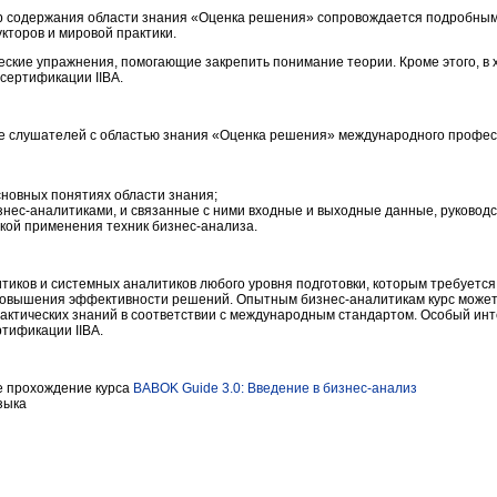
ор содержания области знания «Оценка решения» сопровождается подробны
кторов и мировой практики.
ские упражнения, помогающие закрепить понимание теории. Кроме этого, в 
сертификации IIBA.
е слушателей с областью знания «Оценка решения» международного профес
новных понятиях области знания;
нес-аналитиками, и связанные с ними входные и выходные данные, руководс
икой применения техник бизнес-анализа.
тиков и системных аналитиков любого уровня подготовки, которым требуетс
 повышения эффективности решений. Опытным бизнес-аналитикам курс может
рактических знаний в соответствии с международным стандартом. Особый ин
ртификации IIBA.
е прохождение курса
BABOK Guide 3.0: Введение в бизнес-анализ
зыка