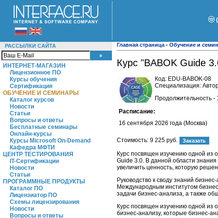
Главная страница
-
Обучение и семи
РАССЫЛКИ САЙТА
Курс "BABOK Guide 3.
ИНТЕРНЕТ-МАГАЗИН
Лицензионное ПО
Код:
EDU-BABOK-08
Курсы обучения
Специализация: Автор
Сертификация
ОБУЧЕНИЕ И СЕМИНАРЫ
Продолжительность - 
Каталог курсов
Новости
Расписание:
Статьи
Вопросы и ответы
16 сентября 2026 года (Москва)
Бесплатные семинары
Онлайн-курсы
Стоимость:
9 225 руб.
Курсы Microsoft On-Demand
Кафедра МФТИ
Курс посвящен изучению одной из
ЦЕНТР ТЕСТИРОВАНИЯ
Guide 3.0. В данной области знани
IT-Сертификации
увеличить ценность, которую решен
Новости
Статьи
Руководство к своду знаний бизнес
ПРОГРАММНЫЕ ПРОДУКТЫ
Международным институтом бизнес-
Каталог ПО
задачи бизнес-анализа, а также о
Лицензиатор ПО
Схемы лицензирования
Курс посвящен изучению одной из 
Новости
бизнес-анализу, которые бизнес-ан
Вопросы и ответы