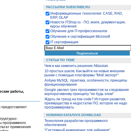
РАССЫЛКИ SUBSCRIBE.RU
Информационные технологии: CASE, RAD,
ERP, OLAP
Новости ITShop.ru - ПО, книги, документация,
курсы обучения
Обучение для IT-профессионалов
Обучение и сертификация Microsoft
IT сертификация
СТАТЬИ ПО ТЕМЕ
Чем и как заменить решения Atlassian
10 простых шагов: Как выйти на новые внешние
рынки с помощью платформы "Мой экспорт"
Азбука MySQL: практика, особенности, принципы
функционирования
Google уволил трех программистов за следование
еские работы,
корпоративному принципу "не будь злом"
Ждать ли тренд на low-code? История развития,
преимущества и недостатки ПО, которое не надо
 предоставляет
программировать
НОВИНКИ КАТАЛОГА DOWNLOAD
труктурно-
Технология разработки программного
ы программного
обеспечения
ультат применения
"Системный инжиниринг для чайников"