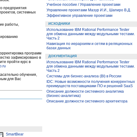
ибок.
Учебное пособие / Управление проектами
го предприятия
Управление проектами Мазур И.И., Шапиро В.Д.
проектов, системных
Эффективное управление проектами
ИСХОДНИКИ
кие работы,
Использование IBM Rational Performance Tester
для обмена данными между модульными тестами.
ктированию
Часть 2
Навигация по иерархиям и сетям в реляционных
базах данных
корректировка программ
ДОКУМЕНТАЦИЯ
 жестко зафиксировано в
ите пройти курс в
Использование IBM Rational Performance Tester
p.ru
для обмена данными между модульными тестами.
Часть 2
касательно обучения,
Системы для бизнес-анализа (BI) в России
бным для Вас
IDC: Новые возможности получения конкурентных
преимуществ поставщиками ПО и решений SaaS
Описание должности системного аналитика
(бизнес-аналитика)
Описание должности системного архитектора
SmartBear