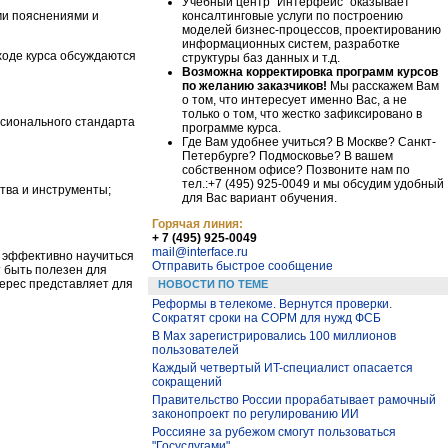
Учебный центр "Интерфейс" оказывает
консалтинговые услуги по построению
ми пояснениями и
моделей бизнес-процессов, проектированию
информационных систем, разработке
ходе курса обсуждаются
структуры баз данных и т.д.
Возможна корректировка программ курсов
по желанию заказчиков!
Мы расскажем Вам
о том, что интересует именно Вас, а не
только о том, что жестко зафиксировано в
сионального стандарта
программе курса.
Где Вам удобнее учиться? В Москве? Санкт-
Петербурге? Подмосковье? В вашем
собственном офисе? Позвоните нам по
тел.:+7 (495) 925-0049 и мы обсудим удобный
тва и инструменты;
для Вас вариант обучения.
Горячая линия:
+ 7 (495) 925-0049
mail@interface.ru
я эффективно научиться
Отправить быстрое сообщение
 быть полезен для
терес представляет для
НОВОСТИ ПО ТЕМЕ
Реформы в телекоме. Вернутся проверки.
Сократят сроки на СОРМ для нужд ФСБ
В Max зарегистрировались 100 миллионов
пользователей
Каждый четвертый ИT-специалист опасается
сокращений
Правительство России прорабатывает рамочный
законопроект по регулированию ИИ
Россияне за рубежом смогут пользоваться
"Госуслугами"