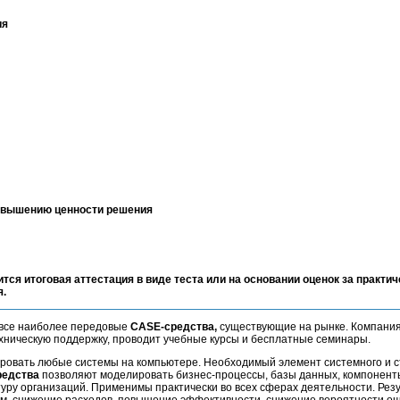
ия
повышению ценности решения
ится итоговая аттестация в виде теста или на основании оценок за практич
я.
все наиболее передовые
CASE-средства,
существующие на рынке. Компания
ническую поддержку, проводит учебные курсы и бесплатные семинары.
ровать любые системы на компьютере. Необходимый элемент системного и с
редства
позволяют моделировать бизнес-процессы, базы данных, компонент
туру организаций. Применимы практически во всех сферах деятельности. Рез