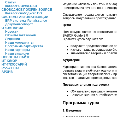
Статьи
Изучение ключевых понятий и обз
Каталог DOWNLOAD
примерами из личного опыта инстру
СВОБОДНОЕ ПО/OPEN SOURCE
Каталог свободного ПО
Слушателям предлагаются практиче
СИСТЕМЫ АВТОМАТИЗАЦИИ
вопросы подготовки к прохождению 
ERP-система iRenaissance
Документооборот
Цели
О КОМПАНИИ
Новости
Целью курса является ознакомлени
Отзывы заказчиков
BABOK Guide 3.0
Лицензии
В рамках курса слушатели:
Наши координаты
получают представление об ос
Программа партнерства
изучают задачи, решаемые биз
Наши партнеры
знакомятся с теорией и практ
Наши вакансии
НОВОЕ НА САЙТЕ
Аудитория
ИТ-ЮМОР
ИТ-ГЛОССАРИЙ
Курс ориентирован на бизнес-анали
RSS-ЛЕНТА
решать задачи в области оценки и
АРХИВ
систематизации теоретических и п
тех, кто планирует прохождение се
Предварительная подготовка
Обязательно предварительно
Базовые знания английского я
Программа курса
1. Введение