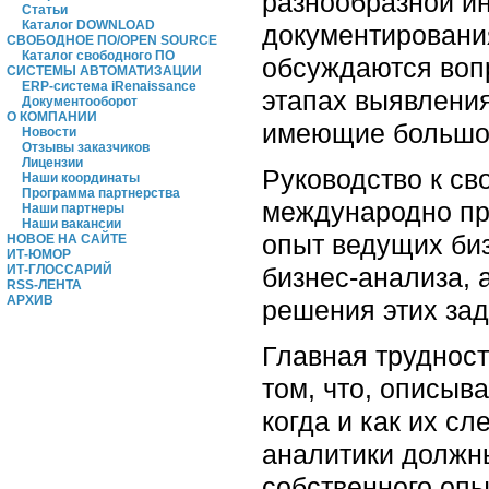
разнообразной и
Статьи
Каталог DOWNLOAD
документировани
СВОБОДНОЕ ПО/OPEN SOURCE
Каталог свободного ПО
обсуждаются воп
СИСТЕМЫ АВТОМАТИЗАЦИИ
ERP-система iRenaissance
этапах выявления
Документооборот
О КОМПАНИИ
имеющие большой
Новости
Отзывы заказчиков
Лицензии
Руководство к св
Наши координаты
Программа партнерства
международно пр
Наши партнеры
Наши вакансии
опыт ведущих биз
НОВОЕ НА САЙТЕ
ИТ-ЮМОР
бизнес-анализа, 
ИТ-ГЛОССАРИЙ
RSS-ЛЕНТА
АРХИВ
решения этих зад
Главная трудност
том, что, описыв
когда и как их сл
аналитики должны
собственного опы