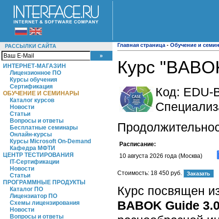
Главная страница
-
Обучение и семи
РАССЫЛКИ САЙТА
Курс "BABOK
ИНТЕРНЕТ-МАГАЗИН
Лицензионное ПО
Курсы обучения
Сертификация
Код:
EDU-
ОБУЧЕНИЕ И СЕМИНАРЫ
Каталог курсов
Специализ
Новости
Статьи
Вопросы и ответы
Продолжительност
Бесплатные семинары
Онлайн-курсы
Курсы Microsoft On-Demand
Расписание:
Кафедра МФТИ
ЦЕНТР ТЕСТИРОВАНИЯ
10 августа 2026 года (Москва)
IT-Сертификации
Новости
Стоимость:
18 450 руб.
Статьи
ПРОГРАММНЫЕ ПРОДУКТЫ
Курс посвящен и
Каталог ПО
Лицензиатор ПО
BABOK Guide 3.
Схемы лицензирования
Новости
Вопросы и ответы