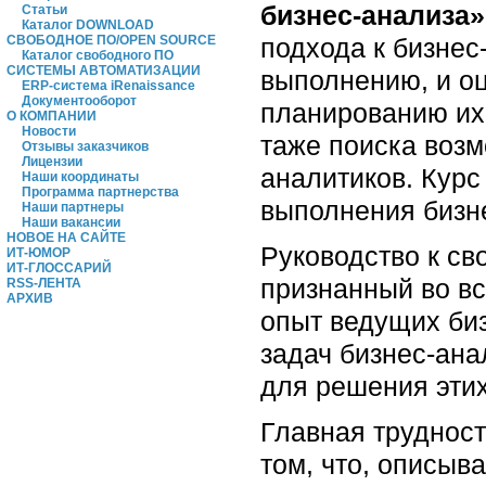
бизнес-анализа»
Статьи
Каталог DOWNLOAD
подхода к бизнес
СВОБОДНОЕ ПО/OPEN SOURCE
Каталог свободного ПО
СИСТЕМЫ АВТОМАТИЗАЦИИ
выполнению, и оц
ERP-система iRenaissance
Документооборот
планированию их
О КОМПАНИИ
Новости
таже поиска воз
Отзывы заказчиков
Лицензии
аналитиков. Курс
Наши координаты
Программа партнерства
выполнения бизне
Наши партнеры
Наши вакансии
НОВОЕ НА САЙТЕ
Руководство к св
ИТ-ЮМОР
ИТ-ГЛОССАРИЙ
признанный во вс
RSS-ЛЕНТА
АРХИВ
опыт ведущих биз
задач бизнес-ана
для решения этих
Главная трудност
том, что, описыв