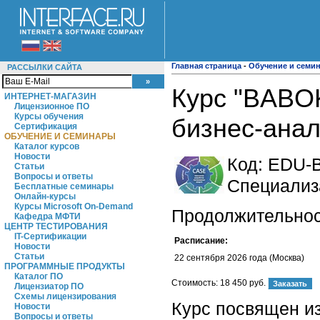
Главная страница
-
Обучение и семи
РАССЫЛКИ САЙТА
Курс "BABOK
ИНТЕРНЕТ-МАГАЗИН
Лицензионное ПО
Курсы обучения
бизнес-анал
Сертификация
ОБУЧЕНИЕ И СЕМИНАРЫ
Каталог курсов
Новости
Код:
EDU-
Статьи
Вопросы и ответы
Специализ
Бесплатные семинары
Онлайн-курсы
Курсы Microsoft On-Demand
Продолжительност
Кафедра МФТИ
ЦЕНТР ТЕСТИРОВАНИЯ
IT-Сертификации
Расписание:
Новости
Статьи
22 сентября 2026 года (Москва)
ПРОГРАММНЫЕ ПРОДУКТЫ
Каталог ПО
Стоимость:
18 450 руб.
Лицензиатор ПО
Схемы лицензирования
Курс посвящен и
Новости
Вопросы и ответы