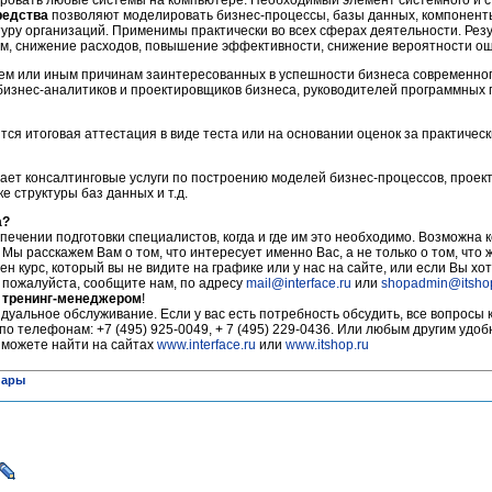
ровать любые системы на компьютере. Необходимый элемент системного и с
редства
позволяют моделировать бизнес-процессы, базы данных, компонент
туру организаций. Применимы практически во всех сферах деятельности. Рез
ем, снижение расходов, повышение эффективности, снижение вероятности ош
тем или иным причинам заинтересованных в успешности бизнеса современно
бизнес-аналитиков и проектировщиков бизнеса, руководителей программных 
тся итоговая аттестация в виде теста или на основании оценок за практичес
ает консалтинговые услуги по построению моделей бизнес-процессов, прое
 структуры баз данных и т.д.
а?
печении подготовки специалистов, когда и где им это необходимо. Возможна 
 Мы расскажем Вам о том, что интересует именно Вас, а не только о том, что
ен курс, который вы не видите на графике или у нас на сайте, или если Вы хот
, пожалуйста, сообщите нам, по адресу
mail@interface.ru
или
shopadmin@itsho
 тренинг-менеджером
!
уальное обслуживание. Если у вас есть потребность обсудить, все вопросы 
по телефонам: +7 (495) 925-0049, + 7 (495) 229-0436. Или любым другим удо
 можете найти на сайтах
www.interface.ru
или
www.itshop.ru
нары