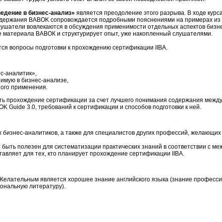
ведение в бизнес-анализ»
является преодоление этого разрыва. В ходе курс
одержания BABOK сопровождается подробными пояснениями на примерах из 
Слушатели вовлекаются в обсуждения применимости отдельных аспектов бизн
е материала ВАВОК и структурирует опыт, уже накопленный слушателями.
ются вопросы подготовки к прохождению сертификации IIBA.
с-аналитик»,
имую в бизнес-анализе,
ного применения.
чить прохождение сертификации за счет лучшего понимания содержания межд
 Guide 3.0, требований к сертификации и способов подготовки к ней.
бизнес-аналитиков, а также для специалистов других профессий, желающих 
быть полезен для систематизации практических знаний в соответствии с м
авляет для тех, кто планирует прохождение сертификации IIBA.
Желательным является хорошее знание английского языка (знание професси
ональную литературу).