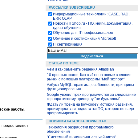
РАССЫЛКИ SUBSCRIBE.RU
Информационные технологии: CASE, RAD,
ERP, OLAP
Новости ITShop.ru - ПО, книги, документация,
курсы обучения
Обучение для IT-профессионалов
Обучение и сертификация Microsoft
IT сертификация
СТАТЬИ ПО ТЕМЕ
Чем и как заменить решения Atlassian
10 простых шагов: Как выйти на новые внешние
рынки с помощью платформы "Мой экспорт"
Азбука MySQL: практика, особенности, принципы
функционирования
Google уволил трех программистов за следование
корпоративному принципу "не будь злом"
Ждать ли тренд на low-code? История развития,
преимущества и недостатки ПО, которое не надо
еские работы,
программировать
НОВИНКИ КАТАЛОГА DOWNLOAD
 предоставляет
Технология разработки программного
обеспечения
"Системный инжиниринг для чайников"