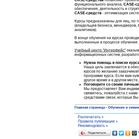
CASE-средства
позволяют проекти
функционального анализа,
CASE-с
обеспечения, деятельность и струк
CASE-средств
- оптимизация сист
Курсы предназначены для лиц, по 
(владельцев бизнеса, менеджеров, 
аналитиков).
В конце обучения на курсах проводи
выполненные в процессе обучения.
Учебный центр "Интерфейс"
оказыв
информационных систем, разработке
Нужна помощь в поиске курс
Наша цель заключается в обес
курсов по желанию заказчиков!
программе курса. Если вам нуж
другое время и в другом месте
Поговорите со своим личным
Мы предоставляет Вам индивид
свяжитесь, пожалуйста c нами 
средствами связи, которые Вы
Главная страница
-
Обучение и семи
Распечатать »
Правила публикации »
Рекомендовать »
Поделиться…