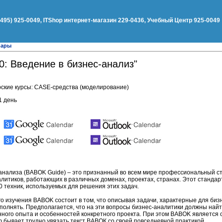
(495) 925-0049, ITShop интернет-магазин 229-0436, Учебный Центр 925-0049
нары
0: Введение в бизнес-анализ"
ские курсы: CASE-средства (моделирование)
1 день
-анализа (BABOK Guide) – это признанный во всем мире профессиональный с
итиков, работающих в различных доменах, проектах, странах. Этот стандар
0 техник, используемых для решения этих задач.
о изучения BABOK состоит в том, что описывая задачи, характерные для биз
выполнять. Предполагается, что на эти вопросы бизнес-аналитики должны най
нного опыта и особенностей конкретного проекта. При этом BABOK является 
ю бывает трудно увязать текст ВАВОК со своей повседневной практикой.