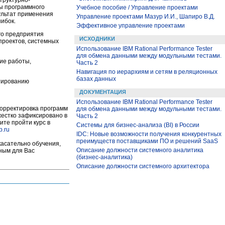
труктурно-
ы программного
Учебное пособие / Управление проектами
ультат применения
Управление проектами Мазур И.И., Шапиро В.Д.
ибок.
Эффективное управление проектами
го предприятия
ИСХОДНИКИ
проектов, системных
Использование IBM Rational Performance Tester
для обмена данными между модульными тестами.
кие работы,
Часть 2
Навигация по иерархиям и сетям в реляционных
базах данных
ктированию
ДОКУМЕНТАЦИЯ
Использование IBM Rational Performance Tester
корректировка программ
для обмена данными между модульными тестами.
 жестко зафиксировано в
Часть 2
ите пройти курс в
Системы для бизнес-анализа (BI) в России
p.ru
IDC: Новые возможности получения конкурентных
преимуществ поставщиками ПО и решений SaaS
касательно обучения,
Описание должности системного аналитика
бным для Вас
(бизнес-аналитика)
Описание должности системного архитектора