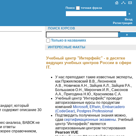
Поиск
точная фраза
Вход
Регистрация
ПОИСК КУРСОВ
Только в названиях
ИНТЕРЕСНЫЕ ФАКТЫ
Учебный центр "Интерфейс" - в десятке
ведущих учебных центров России в сфере
IT.
У нас преподают такие известные эксперты,
как Пржиялковский В.В., Леоненков
А.В., Новичков А.Н., Зайцев А.Л., Зайцев Р.А.,
Большаков О.Н., Мирончик И.Я., Саксонов
А.А., Пригодина Н.Ю., Красникова С.А.
Учебный центр "Интерфейс" проводит
авторизованные курсы по продуктам
тандарт, который
компаний
Microsoft
,
ERwin
,
Embarcadero
т содержит описание 30
(CodeGear)
,
Postgres Professional
Подтвердить полученные знания можно,
сдав
сертификационные экзамены
. Учебный
нес-анализа, ВАВОК не
центр "Интерфейс" является
ти ответы
авторизованным центром тестирования
скорее справочником,
Pearson VUE