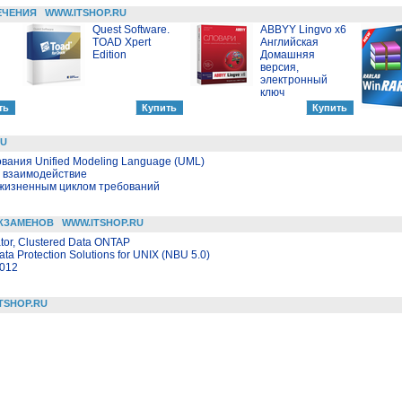
ЕЧЕНИЯ
WWW.ITSHOP.RU
Quest Software.
ABBYY Lingvo x6
TOAD Xpert
Английская
Edition
Домашняя
версия,
электронный
ключ
RU
ания Unified Modeling Language (UML)
и взаимодействие
 жизненным циклом требований
КЗАМЕНОВ
WWW.ITSHOP.RU
ator, Clustered Data ONTAP
ta Protection Solutions for UNIX (NBU 5.0)
2012
TSHOP.RU