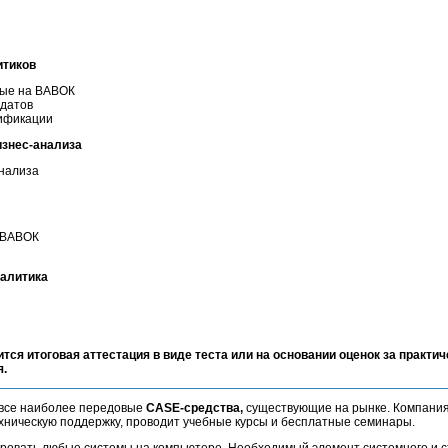
итиков
ные на ВАВОК
идатов
тификации
изнес-анализа
нализа
 ВАВОК
налитика
ится итоговая аттестация в виде теста или на основании оценок за практич
я.
все наиболее передовые
CASE-средства,
существующие на рынке. Компания
ническую поддержку, проводит учебные курсы и бесплатные семинары.