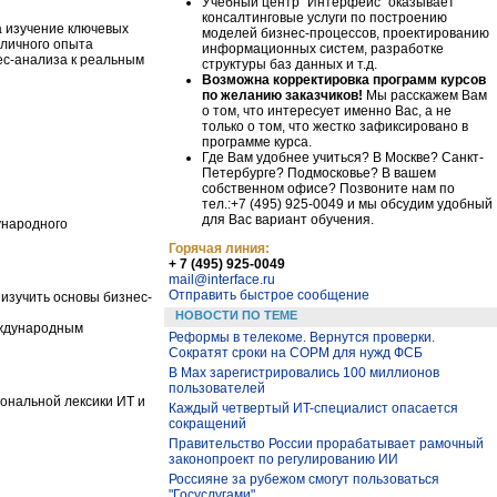
Учебный центр "Интерфейс" оказывает
консалтинговые услуги по построению
а изучение ключевых
моделей бизнес-процессов, проектированию
личного опыта
информационных систем, разработке
ес-анализа к реальным
структуры баз данных и т.д.
Возможна корректировка программ курсов
по желанию заказчиков!
Мы расскажем Вам
о том, что интересует именно Вас, а не
только о том, что жестко зафиксировано в
программе курса.
Где Вам удобнее учиться? В Москве? Санкт-
Петербурге? Подмосковье? В вашем
собственном офисе? Позвоните нам по
тел.:+7 (495) 925-0049 и мы обсудим удобный
для Вас вариант обучения.
ународного
Горячая линия:
+ 7 (495) 925-0049
mail@interface.ru
Отправить быстрое сообщение
изучить основы бизнес-
НОВОСТИ ПО ТЕМЕ
еждународным
Реформы в телекоме. Вернутся проверки.
Сократят сроки на СОРМ для нужд ФСБ
В Max зарегистрировались 100 миллионов
пользователей
ональной лексики ИТ и
Каждый четвертый ИT-специалист опасается
сокращений
Правительство России прорабатывает рамочный
законопроект по регулированию ИИ
Россияне за рубежом смогут пользоваться
"Госуслугами"