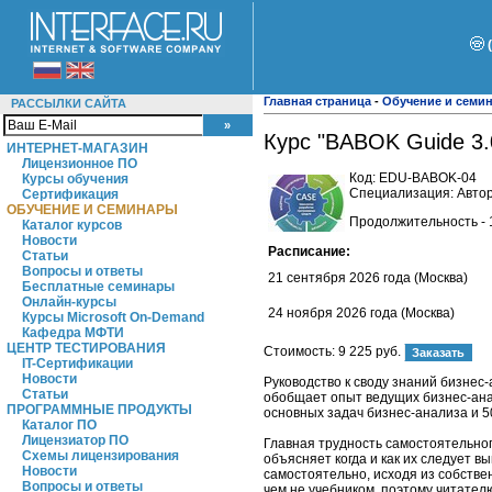
Главная страница
-
Обучение и семи
РАССЫЛКИ САЙТА
Курс "BABOK Guide 3.
ИНТЕРНЕТ-МАГАЗИН
Лицензионное ПО
Код:
EDU-BABOK-04
Курсы обучения
Специализация: Автор
Сертификация
ОБУЧЕНИЕ И СЕМИНАРЫ
Продолжительность - 
Каталог курсов
Новости
Расписание:
Статьи
Вопросы и ответы
21 сентября 2026 года (Москва)
Бесплатные семинары
Онлайн-курсы
24 ноября 2026 года (Москва)
Курсы Microsoft On-Demand
Кафедра МФТИ
ЦЕНТР ТЕСТИРОВАНИЯ
Стоимость:
9 225 руб.
IT-Сертификации
Новости
Руководство к своду знаний бизнес
Статьи
обобщает опыт ведущих бизнес-анал
ПРОГРАММНЫЕ ПРОДУКТЫ
основных задач бизнес-анализа и 5
Каталог ПО
Лицензиатор ПО
Главная трудность самостоятельног
Схемы лицензирования
объясняет когда и как их следует 
Новости
самостоятельно, исходя из собстве
Вопросы и ответы
чем не учебником, поэтому читател