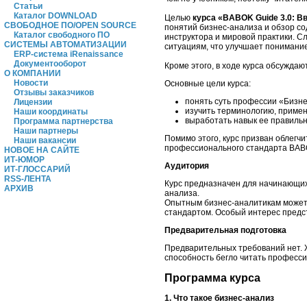
Статьи
Каталог DOWNLOAD
Целью
курса «BABOK Guide 3.0: В
СВОБОДНОЕ ПО/OPEN SOURCE
понятий бизнес-анализа и обзор с
Каталог свободного ПО
инструктора и мировой практики. 
СИСТЕМЫ АВТОМАТИЗАЦИИ
ситуациям, что улучшает понимани
ERP-система iRenaissance
Документооборот
Кроме этого, в ходе курса обсужда
О КОМПАНИИ
Новости
Основные цели курса:
Отзывы заказчиков
понять суть профессии «Бизне
Лицензии
изучить терминологию, примен
Наши координаты
выработать навык ее правиль
Программа партнерства
Наши партнеры
Помимо этого, курс призван облег
Наши вакансии
профессионального стандарта BABOK
НОВОЕ НА САЙТЕ
ИТ-ЮМОР
Аудитория
ИТ-ГЛОССАРИЙ
RSS-ЛЕНТА
Курс предназначен для начинающих 
АРХИВ
анализа.
Опытным бизнес-аналитикам может 
стандартом. Особый интерес предст
Предварительная подготовка
Предварительных требований нет. 
способность бегло читать професси
Программа курса
1. Что такое бизнес-анализ