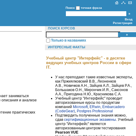
Поиск
точная фраза
Вход
Регистрация
ПОИСК КУРСОВ
Только в названиях
ИНТЕРЕСНЫЕ ФАКТЫ
Учебный центр "Интерфейс" - в десятке
ведущих учебных центров России в сфере
IT.
У нас преподают такие известные эксперты,
как Пржиялковский В.В., Леоненков
А.В., Новичков А.Н., Зайцев А.Л., Зайцев Р.А.,
Большаков О.Н., Мирончик И.Я., Саксонов
А.А., Пригодина Н.Ю., Красникова С.А.
инает заниматься
Учебный центр "Интерфейс" проводит
е описания и анализе
авторизованные курсы по продуктам
компаний
Microsoft
,
ERwin
,
Embarcadero
(CodeGear)
,
Postgres Professional
етение практических
Подтвердить полученные знания можно,
сдав
сертификационные экзамены
. Учебный
центр "Интерфейс" является
авторизованным центром тестирования
Pearson VUE