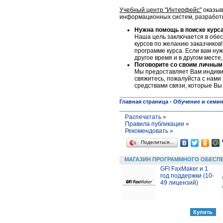
Учебный центр "Интерфейс"
оказыв
информационных систем, разработке
Нужна помощь в поиске курс
Наша цель заключается в обес
курсов по желанию заказчиков!
программе курса. Если вам нуж
другое время и в другом месте
Поговорите со своим личным
Мы предоставляет Вам индивид
свяжитесь, пожалуйста c нами 
средствами связи, которые Вы
Главная страница
-
Обучение и семи
Распечатать »
Правила публикации »
Рекомендовать »
Поделиться…
МАГАЗИН ПРОГРАММНОГО ОБЕСП
GFI FaxMaker и 1
год поддержки (10-
49 лицензий)