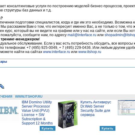
ает консалтинговые услуги по построению моделей бизнес-процессов, прое
 структуры баз данных и т.д.
а?
печении подготовки специалистов, когда и где им это необходимо. Возможна 
 Мы расскажем Вам о том, что интересует именно Вас, а не только о том, что
ен курс, который вы не видите на графике или у нас на сайте, или если Вы хот
, пожалуйста, сообщите нам, по адресу
mail@interface.ru
или
shopadmin@itsho
 тренинг-менеджером
!
уальное обслуживание. Если у вас есть потребность обсудить, все вопросы 
по телефонам: +7 (495) 925-0049, + 7 (495) 229-0436. Или любым другим удо
 можете найти на сайтах
www.interface.ru
или
www.itshop.ru
нары
ЕЧЕНИЯ
WWW.ITSHOP.RU
IBM Domino Utility
Купить Антивирус
Server Processor
Dr.Web Server
Value Unit (PVU)
Security Suite для
License + SW
сервера
Subscription &
Support 12 Months