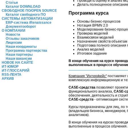
Проводить оценку и анализ мо
Статьи
Делать полноценное описание 
Каталог DOWNLOAD
СВОБОДНОЕ ПО/OPEN SOURCE
Программа курса
Каталог свободного ПО
СИСТЕМЫ АВТОМАТИЗАЦИИ
Основы бизнес-процессов
ERP-система iRenaissance
Нотация BPMN 2.0
Документооборот
Моделирование бизнес-процесс
О КОМПАНИИ
Проверка моделей
Новости
Взаимосвязи моделей
Отзывы заказчиков
Назначение свойств объектам
Лицензии
Подготовка полного описания 
Наши координаты
Анализ моделей
Программа партнерства
Итоговое задание
Наши партнеры
Наши вакансии
В конце обучения на курсе провод
НОВОЕ НА САЙТЕ
выполненных в процессе обучени
ИТ-ЮМОР
ИТ-ГЛОССАРИЙ
RSS-ЛЕНТА
Компания "Интерфейс"
поставляет 
АРХИВ
комплексную информационную и тех
CASE-средства
позволяют проекти
функционального анализа,
CASE-с
обеспечения, деятельность и струк
CASE-средств
- оптимизация сист
Курсы предназначены для лиц, по 
(владельцев бизнеса, менеджеров, 
аналитиков).
В конце обучения на курсах проводи
выполненные в процессе обучения.