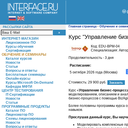
Главная страница
-
Обучение и семи
РАССЫЛКИ САЙТА
Курс "Управление биз
ИНТЕРНЕТ-МАГАЗИН
Лицензионное ПО
Код:
EDU-BPM-04
Курсы обучения
Специализация: Автор
Сертификация
ОБУЧЕНИЕ И СЕМИНАРЫ
Продолжительность - 3 дня
Каталог курсов
Новости
Расписание:
Статьи
Вопросы и ответы
5 октября 2026 года (Москва)
Бесплатные семинары
Онлайн-курсы
Стоимость:
29 900 руб.
Курсы Microsoft On-Demand
Кафедра МФТИ
Курс «
Управление бизнес-процесса
ЦЕНТР ТЕСТИРОВАНИЯ
моделированием, описанием и анал
IT-Сертификации
бизнес-процессов с помощью BizAgi
Новости
Статьи
Более половины программы курса о
ПРОГРАММНЫЕ ПРОДУКТЫ
навыков.
Каталог ПО
Лицензиатор ПО
Прослушав данный курс, Вы науч
Схемы лицензирования
Новости
Моделировать комплексные пр
Вопросы и ответы