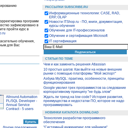
ктированию
РАССЫЛКИ SUBSCRIBE.RU
Информационные технологии: CASE, RAD,
ERP, OLAP
корректировка программ
Новости ITShop.ru - ПО, книги, документация,
 жестко зафиксировано в
курсы обучения
ите пройти курс в
Обучение для IT-профессионалов
p.ru
Обучение и сертификация Microsoft
IT сертификация
касательно обучения,
бным для Вас
СТАТЬИ ПО ТЕМЕ
Чем и как заменить решения Atlassian
10 простых шагов: Как выйти на новые внешние
рынки с помощью платформы "Мой экспорт"
Азбука MySQL: практика, особенности, принципы
функционирования
Google уволил трех программистов за следование
корпоративному принципу "не будь злом"
Ждать ли тренд на low-code? История развития,
Allround Automation
преимущества и недостатки ПО, которое не надо
PL/SQL Developer -
программировать
Annual Service
Contract - 5 users
НОВИНКИ КАТАЛОГА DOWNLOAD
Технология разработки программного
обеспечения
"Системный инжиниринг для чайников"
Другие предложения...