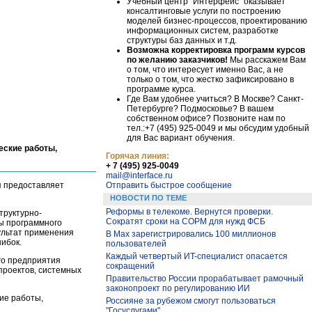
Учебный центр "Интерфейс" оказывает
консалтинговые услуги по построению
моделей бизнес-процессов, проектированию
информационных систем, разработке
структуры баз данных и т.д.
Возможна корректировка программ курсов
по желанию заказчиков!
Мы расскажем Вам
о том, что интересует именно Вас, а не
только о том, что жестко зафиксировано в
программе курса.
Где Вам удобнее учиться? В Москве? Санкт-
Петербурге? Подмосковье? В вашем
собственном офисе? Позвоните нам по
тел.:+7 (495) 925-0049 и мы обсудим удобный
для Вас вариант обучения.
еские работы,
Горячая линия:
+ 7 (495) 925-0049
mail@interface.ru
Отправить быстрое сообщение
 предоставляет
НОВОСТИ ПО ТЕМЕ
Реформы в телекоме. Вернутся проверки.
труктурно-
Сократят сроки на СОРМ для нужд ФСБ
ы программного
ультат применения
В Max зарегистрировались 100 миллионов
ибок.
пользователей
Каждый четвертый ИT-специалист опасается
го предприятия
сокращений
проектов, системных
Правительство России прорабатывает рамочный
законопроект по регулированию ИИ
кие работы,
Россияне за рубежом смогут пользоваться
"Госуслугами"