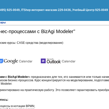
(495) 925-0049, ITShop интернет-магазин 229-0436, Учебный Центр 925-0049
нары
нес-процессами с BizAgi Modeler"
ские курсы: CASE-средства (моделирование)
ми с BizAgi Modeler
» предназначен для тех, кто занимается или только нач
изом бизнес-процессов. Курс концентрируется на моделировании, подготовк
 Modeler.
риентировано на практическую работу. Это позволяет гарантировать приобр
итесь:
оцессы в нотации BPMN;