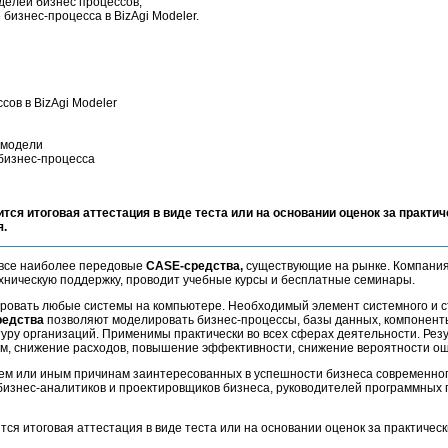
делей бизнес процессов;
бизнес-процесса в BizAgi Modeler.
ов в BizAgi Modeler
 модели
бизнес-процесса
ится итоговая аттестация в виде теста или на основании оценок за практич
я.
все наиболее передовые
CASE-средства,
существующие на рынке. Компания
ническую поддержку, проводит учебные курсы и бесплатные семинары.
ровать любые системы на компьютере. Необходимый элемент системного и с
редства
позволяют моделировать бизнес-процессы, базы данных, компонент
туру организаций. Применимы практически во всех сферах деятельности. Рез
ем, снижение расходов, повышение эффективности, снижение вероятности ош
тем или иным причинам заинтересованных в успешности бизнеса современно
бизнес-аналитиков и проектировщиков бизнеса, руководителей программных 
тся итоговая аттестация в виде теста или на основании оценок за практичес