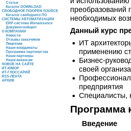
и использованию 
Статьи
Каталог DOWNLOAD
преобразований п
СВОБОДНОЕ ПО/OPEN SOURCE
Каталог свободного ПО
необходимых воз
СИСТЕМЫ АВТОМАТИЗАЦИИ
ERP-система iRenaissance
Документооборот
Данный курс
пр
О КОМПАНИИ
Новости
Отзывы заказчиков
ИТ архитектор
Лицензии
Наши координаты
применению ст
Программа партнерства
Наши партнеры
Бизнес-руково
Наши вакансии
НОВОЕ НА САЙТЕ
своей организа
ИТ-ЮМОР
ИТ-ГЛОССАРИЙ
Профессионалы
RSS-ЛЕНТА
АРХИВ
предприятия
Специалисты, 
Программа 
Введение