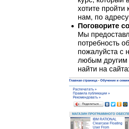
хотите пройти 
нам, по адрес
Поговорите с
Мы предоставл
потребность об
пожалуйста c н
любым другим 
найти на сайт
Главная страница
-
Обучение и семи
Распечатать »
Правила публикации »
Рекомендовать »
Поделиться…
МАГАЗИН ПРОГРАММНОГО ОБЕСП
IBM RATIONAL
Clearcase Floating
User From