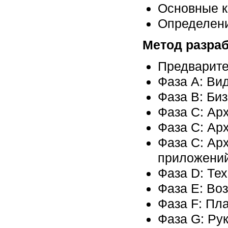
Основные 
Определен
Метод разраб
Предварите
Фаза А: Ви
Фаза B: Би
Фаза С: Ар
Фаза С: Ар
Фаза С: Ар
приложени
Фаза D: Те
Фаза Е: Во
Фаза F: Пл
Фаза G: Ру