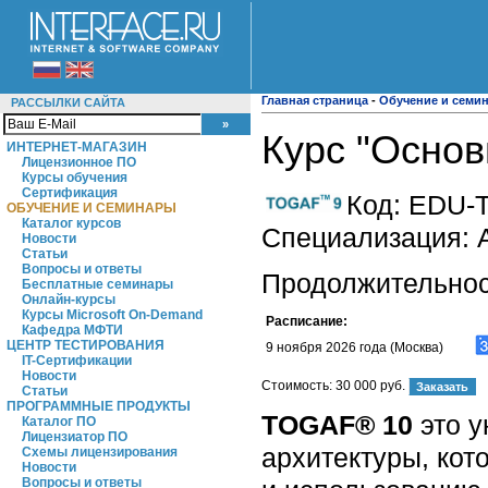
Главная страница
-
Обучение и семи
РАССЫЛКИ САЙТА
Курс "Осно
ИНТЕРНЕТ-МАГАЗИН
Лицензионное ПО
Курсы обучения
Сертификация
Код:
EDU-T
ОБУЧЕНИЕ И СЕМИНАРЫ
Каталог курсов
Специализация: 
Новости
Статьи
Вопросы и ответы
Продолжительност
Бесплатные семинары
Онлайн-курсы
Курсы Microsoft On-Demand
Расписание:
Кафедра МФТИ
ЦЕНТР ТЕСТИРОВАНИЯ
9 ноября 2026 года (Москва)
IT-Сертификации
Новости
Стоимость:
30 000 руб.
Статьи
ПРОГРАММНЫЕ ПРОДУКТЫ
TOGAF® 10
это 
Каталог ПО
Лицензиатор ПО
архитектуры, ко
Схемы лицензирования
Новости
Вопросы и ответы