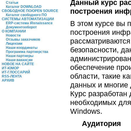
Данный курс ра
Статьи
Каталог DOWNLOAD
построения инфр
СВОБОДНОЕ ПО/OPEN SOURCE
Каталог свободного ПО
СИСТЕМЫ АВТОМАТИЗАЦИИ
В этом курсе вы 
ERP-система iRenaissance
Документооборот
построения инфр
О КОМПАНИИ
Новости
рассматриваются 
Отзывы заказчиков
Лицензии
безопасности, да
Наши координаты
Программа партнерства
Наши партнеры
администрировани
Наши вакансии
НОВОЕ НА САЙТЕ
обеспечение про
ИТ-ЮМОР
ИТ-ГЛОССАРИЙ
области, такие к
RSS-ЛЕНТА
АРХИВ
данных и многие 
Курс разработан
необходимых для 
Windows.
Аудитория