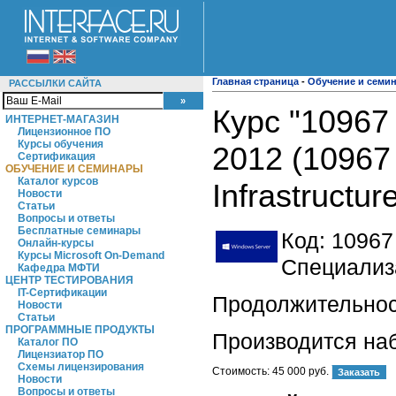
Главная страница
-
Обучение и семи
РАССЫЛКИ САЙТА
Курс "10967
ИНТЕРНЕТ-МАГАЗИН
Лицензионное ПО
Курсы обучения
2012 (10967
Сертификация
ОБУЧЕНИЕ И СЕМИНАРЫ
Каталог курсов
Infrastructure
Новости
Статьи
Вопросы и ответы
Бесплатные семинары
Код:
10967
Онлайн-курсы
Курсы Microsoft On-Demand
Специализа
Кафедра МФТИ
ЦЕНТР ТЕСТИРОВАНИЯ
IT-Сертификации
Продолжительност
Новости
Статьи
ПРОГРАММНЫЕ ПРОДУКТЫ
Производится на
Каталог ПО
Лицензиатор ПО
Схемы лицензирования
Стоимость:
45 000 руб.
Новости
Вопросы и ответы