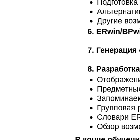
Подготовка
Альтернати
Другие воз
6. ERwin/BPw
7. Генерация
8. Разработк
Отображен
Предметные
Запоминае
Групповая 
Словари E
Обзор возм
В конце обучени