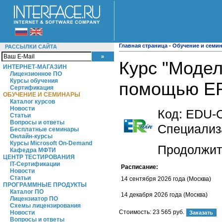
Главная страница
-
Обучение и семи
РАССЫЛКИ САЙТА
Курс "Модел
ИНТЕРНЕТ-МАГАЗИН
Лицензионное ПО
Курсы обучения
помощью ERw
Сертификация
ОБУЧЕНИЕ И СЕМИНАРЫ
Каталог курсов
Новости
Код:
EDU-
Статьи
Вопросы и ответы
Специализ
Бесплатные семинары
Онлайн-курсы
Курсы Microsoft On-Demand
Продолжите
Кафедра МФТИ
ЦЕНТР ТЕСТИРОВАНИЯ
IT-Сертификации
Расписание:
Новости
Статьи
14 сентября 2026 года (Москва)
ПРОГРАММНЫЕ ПРОДУКТЫ
Каталог ПО
14 декабря 2026 года (Москва)
Лицензиатор ПО
Схемы лицензирования
Стоимость:
23 565 руб.
Новости
Вопросы и ответы