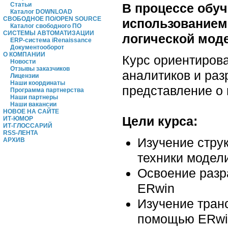
В процессе обуч
Статьи
Каталог DOWNLOAD
СВОБОДНОЕ ПО/OPEN SOURCE
использованием
Каталог свободного ПО
СИСТЕМЫ АВТОМАТИЗАЦИИ
логической мод
ERP-система iRenaissance
Документооборот
О КОМПАНИИ
Курс ориентиров
Новости
Отзывы заказчиков
аналитиков и ра
Лицензии
Наши координаты
представление о
Программа партнерства
Наши партнеры
Наши вакансии
НОВОЕ НА САЙТЕ
Цели курса:
ИТ-ЮМОР
ИТ-ГЛОССАРИЙ
RSS-ЛЕНТА
Изучение стру
АРХИВ
техники модел
Освоение разр
ERwin
Изучение тран
помощью ERwi