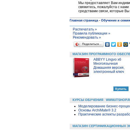
Мы предоставляет Вам индивид
свяжитесь, пожалуйста c нами 
средствами связи, которые Вы
Главная страница
-
Обучение и семи
Распечатать »
Правила публикации »
Рекомендовать »
Поделиться…
МАГАЗИН ПРОГРАММНОГО ОБЕСП
ABBYY Lingvo x6
Многоязычная
Домашняя версия,
электронный ключ
КУРСЫ ОБУЧЕНИЯ
WWW.ITSHOP.
Моделирование бизнес-процесс
Основы ArchiMate® 3.2
Практические аспекты разраб
МАГАЗИН СЕРТИФИКАЦИОННЫХ Э