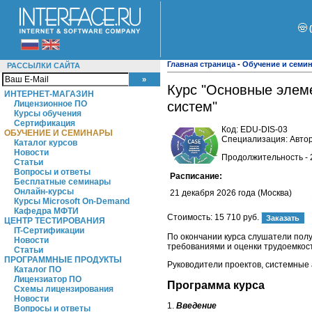
Главная страница
-
Обучение и семи
РАССЫЛКИ САЙТА
Курс "Основные элем
ИНТЕРНЕТ-МАГАЗИН
Лицензионное ПО
систем"
Курсы обучения
Сертификация
Код:
EDU-DIS-03
ОБУЧЕНИЕ И СЕМИНАРЫ
Специализация: Автор
Каталог курсов
Новости
Продолжительность - 
Статьи
Вопросы и ответы
Расписание:
Бесплатные семинары
Онлайн-курсы
21 декабря 2026 года (Москва)
Курсы Microsoft On-Demand
Кафедра МФТИ
Стоимость:
15 710 руб.
ЦЕНТР ТЕСТИРОВАНИЯ
IT-Сертификации
По окончании курса слушатели пол
Новости
требованиями и оценки трудоемкос
Статьи
ПРОГРАММНЫЕ ПРОДУКТЫ
Руководители проектов, системные
Каталог ПО
Лицензиатор ПО
Программа курса
Схемы лицензирования
Новости
1.
Введение
Вопросы и ответы