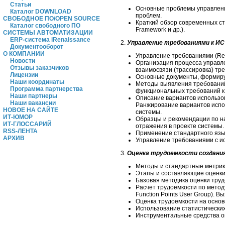
Статьи
Основные проблемы управлени
Каталог DOWNLOAD
проблем.
СВОБОДНОЕ ПО/OPEN SOURCE
Краткий обзор современных ста
Каталог свободного ПО
Framework и др.).
СИСТЕМЫ АВТОМАТИЗАЦИИ
ERP-система iRenaissance
2.
Управление требованиями к ИС
Документооборот
О КОМПАНИИ
Управление требованиями (Re
Новости
Организация процесса управле
Отзывы заказчиков
взаимосвязи (трассировка) тр
Лицензии
Основные документы, формиру
Наши координаты
Методы выявления требований
Программа партнерства
функциональных требований к 
Наши партнеры
Описание вариантов использо
Наши вакансии
Ранжирование вариантов испо
НОВОЕ НА САЙТЕ
системы.
ИТ-ЮМОР
Образцы и рекомендации по н
ИТ-ГЛОССАРИЙ
отражения в проекте системы.
RSS-ЛЕНТА
Применение стандартного язы
АРХИВ
Управление требованиями с исп
3.
Оценка трудоемкости создани
Методы и стандартные метрик
Этапы и составляющие оценки
Базовая методика оценки тру
Расчет трудоемкости по методу
Function Points User Group).
Оценка трудоемкости на основ
Использование статистически
Инструментальные средства о