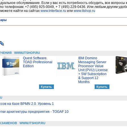
уальное обслуживание. Если у вас есть потребность обсудить, все вопросы 
по телефонам: +7 (495) 925-0049, + 7 (495) 229-0436. Или любым другим удо
 можете найти на сайтах
www.interface.ru
или
www.itshop.ru
нары
ЕЧЕНИЯ
WWW.ITSHOP.RU
Quest Software.
IBM Domino
TOAD Professional
Messaging Server
Edition
Processor Value
Unit (PVU) License
+ SW Subscription
& Support 12
Months
RU
ов на базе BPMN 2.0. Уровень 1
отки архитектуры предприятия - TOGAF 10
КЗАМЕНОВ
WWW.ITSHOP.RU