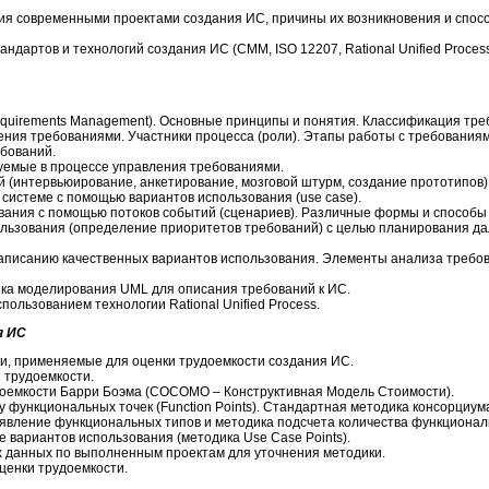
я современными проектами создания ИС, причины их возникновения и спо
ндартов и технологий создания ИС (CMM, ISO 12207, Rational Unified Process, 
quirements Management). Основные принципы и понятия. Классификация тре
ния требованиями. Участники процесса (роли). Этапы работы с требованиям
ебований.
емые в процессе управления требованиями.
 (интервьюирование, анкетирование, мозговой штурм, создание прототипов
системе с помощью вариантов использования (use case).
вания с помощью потоков событий (сценариев). Различные формы и способы
льзования (определение приоритетов требований) с целью планирования д
аписанию качественных вариантов использования. Элементы анализа требов
ка моделирования UML для описания требований к ИС.
ользованием технологии Rational Unified Process.
я ИС
и, применяемые для оценки трудоемкости создания ИС.
 трудоемкости.
доемкости Барри Боэма (СОСОМО – Конструктивная Модель Стоимости).
 функциональных точек (Function Points). Стандартная методика консорциума 
 Выявление функциональных типов и методика подсчета количества функционал
е вариантов использования (методика Use Case Points).
х данных по выполненным проектам для уточнения методики.
ценки трудоемкости.