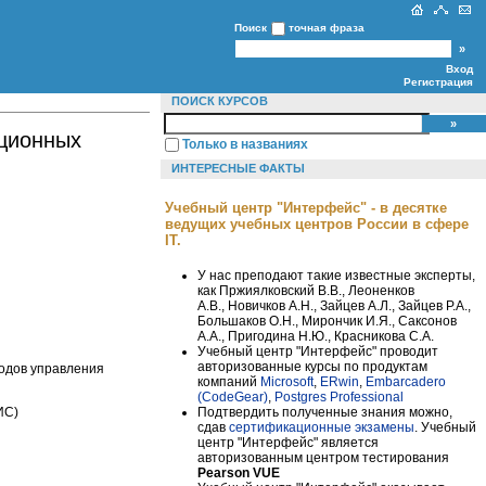
Поиск
точная фраза
Вход
Регистрация
ПОИСК КУРСОВ
ционных
Только в названиях
ИНТЕРЕСНЫЕ ФАКТЫ
Учебный центр "Интерфейс" - в десятке
ведущих учебных центров России в сфере
IT.
У нас преподают такие известные эксперты,
как Пржиялковский В.В., Леоненков
А.В., Новичков А.Н., Зайцев А.Л., Зайцев Р.А.,
Большаков О.Н., Мирончик И.Я., Саксонов
А.А., Пригодина Н.Ю., Красникова С.А.
Учебный центр "Интерфейс" проводит
авторизованные курсы по продуктам
тодов управления
компаний
Microsoft
,
ERwin
,
Embarcadero
(CodeGear)
,
Postgres Professional
Подтвердить полученные знания можно,
ИС)
сдав
сертификационные экзамены
. Учебный
центр "Интерфейс" является
авторизованным центром тестирования
Pearson VUE