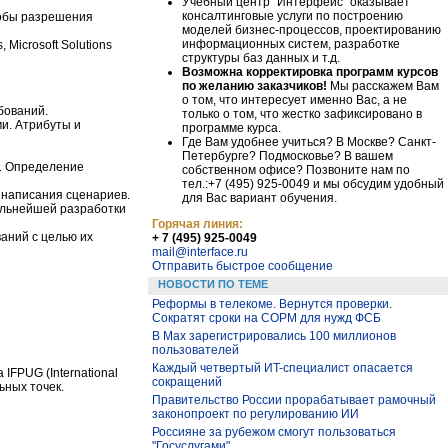
Учебный центр "Интерфейс" оказывает
консалтинговые услуги по построению
собы разрешения
моделей бизнес-процессов, проектированию
информационных систем, разработке
Microsoft Solutions
структуры баз данных и т.д.
Возможна корректировка программ курсов
по желанию заказчиков!
Мы расскажем Вам
о том, что интересует именно Вас, а не
бований.
только о том, что жестко зафиксировано в
и. Атрибуты и
программе курса.
Где Вам удобнее учиться? В Москве? Санкт-
Петербурге? Подмосковье? В вашем
). Определение
собственном офисе? Позвоните нам по
тел.:+7 (495) 925-0049 и мы обсудим удобный
 написания сценариев.
для Вас вариант обучения.
альнейшей разработки
Горячая линия:
аний с целью их
+ 7 (495) 925-0049
mail@interface.ru
Отправить быстрое сообщение
НОВОСТИ ПО ТЕМЕ
Реформы в телекоме. Вернутся проверки.
Сократят сроки на СОРМ для нужд ФСБ
В Max зарегистрировались 100 миллионов
пользователей
Каждый четвертый ИT-специалист опасается
IFPUG (International
сокращений
ьных точек.
Правительство России прорабатывает рамочный
законопроект по регулированию ИИ
Россияне за рубежом смогут пользоваться
"Госуслугами"