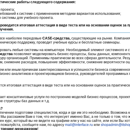
ктические работы следующего содержания:
 проекта;
ебований к системе с применением методики вариантов использования;
 системы для учебного проекта.
проводится итоговая аттестация в виде теста или на основании оценок за 
учения.
все наиболее передовые
CASE-средства,
существующие на рынке. Компания
ническую поддержку, проводит учебные курсы и бесплатные семинары.
ровать любые системы на компьютере. Необходимый элемент системного и с
редства
позволяют моделировать бизнес-процессы, базы данных, компонент
туру организаций. Применимы практически во всех сферах деятельности. Рез
ем, снижение расходов, повышение эффективности, снижение вероятности ош
тем или иным причинам заинтересованных в успешности бизнеса современно
бизнес-аналитиков и проектировщиков бизнеса, руководителей программных 
тся итоговая аттестация в виде теста или на основании оценок за практичес
ает консалтинговые услуги по построению моделей бизнес-процессов, прое
 структуры баз данных и т.д.
а?
печении подготовки специалистов, когда и где им это необходимо. Возможна 
 Мы расскажем Вам о том, что интересует именно Вас, а не только о том, что
ен курс, который вы не видите на графике или у нас на сайте, или если Вы хот
, пожалуйста, сообщите нам, по адресу
mail@interface.ru
или
shopadmin@itsho
 тренинг-менеджером
!