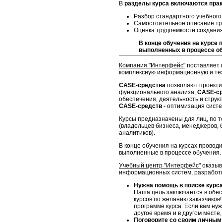
В
разделы курса включаются пра
Разбор стандартного учебного
Самостоятельное описание тр
Оценка трудоемкости создания
В конце обучения на курсе 
выполненных в процессе об
Компания "Интерфейс"
поставляет 
комплексную информационную и тех
CASE-средства
позволяют проекти
функционального анализа,
CASE-с
обеспечения, деятельность и струк
CASE-средств
- оптимизация сист
Курсы предназначены для лиц, по 
(владельцев бизнеса, менеджеров, 
аналитиков).
В конце обучения на курсах проводи
выполненные в процессе обучения.
Учебный центр "Интерфейс"
оказыв
информационных систем, разработке
Нужна помощь в поиске курс
Наша цель заключается в обес
курсов по желанию заказчиков!
программе курса. Если вам нуж
другое время и в другом месте
Поговорите со своим личным