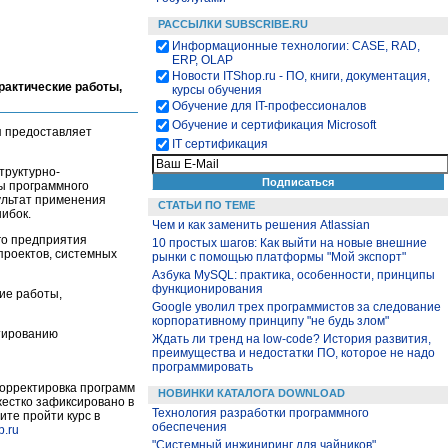
РАССЫЛКИ SUBSCRIBE.RU
Информационные технологии: CASE, RAD,
ERP, OLAP
Новости ITShop.ru - ПО, книги, документация,
практические работы,
курсы обучения
Обучение для IT-профессионалов
Обучение и сертификация Microsoft
 предоставляет
IT сертификация
труктурно-
ы программного
ультат применения
СТАТЬИ ПО ТЕМЕ
ибок.
Чем и как заменить решения Atlassian
го предприятия
10 простых шагов: Как выйти на новые внешние
проектов, системных
рынки с помощью платформы "Мой экспорт"
Азбука MySQL: практика, особенности, принципы
функционирования
кие работы,
Google уволил трех программистов за следование
корпоративному принципу "не будь злом"
ктированию
Ждать ли тренд на low-code? История развития,
преимущества и недостатки ПО, которое не надо
программировать
корректировка программ
НОВИНКИ КАТАЛОГА DOWNLOAD
 жестко зафиксировано в
Технология разработки программного
ите пройти курс в
обеспечения
p.ru
"Системный инжиниринг для чайников"