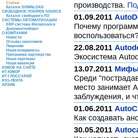
Статьи
производства.
По
Каталог DOWNLOAD
СВОБОДНОЕ ПО/OPEN SOURCE
01.09.2011
AutoD
Каталог свободного ПО
СИСТЕМЫ АВТОМАТИЗАЦИИ
Почему программы
ERP-система iRenaissance
Документооборот
О КОМПАНИИ
воспользоваться
Новости
Отзывы заказчиков
22.08.2011
Autod
Лицензии
Наши координаты
Программа партнерства
Экосистема Autod
Наши партнеры
Наши вакансии
13.07.2011
Мифы 
НОВОЕ НА САЙТЕ
ИТ-ЮМОР
Среди "пострада
ИТ-ГЛОССАРИЙ
RSS-ЛЕНТА
АРХИВ
место занимает A
заблуждения, и 
01.06.2011
AutoC
Как создавать а
30.05.2011
Autoc