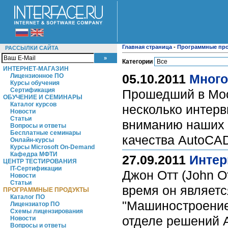
Главная страница
-
Программные пр
РАССЫЛКИ САЙТА
Категории
ИНТЕРНЕТ-МАГАЗИН
05.10.2011
Много
Лицензионное ПО
Курсы обучения
Сертификация
Прошедший в Мос
ОБУЧЕНИЕ И СЕМИНАРЫ
Каталог курсов
несколько интерв
Новости
Статьи
вниманию наших ч
Вопросы и ответы
Бесплатные семинары
качества AutoCA
Онлайн-курсы
Курсы Microsoft On-Demand
Кафедра МФТИ
27.09.2011
Интер
ЦЕНТР ТЕСТИРОВАНИЯ
IT-Сертификации
Джон Отт (John O
Новости
Статьи
время он являетс
ПРОГРАММНЫЕ ПРОДУКТЫ
Каталог ПО
"Машиностроение"
Лицензиатор ПО
Схемы лицензирования
отделе решений 
Новости
Вопросы и ответы