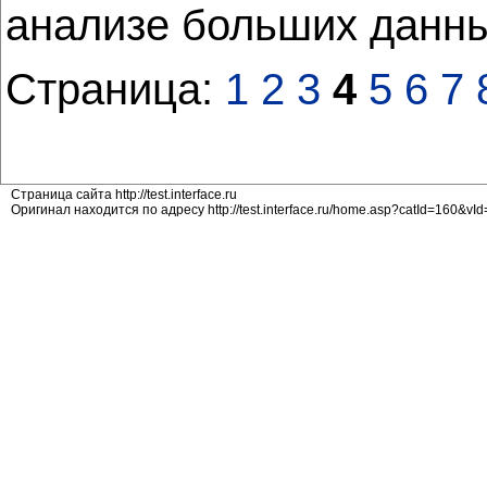
анализе больших данн
Страница:
1
2
3
4
5
6
7
Страница сайта http://test.interface.ru
Оригинал находится по адресу http://test.interface.ru/home.asp?catId=160&v