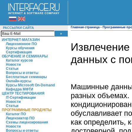
Главная страница
-
Программные пр
РАССЫЛКИ САЙТА
ИНТЕРНЕТ-МАГАЗИН
Извлечение
Лицензионное ПО
Курсы обучения
Сертификация
данных с п
ОБУЧЕНИЕ И СЕМИНАРЫ
Каталог курсов
Новости
Статьи
Вопросы и ответы
Бесплатные семинары
Онлайн-курсы
Машинные данные
Курсы Microsoft On-Demand
Кафедра МФТИ
разных объемах.
ЦЕНТР ТЕСТИРОВАНИЯ
IT-Сертификации
Новости
кондиционирован
Статьи
ПРОГРАММНЫЕ ПРОДУКТЫ
обуславливает п
Каталог ПО
Лицензиатор ПО
как определить, 
Схемы лицензирования
Новости
достоверной, под
Вопросы и ответы