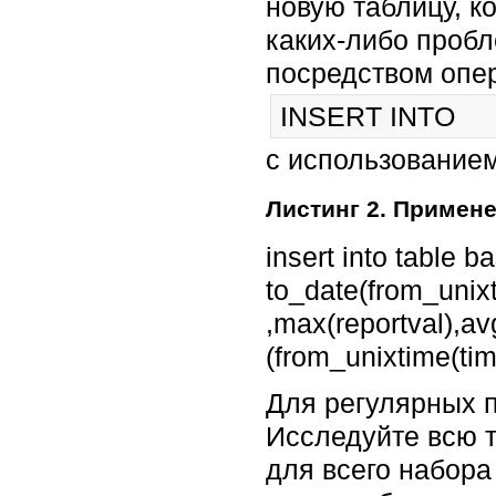
новую таблицу, к
каких-либо пробл
посредством опе
INSERT INTO
с использованием
Листинг 2. Примен
insert into table b
to_date(from_unix
,max(reportval),av
(from_unixtime(ti
Для регулярных 
Исследуйте всю т
для всего набора