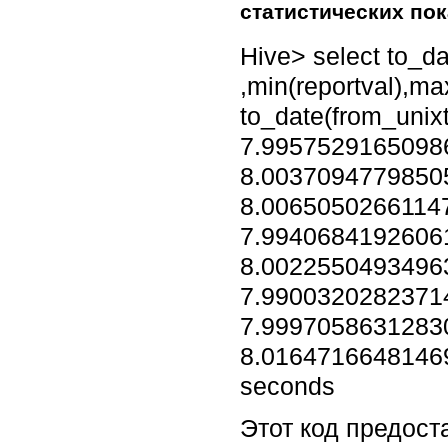
статистических по
Hive> select to_d
,min(reportval),ma
to_date(from_unixt
7.99575291650986
8.00370947798505
8.00650502661147
7.99406841926061
8.00225504934963
7.99003202823714
7.99970586312830
8.01647166481469
seconds
Этот код предост