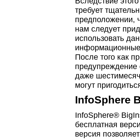
Вследствие этог
требует тщательн
предположении, ч
нам следует при
использовать да
информационные о
После того как 
предупреждение 
даже шестимесячн
могут пригодитьс
InfoSphere B
InfoSphere® BigIn
бесплатная верси
версия позволяет