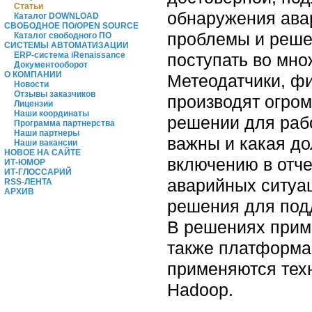
Статьи
обнаружения ава
Каталог DOWNLOAD
СВОБОДНОЕ ПО/OPEN SOURCE
проблемы и реше
Каталог свободного ПО
СИСТЕМЫ АВТОМАТИЗАЦИИ
поступать во мно
ERP-система iRenaissance
Документооборот
О КОМПАНИИ
Метеодатчики, ф
Новости
Отзывы заказчиков
производят огром
Лицензии
Наши координаты
решении для раб
Программа партнерства
Наши партнеры
важны и какая д
Наши вакансии
НОВОЕ НА САЙТЕ
включению в отче
ИТ-ЮМОР
ИТ-ГЛОССАРИЙ
аварийных ситуац
RSS-ЛЕНТА
АРХИВ
решения для под
В решениях прим
также платформа
применяются тех
Hadoop.