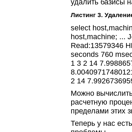
удалить базисы н
Листинг 3. Удален
select host,machin
host,machine; ...
Read:13579346 H
seconds 760 msec
1 3 2 14 7.99886
8.00409717480121
2 14 7.99267369
Можно вычислить 
расчетную проце
пределами этих з
Теперь у нас ест