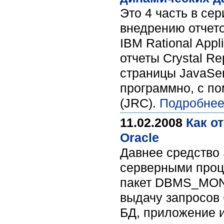
Это 4 часть в сер
внедрению отчето
IBM Rational App
отчеты Crystal R
страницы JavaSer
программно, с по
(JRC).
Подробнее
11.02.2008
Как о
Oracle
Давнее средство 
серверными проц
пакет DBMS_MONI
выдачу запросов 
БД, приложение и