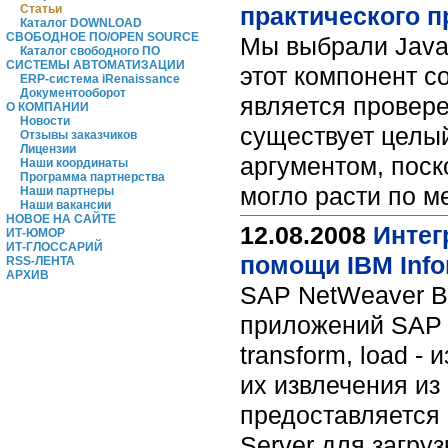
Статьи
практического 
Каталог DOWNLOAD
СВОБОДНОЕ ПО/OPEN SOURCE
Мы выбрали Java-
Каталог свободного ПО
СИСТЕМЫ АВТОМАТИЗАЦИИ
этот компонент с
ERP-система iRenaissance
Документооборот
является провере
О КОМПАНИИ
Новости
существует целы
Отзывы заказчиков
Лицензии
аргументом, поск
Наши координаты
Программа партнерства
могло расти по 
Наши партнеры
Наши вакансии
НОВОЕ НА САЙТЕ
12.08.2008
Интег
ИТ-ЮМОР
ИТ-ГЛОССАРИЙ
помощи IBM Info
RSS-ЛЕНТА
АРХИВ
SAP NetWeaver Bus
приложений SAP N
transform, load -
их извлечения из
предоставляется 
Server для загру