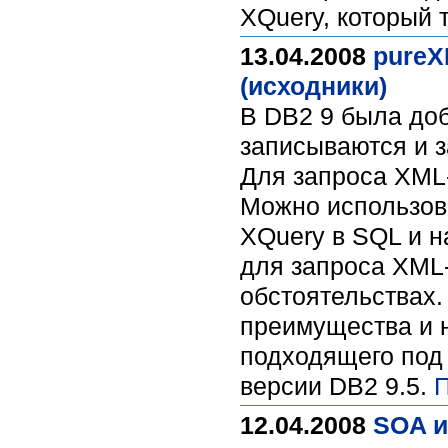
XQuery, который 
13.04.2008
pureX
(исходники)
В DB2 9 была доб
записываются и 
Для запроса XML
Можно использова
XQuery в SQL и н
для запроса XML
обстоятельствах.
преимущества и н
подходящего под
версии DB2 9.5.
П
12.04.2008
SOA и