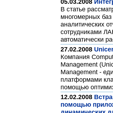
05.03.2008
Интег
В статье рассма
многомерных баз 
аналитических от
сотрудниками ЛАН
автоматически р
27.02.2008
Unice
Компания Compute
Management (Unic
Management - ед
платформами кла
помощью оптими
12.02.2008
Встра
помощью приложе
динамических да