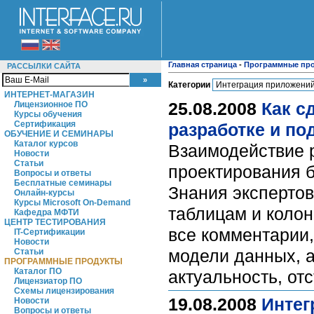
Главная страница
-
Программные пр
РАССЫЛКИ САЙТА
Категории
ИНТЕРНЕТ-МАГАЗИН
25.08.2008
Как с
Лицензионное ПО
Курсы обучения
Сертификация
разработке и по
ОБУЧЕНИЕ И СЕМИНАРЫ
Каталог курсов
Взаимодействие р
Новости
Статьи
проектирования б
Вопросы и ответы
Бесплатные семинары
Знания экспертов
Онлайн-курсы
Курсы Microsoft On-Demand
таблицам и колон
Кафедра МФТИ
ЦЕНТР ТЕСТИРОВАНИЯ
все комментарии,
IT-Сертификации
Новости
модели данных, а
Статьи
ПРОГРАММНЫЕ ПРОДУКТЫ
Каталог ПО
актуальность, от
Лицензиатор ПО
Схемы лицензирования
19.08.2008
Интег
Новости
Вопросы и ответы