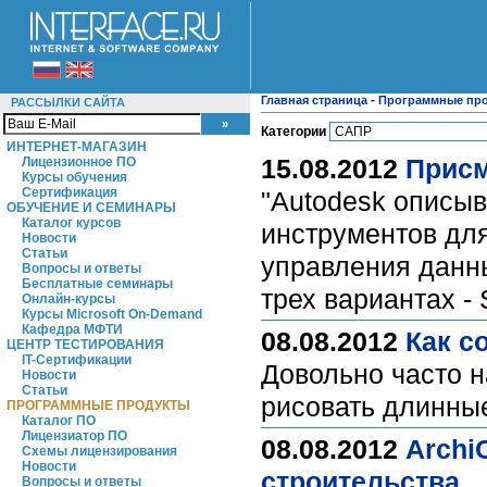
Главная страница
-
Программные пр
РАССЫЛКИ САЙТА
Категории
ИНТЕРНЕТ-МАГАЗИН
15.08.2012
Присм
Лицензионное ПО
Курсы обучения
Сертификация
"Autodesk описыв
ОБУЧЕНИЕ И СЕМИНАРЫ
Каталог курсов
инструментов для
Новости
Статьи
управления данн
Вопросы и ответы
Бесплатные семинары
трех вариантах - 
Онлайн-курсы
Курсы Microsoft On-Demand
Кафедра МФТИ
08.08.2012
Как с
ЦЕНТР ТЕСТИРОВАНИЯ
IT-Сертификации
Довольно часто 
Новости
Статьи
рисовать длинные
ПРОГРАММНЫЕ ПРОДУКТЫ
Каталог ПО
Лицензиатор ПО
08.08.2012
Archi
Схемы лицензирования
Новости
строительства
Вопросы и ответы