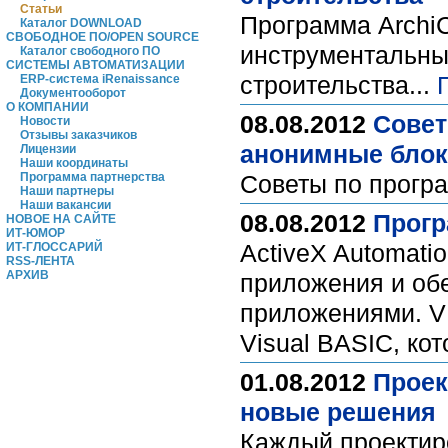
Статьи
Программа Archi
Каталог DOWNLOAD
СВОБОДНОЕ ПО/OPEN SOURCE
инструментальных
Каталог свободного ПО
СИСТЕМЫ АВТОМАТИЗАЦИИ
строительства...
ERP-система iRenaissance
Документооборот
О КОМПАНИИ
08.08.2012
Совет
Новости
Отзывы заказчиков
анонимные блок
Лицензии
Наши координаты
Программа партнерства
Советы по прогр
Наши партнеры
Наши вакансии
08.08.2012
Прогр
НОВОЕ НА САЙТЕ
ИТ-ЮМОР
ActiveX Automati
ИТ-ГЛОССАРИЙ
RSS-ЛЕНТА
АРХИВ
приложения и об
приложениями. VB
Visual BASIC, кот
01.08.2012
Проек
новые решения
Каждый проектиро