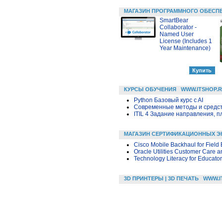
МАГАЗИН ПРОГРАММНОГО ОБЕСП
SmartBear
Collaborator -
Named User
License (Includes 1
Year Maintenance)
КУРСЫ ОБУЧЕНИЯ
WWW.ITSHOP.
Python Базовый курс c AI
Современные методы и средс
ITIL 4 Задание направления, п
МАГАЗИН СЕРТИФИКАЦИОННЫХ Э
Cisco Mobile Backhaul for Field
Oracle Utilities Customer Care an
Technology Literacy for Educato
3D ПРИНТЕРЫ | 3D ПЕЧАТЬ
WWW.I