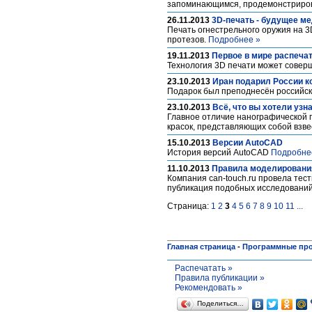
запоминающимся, продемонстриро
26.11.2013
3D-печать - будущее м
Печать огнестрельного оружия на 3
протезов.
Подробнее »
19.11.2013
Первое в мире распеча
Технология 3D печати может сове
23.10.2013
Иран подарил России к
Подарок был преподнесён российск
23.10.2013
Всё, что вы хотели узн
Главное отличие нанографической 
красок, представляющих собой взве
15.10.2013
Версии AutoCAD
История версий AutoCAD
Подробне
11.10.2013
Правила моделирования
Компания can-touch.ru провела тест
публикация подобных исследований
Страница:
1
2
3
4
5
6
7
8
9
10
11
...
Главная страница
-
Программные пр
Распечатать »
Правила публикации »
Рекомендовать »
Поделиться…