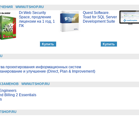
ЕЧЕНИЯ
WWW.ITSHOP.RU
Dr.Web Security
Quest Software.
Space, продление
Toad for SQL Server
лицензии на 1 год, 1
Development Suite
ПК
RU
тва проектирования информационных систем
ланирование и улучшение (Direct, Plan & Improvement)
КЗАМЕНОВ
WWW.ITSHOP.RU
 Engineers
d Billing 2 Essentials
rs
TSHOP.RU