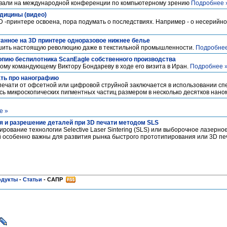
вали на международной конференции по компьютерному зрению
Подробнее 
едицины (видео)
D -принтере освоена, пора подумать о последствиях. Например - о несерийн
танное на 3D принтере одноразовое нижнее белье
ршить настоящую революцию даже в текстильной промышленности.
Подробнее
опию беспилотника ScanEagle собственного производства
ому командующему Виктору Бондареву в ходе его визита в Иран.
Подробнее 
ать про нанографию
печати от офсетной или цифровой струйной заключается в использовании с
сь микроскопических пигментных частиц размером в несколько десятков нан
е »
 и разрешение деталей при 3D печати методом SLS
ирование технологии Selective Laser Sintering (SLS) или выборочное лазерно
 особенно важны для развития рынка быстрого прототипирования или 3D пе
одукты
-
Статьи
-
САПР