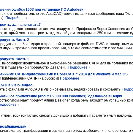
вления ошибки 1603 при установке ПО Autodesk
(причем необязательно это AutoCAD) может вывалиться сообщение вида "Уст
ы):
Подробнее »
троить, а… напечатать?
тельство домов полностью автоматизируется. Профессор Берок Хошневис из
 который может построить отдельный дом площадью в 250 кв.м. в течение с
родукта. Часть 2
продуктивнее благодаря встроенной поддержке файлов .DWG, стандартным д
 двух- и трехмерного проектирования, а также совместимости с различными
родукта. Часть 1
, высокопроизводительное и экономичное решение САПР для выполнения по
ти и тщательной проработки деталей...
Подробнее »
ченными САПР-приложениями и CorelCAD™ 2014 для Windows и Mac OS
 light-версиями САПР (на русском)
Подробнее »
AD в Visio (видео)
ать с файлами AutoCAD в Visio - открывать, редактировать и сохранять.
Подро
большое приложение (about 15 000 000 codelines), сделанное в Delphi
стью упоминает продукт Altium Designer, когда речь заходит об успешных ко
одробнее »
 углом , горизонтально срезать донышко и добавить параметр к углу наклона
 незабываемым
начительные транформации в различных точках изображения человеческого л