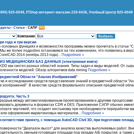
(495) 925-0049, ITShop интернет-магазин 229-0436, Учебный Центр 925-0049
одукты
-
Статьи
-
САПР
Компании
ри года и три версии
 основных функциях и возможностях программы можно прочитать в статье "C
. Мы же более подробно остановимся на тех изменениях, что появились в вер
CorelCAD 2014 (ноябрь 2013 года)...
Подробнее »
З МЕДИЦИНСКИХ БАЗ ДАННЫХ (электронная книга)
KDD как синтез разных областей знания. Типы задач и виды моделей. От сы
олезности моделей. Обзор алгоритмов data mining
Подробнее »
Предметной Области "Анализ Изображений"
ке и исследованию средств представления знаний в предметной области "Ан
е изображений". В качестве средств формального описания предметной обл
родукта. Часть 3
разрыв между автоматизированным проектированием и другими процессами 
тировать документы в форматах CDR и DES. Приложения САПР обычно имею
спорте чертежей, что создает нестыковку при необходимости переработки 
 или оформления маркетинговых материалов...
Подробнее »
соответствие проекту, с помощью AutoCAD Civil 3D, при подготовке площ
поверхности "Диапазон высот" для анализа качества выполняемых работ. Вн
одительность звеньев готовящих площади под укладку А/Б покрытия, а также