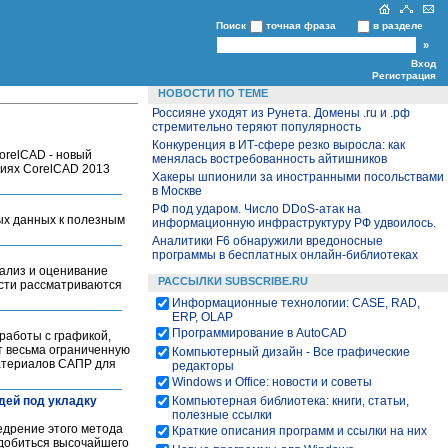
Поиск
точная фраза
в разделе
Вход
Регистрация
НОВОСТИ ПО ТЕМЕ
Россияне уходят из Рунета. Домены .ru и .рф
стремительно теряют популярность
Конкуренция в ИТ-сфере резко выросла: как
orelCAD - новый
менялась востребованность айтишников
сиях CorelCAD 2013
Хакеры шпионили за иностранными посольствами
в Москве
РФ под ударом. Число DDoS-атак на
рых данных к полезным
информационную инфраструктуру РФ удвоилось.
Аналитики F6 обнаружили вредоносные
программы в бесплатных онлайн-библиотеках
ализ и оценивание
РАССЫЛКИ SUBSCRIBE.RU
асти рассматриваются
Информационные технологии: CASE, RAD,
ERP, OLAP
Программирование в AutoCAD
работы с графикой,
т весьма ограниченную
Компьютерный дизайн - Все графические
материалов САПР для
редакторы
Windows и Office: новости и советы
адей под укладку
Компьютерная библиотека: книги, статьи,
полезные ссылки
едрение этого метода
Краткие описания программ и ссылки на них
 добиться высочайшего