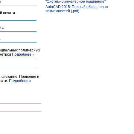
"Системноинженерное мышление"
»
AutoCAD 2015: Полный обзор новых
возможностей (.pdf)
ой печати
 »
»
пециальных полимерных
ометров
Подробнее »
е спекание. Провение и
чати.
Подробнее »