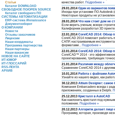
Статьи
качества работ.
Подробнее »
Каталог DOWNLOAD
29.01.2014
Один из вариантов поя
СВОБОДНОЕ ПО/OPEN SOURCE
Иногда при установке ПО Autodesk 
Каталог свободного ПО
Некоторые продукты не установлен
СИСТЕМЫ АВТОМАТИЗАЦИИ
ERP-система iRenaissance
28.01.2014
Что нам стоит дом не с
Документооборот
Если верить ученым, вскоре строи
О КОМПАНИИ
Калифорнии разработал 3D принтер,
Новости
22.01.2014
CorelCAD 2014: Обзор п
Отзывы заказчиков
CorelCAD 2014 помогает работать 
Лицензии
САПР, настраиваемым инструментам
Наши координаты
форматами...
Подробнее »
Программа партнерства
Наши партнеры
22.01.2014
CorelCAD 2014: Обзор п
Наши вакансии
CorelCAD™ 2014 - это эффективное
НОВОЕ НА САЙТЕ
проектированию, требующих точнос
ИТ-ЮМОР
ИТ-ГЛОССАРИЙ
21.01.2014
Различия между облег
RSS-ЛЕНТА
Сравнение CorelCAD 2014 с другими
АРХИВ
10.01.2014
Работа с файлами AutoC
Узнайте из нашего видео, как работ
30.12.2013
Altium Designer: самое 
Компания Embarcadero всегда с радо
приложениях, созданных в Delphi.
П
25.12.2013
Кристалл в AutoCAD
Как наклонить кристалл под нужным
положение.
Подробнее »
20.12.2013
Алгоритм делает лицо
Программу, которая, производя нез