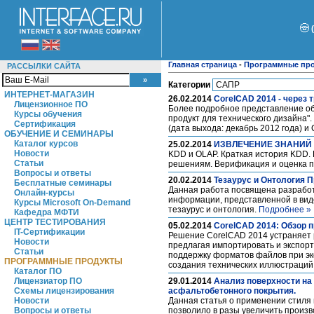
Главная страница
-
Программные пр
РАССЫЛКИ САЙТА
Категории
ИНТЕРНЕТ-МАГАЗИН
26.02.2014
CorelCAD 2014 - через т
Лицензионное ПО
Более подробное представление об
Курсы обучения
продукт для технического дизайна"
Сертификация
(дата выхода: декабрь 2012 года) и 
ОБУЧЕНИЕ И СЕМИНАРЫ
Каталог курсов
25.02.2014
ИЗВЛЕЧЕНИЕ ЗНАНИЙ И
Новости
KDD и OLAP. Краткая история KDD. 
Статьи
решениям. Верификация и оценка п
Вопросы и ответы
20.02.2014
Тезаурус и Онтология 
Бесплатные семинары
Данная работа посвящена разработ
Онлайн-курсы
информации, представленной в вид
Курсы Microsoft On-Demand
тезаурус и онтология.
Подробнее »
Кафедра МФТИ
ЦЕНТР ТЕСТИРОВАНИЯ
05.02.2014
CorelCAD 2014: Обзор п
IT-Сертификации
Решение CorelCAD 2014 устраняет 
Новости
предлагая импортировать и экспор
Статьи
поддержку форматов файлов при эк
ПРОГРАММНЫЕ ПРОДУКТЫ
создания технических иллюстраций
Каталог ПО
Лицензиатор ПО
29.01.2014
Анализ поверхности на 
Схемы лицензирования
асфальтобетонного покрытия.
Новости
Данная статья о применении стиля 
Вопросы и ответы
позволило в разы увеличить произв