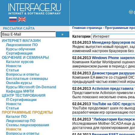
Главная страница
-
Программные пр
РАССЫЛКИ САЙТА
Категории
ИНТЕРНЕТ-МАГАЗИН
03.04.2013
Менеджер браузеров по
Лицензионное ПО
Яндекс выпустил новый продукт, за
Курсы обучения
изменений настроек браузеров без 
Сертификация
ОБУЧЕНИЕ И СЕМИНАРЫ
02.04.2013
Windows Phone закрепл
Каталог курсов
Компания Kantar Worldpanel оцени
Новости
американском рынке в период с дек
Статьи
02.04.2013
Демонстрация разрушен
Вопросы и ответы
Компания EA вместе со студией DIC
Бесплатные семинары
предыдущей частью известной игры.
Онлайн-курсы
Курсы Microsoft On-Demand
02.04.2013
Activision представила
Кафедра МФТИ
Представители Activision привезли
ЦЕНТР ТЕСТИРОВАНИЯ
было показано несколько очень ре
IT-Сертификации
Новости
02.04.2013
YouTube на GDC предст
Статьи
YouTube продолжает шаги по выход
ПРОГРАММНЫЕ ПРОДУКТЫ
разработчикам игр организацию по
Каталог ПО
01.04.2013
"Лаборатория Касперск
Лицензиатор ПО
Исследования Mother-SCADA еще да
Схемы лицензирования
достаточна для проектирования до
Новости
Вопросы и ответы
01.04.2013
Решения ESET получил