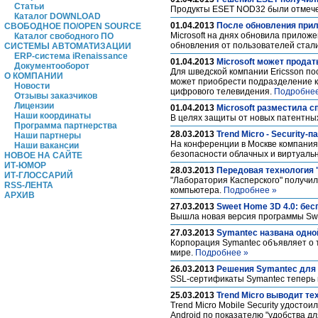
Статьи
Продукты ESET NOD32 были отмечены
Каталог DOWNLOAD
01.04.2013
После обновления прил
СВОБОДНОЕ ПО/OPEN SOURCE
Microsoft на днях обновила прилож
Каталог свободного ПО
обновления от пользователей стал
СИСТЕМЫ АВТОМАТИЗАЦИИ
ERP-система iRenaissance
01.04.2013
Microsoft может прода
Документооборот
Для шведской компании Ericsson по
О КОМПАНИИ
может приобрести подразделение к
Новости
цифрового телевидения.
Подробнее
Отзывы заказчиков
Лицензии
01.04.2013
Microsoft разместила с
Наши координаты
В целях защиты от новых патентных
Программа партнерства
28.03.2013
Trend Micro - Security-
Наши партнеры
На конференции в Москве компания 
Наши вакансии
безопасности облачных и виртуаль
НОВОЕ НА САЙТЕ
ИТ-ЮМОР
28.03.2013
Передовая технология 
ИТ-ГЛОССАРИЙ
"Лаборатория Касперского" получи
RSS-ЛЕНТА
компьютера.
Подробнее »
АРХИВ
27.03.2013
Sweet Home 3D 4.0: бе
Вышла новая версия программы Sw
27.03.2013
Symantec названа одно
Корпорация Symantec объявляет о т
мире.
Подробнее »
26.03.2013
Решения Symantec для 
SSL-сертификаты Symantec теперь
25.03.2013
Trend Micro выводит т
Trend Micro Mobile Security удост
Android по показателю "удобства дл