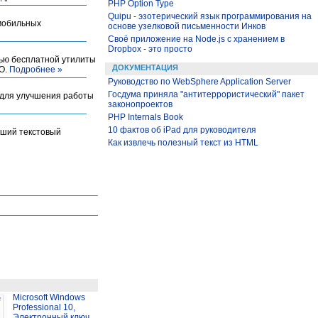
PHP Option Type
Quipu - эзотерический язык программирования на
 мобильных
основе узелковой письменности Инков
Своё приложение на Node.js с хранением в
Dropbox - это просто
щью бесплатной утилиты
ДОКУМЕНТАЦИЯ
ПО.
Подробнее »
Руководство по WebSphere Application Server
Госдума приняла "антитеррористический" пакет
 для улучшения работы
законопроектов
PHP Internals Book
10 фактов об iPad для руководителя
оший текстовый
Как извлечь полезный текст из HTML
Microsoft Windows
Professional 10,
Электронный ключ