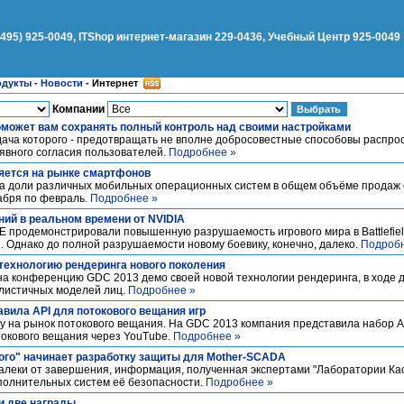
(495) 925-0049, ITShop интернет-магазин 229-0436, Учебный Центр 925-0049
одукты
-
Новости
-
Интернет
Компании
может вам сохранять полный контроль над своими настройками
дача которого - предотвращать не вполне добросовестные способовы распро
явного согласия пользователей.
Подробнее »
яется на рынке смартфонов
ла доли различных мобильных операционных систем в общем объёме продаж
абря по февраль.
Подробнее »
ий в реальном времени от NVIDIA
E продемонстрировали повышенную разрушаемость игрового мира в Battlefiel
 Однако до полной разрушаемости новому боевику, конечно, далеко.
Подробн
 технологию рендеринга нового поколения
 на конференцию GDC 2013 демо своей новой технологии рендеринга, в ходе
алистичных моделей лиц.
Подробнее »
авила API для потокового вещания игр
у на рынок потокового вещания. На GDC 2013 компания представила набор A
токового вещания через YouTube.
Подробнее »
ого" начинает разработку защиты для Mother-SCADA
леки от завершения, информация, полученная экспертами "Лаборатории Кас
полнительных систем её безопасности.
Подробнее »
и две награды