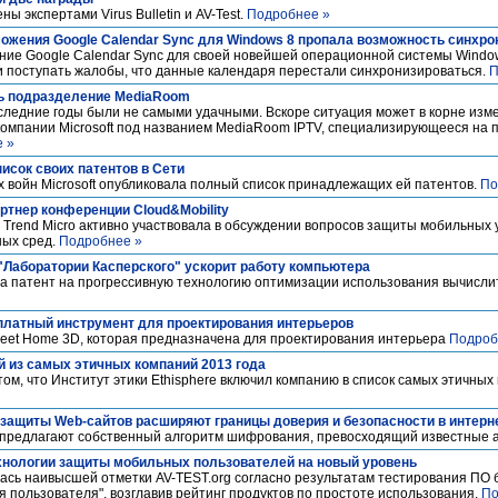
 экспертами Virus Bulletin и AV-Test.
Подробнее »
ожения Google Calendar Sync для Windows 8 пропала возможность синхро
ение Google Calendar Sync для своей новейшей операционной системы Windo
и поступать жалобы, что данные календаря перестали синхронизироваться.
П
ть подразделение MediaRoom
следние годы были не самыми удачными. Вскоре ситуация может в корне измен
омпании Microsoft под названием MediaRoom IPTV, специализирующееся на п
 »
писок своих патентов в Сети
 войн Microsoft опубликовала полный список принадлежащих ей патентов.
По
партнер конференции Cloud&Mobility
Trend Micro активно участвовала в обсуждении вопросов защиты мобильных 
ных сред.
Подробнее »
"Лаборатории Касперского" ускорит работу компьютера
ла патент на прогрессивную технологию оптимизации использования вычисли
сплатный инструмент для проектирования интерьеров
eet Home 3D, которая предназначена для проектирования интерьера
Подроб
й из самых этичных компаний 2013 года
ом, что Институт этики Ethisphere включил компанию в список самых этичных
защиты Web-сайтов расширяют границы доверия и безопасности в интерн
 предлагают собственный алгоритм шифрования, превосходящий известные 
ехнологии защиты мобильных пользователей на новый уровень
оилась наивысшей отметки AV-TEST.org согласно результатам тестирования ПО
я пользователя", возглавив рейтинг продуктов по простоте использования.
По