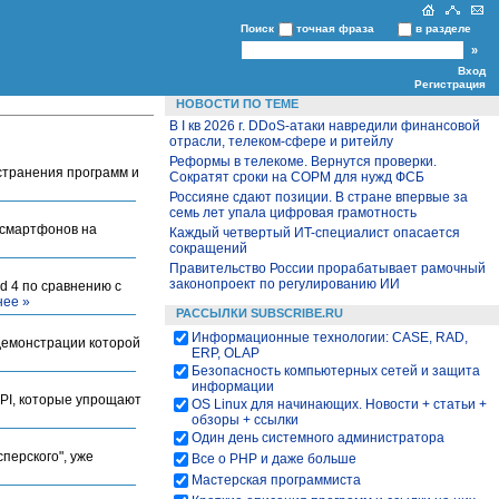
Поиск
точная фраза
в разделе
Вход
Регистрация
НОВОСТИ ПО ТЕМЕ
В I кв 2026 г. DDoS-атаки навредили финансовой
отрасли, телеком-сфере и ритейлу
Реформы в телекоме. Вернутся проверки.
странения программ и
Сократят сроки на СОРМ для нужд ФСБ
Россияне сдают позиции. В стране впервые за
семь лет упала цифровая грамотность
 смартфонов на
Каждый четвертый ИT-специалист опасается
сокращений
Правительство России прорабатывает рамочный
законопроект по регулированию ИИ
d 4 по сравнению с
ее »
РАССЫЛКИ SUBSCRIBE.RU
Информационные технологии: CASE, RAD,
 демонстрации которой
ERP, OLAP
Безопасность компьютерных сетей и защита
информации
PI, которые упрощают
OS Linux для начинающих. Новости + статьи +
обзоры + ссылки
Один день системного администратора
перского", уже
Все о PHP и даже больше
Мастерская программиста