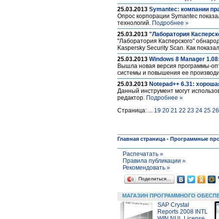
25.03.2013
Symantec: компании пр
Опрос корпорации Symantec показа
технологий.
Подробнее »
25.03.2013
"Лаборатория Касперско
"Лаборатория Касперского" обнаро
Kaspersky Security Scan. Как пока
25.03.2013
Windows 8 Manager 1.08
Вышла новая версия программы-опт
системы и повышения ее производи
25.03.2013
Notepad++ 6.31: хорош
Данный инструмент могут использов
редактор.
Подробнее »
Страница:
...
19
20
21
22
23
24
25
26
Главная страница
-
Программные пр
Распечатать »
Правила публикации »
Рекомендовать »
Поделиться…
МАГАЗИН ПРОГРАММНОГО ОБЕСП
SAP Crystal
Reports 2008 INTL
WIN NUL License