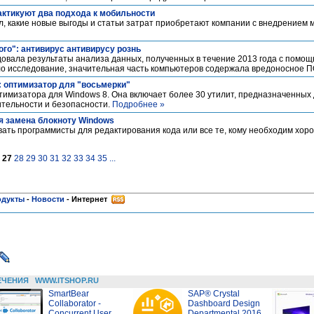
актикуют два подхода к мобильности
л, какие новые выгоды и статьи затрат приобретают компании с внедрением
го": антивирус антивирусу рознь
довала результаты анализа данных, полученных в течение 2013 года с помо
зало исследование, значительная часть компьютеров содержала вредоносное 
: оптимизатор для "восьмерки"
имизатора для Windows 8. Она включает более 30 утилит, предназначенных
тельности и безопасности.
Подробнее »
ая замена блокноту Windows
ать программисты для редактирования кода или все те, кому необходим хор
27
28
29
30
31
32
33
34
35
...
одукты
-
Новости
-
Интернет
ЕЧЕНИЯ
WWW.ITSHOP.RU
SmartBear
SAP® Crystal
Collaborator -
Dashboard Design
Concurrent User
Departmental 2016