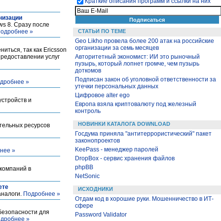
Краткие описания программ и ссылки на них
низации
ws 8. Сразу после
одробнее »
СТАТЬИ ПО ТЕМЕ
Geo Likho провела более 200 атак на российские
организации за семь месяцев
иться, так как Ericsson
редоставлении услуг
Авторитетный экономист: ИИ это рыночный
пузырь, который лопнет громче, чем пузырь
доткомов
Подписан закон об уголовной ответственности за
дробнее »
утечки персональных данных
Цифровое alter ego
устройств и
Европа взяла криптовалюту под железный
контроль
НОВИНКИ КАТАЛОГА DOWNLOAD
тельных ресурсов
Госдума приняла "антитеррористический" пакет
законопроектов
KeePass - менеджер паролей
нее »
DropBox - сервис хранения файлов
phpBB
 компаний в
NetSonic
ете
ИСХОДНИКИ
аналоги.
Подробнее »
Отдам код в хорошие руки. Мошенничество в ИТ-
сфере
 безопасности для
Password Validator
дробнее »