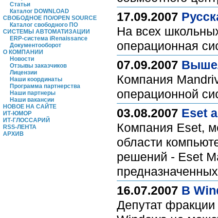
Статьи
Каталог DOWNLOAD
17.09.2007
Русск
СВОБОДНОЕ ПО/OPEN SOURCE
Каталог свободного ПО
На всех школьных
СИСТЕМЫ АВТОМАТИЗАЦИИ
ERP-система iRenaissance
операционная си
Документооборот
О КОМПАНИИ
Новости
07.09.2007
Вышел
Отзывы заказчиков
Лицензии
Компания Mandriv
Наши координаты
Программа партнерства
операционной сис
Наши партнеры
Наши вакансии
НОВОЕ НА САЙТЕ
03.08.2007
Eset 
ИТ-ЮМОР
ИТ-ГЛОССАРИЙ
Компания Eset, 
RSS-ЛЕНТА
АРХИВ
области компьюте
решений - Eset Mai
предназначенных 
16.07.2007
В Win
Депутат фракции 