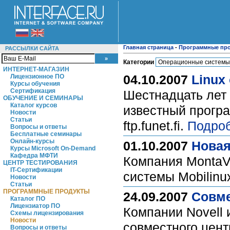
Главная страница
-
Программные пр
РАССЫЛКИ САЙТА
Категории
ИНТЕРНЕТ-МАГАЗИН
04.10.2007
Linux
Лицензионное ПО
Курсы обучения
Сертификация
Шестнадцать лет 
ОБУЧЕНИЕ И СЕМИНАРЫ
Каталог курсов
известный програ
Новости
Статьи
ftp.funet.fi.
Подроб
Вопросы и ответы
Бесплатные семинары
Онлайн-курсы
01.10.2007
Новая
Курсы Microsoft On-Demand
Кафедра МФТИ
Компания MontaV
ЦЕНТР ТЕСТИРОВАНИЯ
IT-Сертификации
системы Mobilinu
Новости
Статьи
ПРОГРАММНЫЕ ПРОДУКТЫ
24.09.2007
Совме
Каталог ПО
Лицензиатор ПО
Компании Novell 
Схемы лицензирования
Новости
совместного цент
Вопросы и ответы