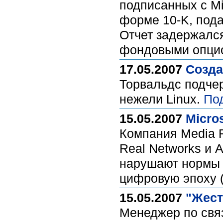
подписанных с Mic
форме 10-K, под
Отчет задержался
фондовыми опци
17.05.2007
Созда
Торвальдс подчер
нежели Linux.
По
15.05.2007
Micro
Компания Media R
Real Networks и 
нарушают нормы 
цифровую эпоху
15.05.2007
"Жест
Менеджер по связ