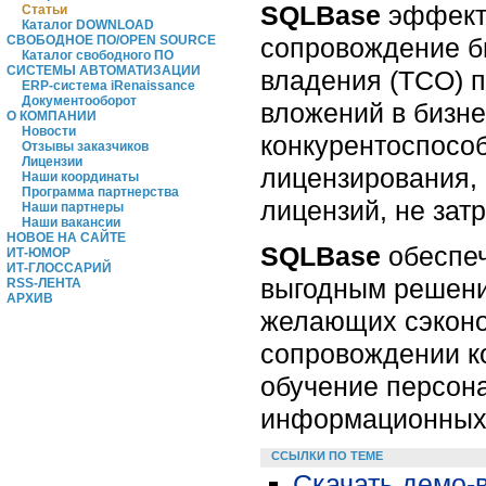
SQLBase
эффекти
Статьи
Каталог DOWNLOAD
сопровождение б
СВОБОДНОЕ ПО/OPEN SOURCE
Каталог свободного ПО
СИСТЕМЫ АВТОМАТИЗАЦИИ
владения (TCO) 
ERP-система iRenaissance
Документооборот
вложений в бизне
О КОМПАНИИ
Новости
конкурентоспосо
Отзывы заказчиков
Лицензии
лицензирования, 
Наши координаты
Программа партнерства
лицензий, не зат
Наши партнеры
Наши вакансии
НОВОЕ НА САЙТЕ
SQLBase
обеспеч
ИТ-ЮМОР
ИТ-ГЛОССАРИЙ
выгодным решени
RSS-ЛЕНТА
АРХИВ
желающих сэконо
сопровождении ко
обучение персон
информационных 
ССЫЛКИ ПО ТЕМЕ
Скачать демо-