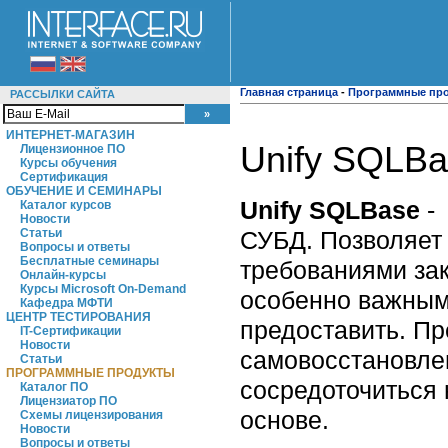
Главная страница
-
Программные пр
РАССЫЛКИ САЙТА
ИНТЕРНЕТ-МАГАЗИН
Unify SQLBas
Лицензионное ПО
Курсы обучения
Сертификация
ОБУЧЕНИЕ И СЕМИНАРЫ
Unify SQLBase
-
Каталог курсов
Новости
СУБД. Позволяет 
Статьи
Вопросы и ответы
Бесплатные семинары
требованиями зак
Онлайн-курсы
Курсы Microsoft On-Demand
особенно важными
Кафедра МФТИ
ЦЕНТР ТЕСТИРОВАНИЯ
предоставить. Пр
IT-Сертификации
Новости
самовосстановле
Статьи
ПРОГРАММНЫЕ ПРОДУКТЫ
сосредоточиться 
Каталог ПО
Лицензиатор ПО
основе.
Схемы лицензирования
Новости
Вопросы и ответы