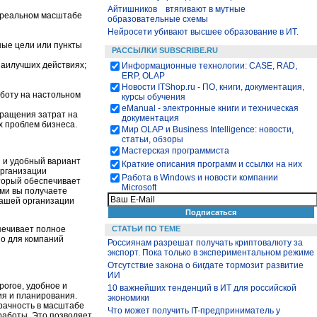
Айтишников втягивают в мутные
в реальном масштабе
образовательные схемы
Нейросети убивают высшее образование в ИТ.
ные цели или пункты
РАССЫЛКИ SUBSCRIBE.RU
наилучших действиях;
Информационные технологии: CASE, RAD,
ERP, OLAP
Новости ITShop.ru - ПО, книги, документация,
аботу на настольном
курсы обучения
eManual - электронные книги и техническая
ращения затрат на
документация
 проблем бизнеса.
Мир OLAP и Business Intelligence: новости,
статьи, обзоры
Мастерская программиста
й и удобный вариант
Краткие описания программ и ссылки на них
организации
Работа в Windows и новости компании
торый обеспечивает
Microsoft
ми вы получаете
вашей организации
СТАТЬИ ПО ТЕМЕ
спечивает полное
но для компаний
Россиянам разрешат получать криптовалюту за
экспорт. Пока только в экспериментальном режиме
Отсутствие закона о бигдате тормозит развитие
ИИ
рогое, удобное и
10 важнейших тенденций в ИТ для российской
я и планирования.
экономики
рачность в масштабе
Что может получить IT-предприниматель у
 работы. Это позволяет