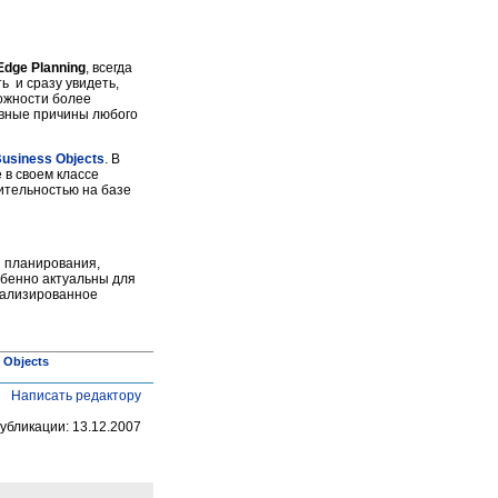
Edge Planning
, всегда
ь и сразу увидеть,
можности более
овные причины любого
usiness Objects
. В
 в своем классе
ительностью на базе
 планирования,
бенно актуальны для
иализированное
 Objects
Написать редактору
убликации: 13.12.2007