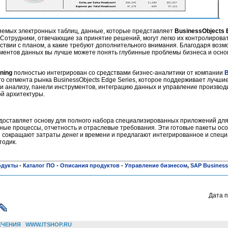
ляемых электронных таблиц, данные, которые представляет
BusinessObjects 
Сотрудники, отвечающие за принятие решений, могут легко их контролироват
тствии с планом, а какие требуют дополнительного внимания. Благодаря воз
ментов данных вы лучше можете понять глубинные проблемы бизнеса и осн
ning
полностью интегрирован со средствами бизнес-аналитики от компании
B
о сегмента рынка BusinessObjects Edge Series, которое поддерживает лучшие
 и анализу, панели инструментов, интеграцию данных и управление производ
й архитектуры.
оставляет основу для полного набора специализированных приложений для
е процессы, отчетность и отраслевые требования. Эти готовые пакеты осо
и сокращают затраты денег и времени и предлагают интегрированное и спец
тодик.
одукты
-
Каталог ПО
-
Описания продуктов
-
Управление бизнесом
,
SAP Business
Дата п
ЕЧЕНИЯ
WWW.ITSHOP.RU