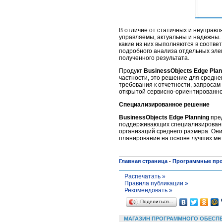
В отличие от статичных и неуправ
управляемы, актуальны и надежны. 
какие из них выполняются в соотве
подробного анализа отдельных эле
полученного результата.
Продукт
BusinessObjects Edge Plan
частности, это решение для среднег
требования к отчетности, запросам
открытой сервисно-ориентированно
Специализированное решение
BusinessObjects Edge Planning
пред
поддерживающих специализированны
организаций среднего размера. Он
планирование на основе лучших ме
Главная страница
-
Программные пр
Распечатать »
Правила публикации »
Рекомендовать »
Поделиться…
МАГАЗИН ПРОГРАММНОГО ОБЕСП