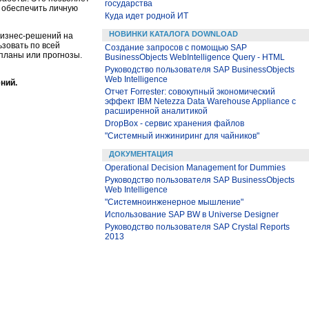
государства
 обеспечить личную
Куда идет родной ИТ
НОВИНКИ КАТАЛОГА DOWNLOAD
бизнес-решений на
зовать по всей
Создание запросов с помощью SAP
планы или прогнозы.
BusinessObjects WebIntelligence Query - HTML
Руководство пользователя SAP BusinessObjects
Web Intelligence
ний.
Отчет Forrester: совокупный экономический
эффект IBM Netezza Data Warehouse Appliance с
расширенной аналитикой
DropBox - сервис хранения файлов
"Системный инжиниринг для чайников"
ДОКУМЕНТАЦИЯ
Operational Decision Management for Dummies
Руководство пользователя SAP BusinessObjects
Web Intelligence
"Системноинженерное мышление"
Использование SAP BW в Universe Designer
Руководство пользователя SAP Crystal Reports
2013