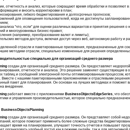
е, отчетность и анализ, которые сокращают время обработки и позволяют 
формацию и вносить корректировки в план;
нозирования, гибкого бюджетирования и долгосрочных прогнозов;
омлений для оповещения пользователей, когда не достигнуты запланирован
нием;
нализа "что, если" для оценки различных вариантов и принятия решения о 
ний и многоуровневых бизнес-правил;
сления (например, преобразование валют и лимиты);
ельских методов доступа, включая доступ через веб, автономную работу и р
деленной отрасли и пакетированные приложения, предназначенные для сок
чшие методики отрасли, специально измененные для решения определенных
водительностью специально для организаций среднего размера
ning
создан для организаций среднего размера. Он предоставляет недорого
нирования, отчетности и анализа. Это решение заменяет существующие в 
х таблиц и сообщений электронной почты оптимизированным процессом, ко
м. Вместе с нашими пакетированными приложениями и отраслевыми решения
нный пакет для планирования. Он основан на лучших методиках и поможет 
 на внедрение.
ning
работает вместе с приложениями
BusinessObjectsEdgeSeries
, что обе
итики и управления производительностью, которое специально предназначе
BusinessObjectsPlanning
ning
создан для организаций среднего размера. Он представляет собой недо
паний, которое помогает применить более сложные средства бюджетировани
ащает время на планирование, улучшает точность отчетов и повышает проз
ет организовать удобный доступ как в режиме онлайн, так и для автономной