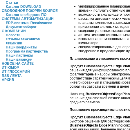
Статьи
унифицированное планировани
Каталог DOWNLOAD
времени получать ответную ин
СВОБОДНОЕ ПО/OPEN SOURCE
возможности скользящего прог
Каталог свободного ПО
рассылка автоматических увед
СИСТЕМЫ АВТОМАТИЗАЦИИ
плана выполняются с запозда
ERP-система iRenaissance
применение сложных методов а
Документооборот
создание условных высказыва
О КОМПАНИИ
автоматические сложные вычи
Новости
использование многопользоват
Отзывы заказчиков
компьютере;
Лицензии
специализированные для опре
Наши координаты
внедрение и предлагающие лу
Программа партнерства
Наши партнеры
Планирование и управление произ
Наши вакансии
НОВОЕ НА САЙТЕ
Продукт
BusinessObjects Edge Plan
ИТ-ЮМОР
решения для унифицированного пла
ИТ-ГЛОССАРИЙ
фрагментарные наборы электронны
RSS-ЛЕНТА
соответствие стратегическим целя
АРХИВ
интегрированный и специализирова
сократить затраты времени и денег
Наконец,
BusinessObjectsEdgePlan
решение для сквозной бизнес-анал
среднего размера.
Повышение производительности с 
Продукт
BusinessObjects Edge Plan
быстрое решение для растущих ком
BusinessObjects Edge Planning
сокр
всей организации. Решение позволя