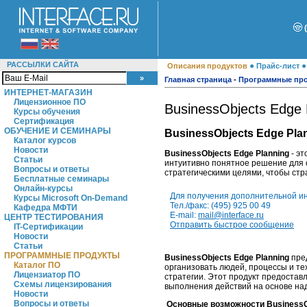
РАССЫЛКИ САЙТА
●
Описания продуктов
Прайс-лист
Главная страница
-
Программные пр
ИНТЕРНЕТ-МАГАЗИН
Лицензионное ПО
BusinessObjects Edge 
Курсы обучения
Сертификация
ОБУЧЕНИЕ И СЕМИНАРЫ
BusinessObjects Edge Pla
Каталог курсов
Новости
BusinessObjects Edge Planning
- эт
Статьи
интуитивно понятное решение для о
Вопросы и ответы
стратегическими целями, чтобы стр
Бесплатные семинары
Онлайн-курсы
Для получения дополнительной и
Курсы Microsoft On-Demand
Тел./факс: (495) 925 00 49
Кафедра МФТИ
E-mail:
mail@interface.ru
ЦЕНТР ТЕСТИРОВАНИЯ
Отправить быстрое сообщение
IT-Сертификации
Новости
Статьи
ПРОГРАММНЫЕ ПРОДУКТЫ
BusinessObjects Edge Planning
пред
Каталог ПО
организовать людей, процессы и те
Лицензиатор ПО
стратегии. Этот продукт предоста
Схемы лицензирования
выполнения действий на основе над
Новости
Вопросы и ответы
Основные возможности BusinessOb