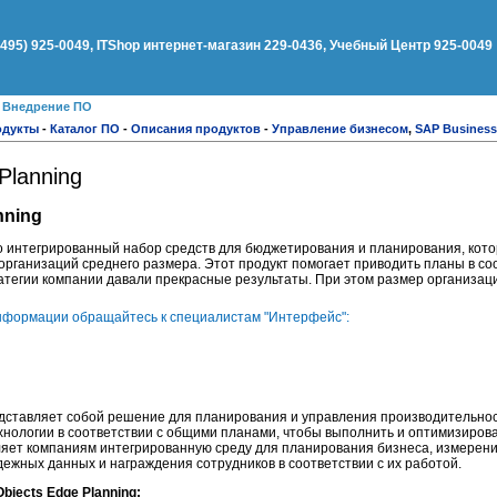
(495) 925-0049, ITShop интернет-магазин 229-0436, Учебный Центр 925-0049
●
Внедрение ПО
одукты
-
Каталог ПО
-
Описания продуктов
-
Управление бизнесом
,
SAP Business
Planning
nning
о интегрированный набор средств для бюджетирования и планирования, кот
рганизаций среднего размера. Этот продукт помогает приводить планы в со
атегии компании давали прекрасные результаты. При этом размер организац
нформации обращайтесь к специалистам "Интерфейс":
ставляет собой решение для планирования и управления производительнос
хнологии в соответствии с общими планами, чтобы выполнить и оптимизирова
вляет компаниям интегрированную среду для планирования бизнеса, измерен
ежных данных и награждения сотрудников в соответствии с их работой.
jects Edge Planning: