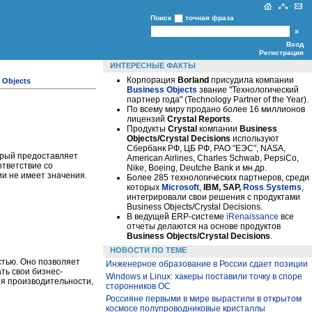
Поиск
точная фраза
Вход
Регистрация
ИНТЕРЕСНЫЕ ФАКТЫ
Корпорация
Borland
присудила компании
 Objects
Business Objects
звание "Технологический
партнер года" (Technology Partner of the Year).
По всему миру продано более 16 миллионов
лицензий
Crystal Reports
.
Продукты
Crystal
компании
Business
Objects/Crystal Decisions
используют
Сбербанк РФ, ЦБ РФ, РАО "ЕЭС", NASA,
орый предоставляет
American Airlines, Charles Schwab, PepsiCo,
ответствие со
Nike, Boeing, Deutche Bank и мн.др.
ии не имеет значения.
Более 285 технологических партнеров, среди
которых
Microsoft
,
IBM, SAP,
Ross Systems
,
интегрировали свои решения с продуктами
Business Objects/Crystal Decisions.
В ведущей ERP-системе
iRenaissance
все
отчеты делаются на основе продуктов
Business Objects/Crystal Decisions
.
НОВОСТИ ПО ТЕМЕ
тью. Оно позволяет
Инженерное образование в России сдает позиции
ть свои бизнес-
Windows и Linux: хакеры поставили точку в споре
ия производительности,
сторонников ОС
Россияне первыми в мире вырастили в открытом
космосе полупроводниковые кристаллы