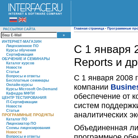
Главная страница
-
Программные пр
РАССЫЛКИ САЙТА
ИНТЕРНЕТ-МАГАЗИН
C 1 января 
Лицензионное ПО
Курсы обучения
Сертификация
Reports и д
ОБУЧЕНИЕ И СЕМИНАРЫ
Каталог курсов
Новости
Статьи
С 1 января 2008 
Вопросы и ответы
Бесплатные семинары
компании
Busine
Онлайн-курсы
Курсы Microsoft On-Demand
Кафедра МФТИ
обеспечение от к
ЦЕНТР ТЕСТИРОВАНИЯ
IT-Сертификации
систем поддержки
Новости
Статьи
аналитических эк
ПРОГРАММНЫЕ ПРОДУКТЫ
Каталог ПО
Лицензиатор ПО
Объединенная ли
Схемы лицензирования
Новости
программное обес
Вопросы и ответы