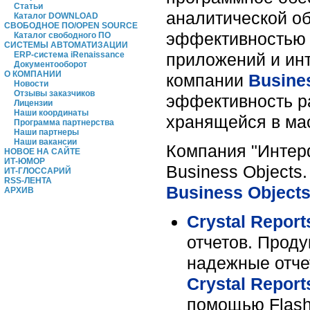
Статьи
аналитической о
Каталог DOWNLOAD
СВОБОДНОЕ ПО/OPEN SOURCE
эффективностью 
Каталог свободного ПО
СИСТЕМЫ АВТОМАТИЗАЦИИ
приложений и ин
ERP-система iRenaissance
Документооборот
О КОМПАНИИ
компании
Busine
Новости
Отзывы заказчиков
эффективность р
Лицензии
Наши координаты
хранящейся в мас
Программа партнерства
Наши партнеры
Наши вакансии
Компания "Интер
НОВОЕ НА САЙТЕ
ИТ-ЮМОР
Business Object
ИТ-ГЛОССАРИЙ
RSS-ЛЕНТА
Business Object
АРХИВ
Crystal Report
отчетов. Прод
надежные отчет
Crystal Report
помощью Flash,