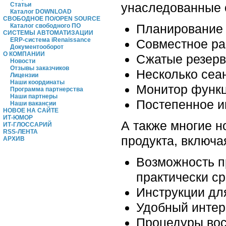
унаследованные 
Статьи
Каталог DOWNLOAD
СВОБОДНОЕ ПО/OPEN SOURCE
Планирование 
Каталог свободного ПО
СИСТЕМЫ АВТОМАТИЗАЦИИ
ERP-система iRenaissance
Совместное ра
Документооборот
О КОМПАНИИ
Сжатые резерв
Новости
Отзывы заказчиков
Несколько сеа
Лицензии
Наши координаты
Монитор функц
Программа партнерства
Наши партнеры
Постепенное и
Наши вакансии
НОВОЕ НА САЙТЕ
ИТ-ЮМОР
А также многие н
ИТ-ГЛОССАРИЙ
RSS-ЛЕНТА
продукта, включ
АРХИВ
Возможность п
практически ср
Инструкции дл
Удобный инте
Процедуры вос