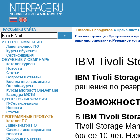
РАССЫЛКИ САЙТА
●
Описания продуктов
Прайс-лист
Главная страница
-
Программные пр
администрирование
,
Резервное коп
ИНТЕРНЕТ-МАГАЗИН
Лицензионное ПО
Курсы обучения
Сертификация
IBM Tivoli S
ОБУЧЕНИЕ И СЕМИНАРЫ
Каталог курсов
Новости
Статьи
IBM Tivoli Stora
Вопросы и ответы
Бесплатные семинары
решение по резе
Онлайн-курсы
Курсы Microsoft On-Demand
Кафедра МФТИ
Возможнос
ЦЕНТР ТЕСТИРОВАНИЯ
IT-Сертификации
Новости
Статьи
В
IBM Tivoli Sto
ПРОГРАММНЫЕ ПРОДУКТЫ
Каталог ПО
Tivoli Storage Ma
Лицензиатор ПО
Схемы лицензирования
более 10 лет. Ни
Новости
Вопросы и ответы