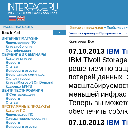
РАССЫЛКИ САЙТА
●
Описания продуктов
Прайс-лист
Главная страница
-
Программные пр
ИНТЕРНЕТ-МАГАЗИН
Категории
Лицензионное ПО
Курсы обучения
07.10.2013
IBM T
Сертификация
ОБУЧЕНИЕ И СЕМИНАРЫ
IBM Tivoli Stora
Каталог курсов
Новости
решением по защ
Статьи
Вопросы и ответы
Бесплатные семинары
потерей данных.
Онлайн-курсы
Курсы Microsoft On-Demand
масштабируемост
Кафедра МФТИ
ЦЕНТР ТЕСТИРОВАНИЯ
меньшей инфраст
IT-Сертификации
Новости
Теперь вы можете
Статьи
ПРОГРАММНЫЕ ПРОДУКТЫ
обеспечить собл
Каталог ПО
Лицензиатор ПО
Схемы лицензирования
07.10.2013
IBM Ti
Новости
Вопросы и ответы