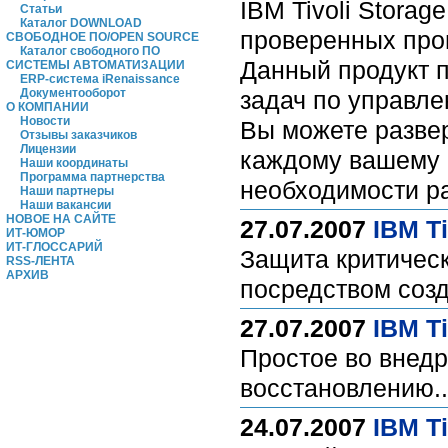
IBM Tivoli Storage
Статьи
Каталог DOWNLOAD
проверенных про
СВОБОДНОЕ ПО/OPEN SOURCE
Каталог свободного ПО
Данный продукт п
СИСТЕМЫ АВТОМАТИЗАЦИИ
ERP-система iRenaissance
Документооборот
задач по управл
О КОМПАНИИ
Новости
Вы можете разве
Отзывы заказчиков
Лицензии
каждому вашему 
Наши координаты
Программа партнерства
необходимости р
Наши партнеры
Наши вакансии
НОВОЕ НА САЙТЕ
27.07.2007
IBM T
ИТ-ЮМОР
ИТ-ГЛОССАРИЙ
Защита критическ
RSS-ЛЕНТА
АРХИВ
посредством соз
27.07.2007
IBM T
Простое во внед
восстановлению.
24.07.2007
IBM T