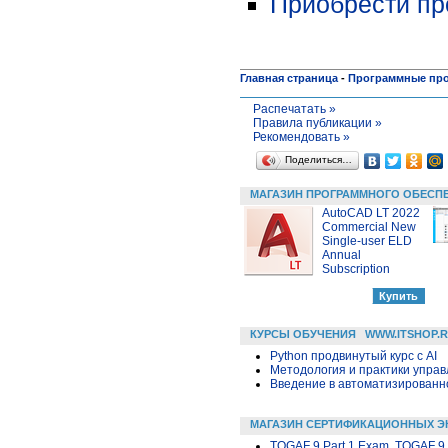
Приобрести пр
Главная страница
-
Программные пр
Распечатать »
Правила публикации »
Рекомендовать »
Поделиться…
МАГАЗИН ПРОГРАММНОГО ОБЕСП
AutoCAD LT 2022
Commercial New
Single-user ELD
Annual
Subscription
КУРСЫ ОБУЧЕНИЯ
WWW.ITSHOP.
Python продвинутый курс с AI
Методология и практики упра
Введение в автоматизированн
МАГАЗИН СЕРТИФИКАЦИОННЫХ Э
TOGAF 9 Part 1 Exam. TOGAF 9 