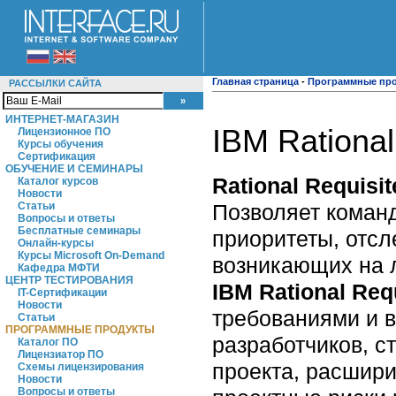
Главная страница
-
Программные пр
РАССЫЛКИ САЙТА
ИНТЕРНЕТ-МАГАЗИН
IBM Rational
Лицензионное ПО
Курсы обучения
Сертификация
ОБУЧЕНИЕ И СЕМИНАРЫ
Rational Requisit
Каталог курсов
Новости
Позволяет команд
Статьи
Вопросы и ответы
Бесплатные семинары
приоритеты, отсл
Онлайн-курсы
Курсы Microsoft On-Demand
возникающих на 
Кафедра МФТИ
ЦЕНТР ТЕСТИРОВАНИЯ
IBM Rational Req
IT-Сертификации
Новости
требованиями и в
Статьи
ПРОГРАММНЫЕ ПРОДУКТЫ
разработчиков, 
Каталог ПО
Лицензиатор ПО
проекта, расшири
Схемы лицензирования
Новости
Вопросы и ответы