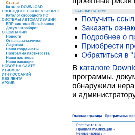
проектные риски 
Статьи
Каталог DOWNLOAD
ССЫЛКИ ПО ТЕМЕ
СВОБОДНОЕ ПО/OPEN SOURCE
Каталог свободного ПО
Получить ссыл
СИСТЕМЫ АВТОМАТИЗАЦИИ
ERP-система iRenaissance
Заказать озна
Документооборот
О КОМПАНИИ
Подробнее о пр
Новости
Отзывы заказчиков
Приобрести про
Лицензии
Наши координаты
Обратиться в "
Программа партнерства
Наши партнеры
Наши вакансии
В
каталоге Downl
НОВОЕ НА САЙТЕ
ИТ-ЮМОР
программы, докум
ИТ-ГЛОССАРИЙ
RSS-ЛЕНТА
АРХИВ
обнаружили нера
и администратору
Главная страница
-
Программные пр
Распечатать »
Правила публикации »
Рекомендовать »