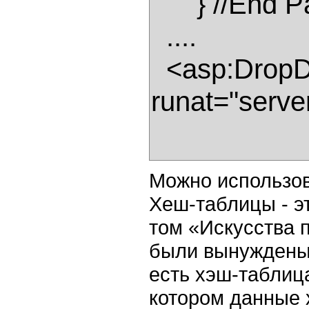
      } //End Page_Load() 

  .... 

  <asp:DropDownList id="ContinentDropDownList" 
runat="server
Можно использов
Хеш-таблицы - э
том «Искусства 
были вынуждены 
есть хэш-таблица
котором данные 