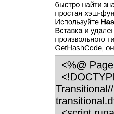
быстро найти зн
простая хэш-фун
Используйте
Has
Вставка и удале
произвольного т
GetHashCode, он 
  <%@ Page Language="C#" %> 

  <!DOCTYPE html PUBLIC "-//W3C//DTD XHTML 1.0 
Transitional
transitional.d
  <script runat="server"> 
