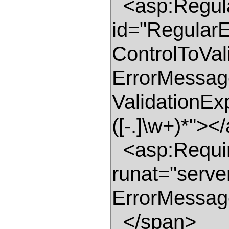
  <asp:RegularExpressionValidator 
id="RegularE
ControlToVal
ErrorMessage
ValidationEx
([-.]\w+)*"><
  <asp:RequiredFieldValidator id="RequiredFieldValidator1" 
runat="serve
ErrorMessage
  </span> 
