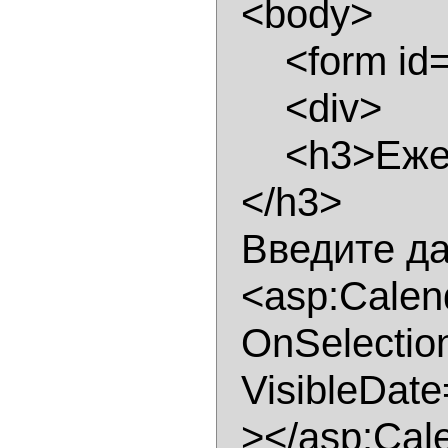
  <body> 

      <form id="form1" runat="server"> 

      <div> 

      <h3>Ежедневник 

  </h3> 

  Введите дату между 1/6/2006 и 30/6/2006 

  <asp:Calendar id="calDays" runat="server"  

  OnSelectionChanged="calSelectChange" 

  VisibleDate="06/06/2006" 

  ></asp:Calendar> 
