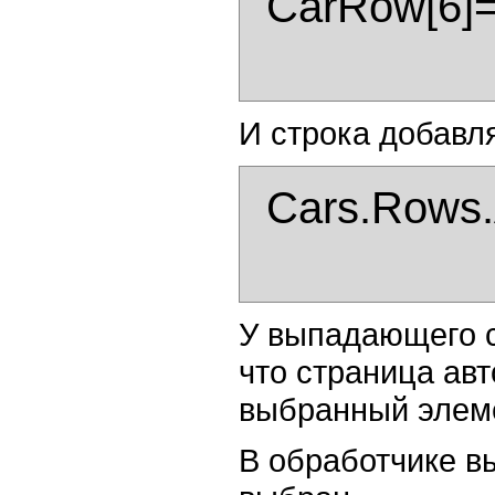
  CarRow[6]= "Power seat";

И строка добавля
  Cars.Rows.Add(CarRow);

У выпадающего с
что страница авт
выбранный элем
В обработчике в