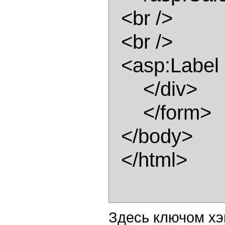
  <br /> 

  <br /> 

  <asp:Label id="lblShow" runat="server"></asp:Label> 

      </div> 

      </form> 

  </body> 

  </html> 

Здесь ключом хэ