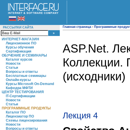
Главная страница
-
Программные продук
РАССЫЛКИ САЙТА
ИНТЕРНЕТ-МАГАЗИН
Лицензионное ПО
ASP.Net. Ле
Курсы обучения
Сертификация
ОБУЧЕНИЕ И СЕМИНАРЫ
Коллекции. 
Каталог курсов
Новости
Статьи
Вопросы и ответы
(исходники)
Бесплатные семинары
Онлайн-курсы
Курсы Microsoft On-Demand
Кафедра МФТИ
ЦЕНТР ТЕСТИРОВАНИЯ
IT-Сертификации
Новости
Статьи
ПРОГРАММНЫЕ ПРОДУКТЫ
Каталог ПО
Лекция 4
Лицензиатор ПО
Схемы лицензирования
Новости
Вопросы и ответы