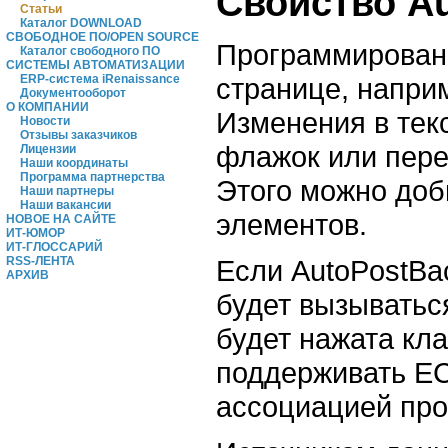
Свойство A
Статьи
Каталог DOWNLOAD
СВОБОДНОЕ ПО/OPEN SOURCE
Программировани
Каталог свободного ПО
СИСТЕМЫ АВТОМАТИЗАЦИИ
ERP-система iRenaissance
странице, наприм
Документооборот
О КОМПАНИИ
Изменения в тек
Новости
Отзывы заказчиков
флажок или пере
Лицензии
Наши координаты
Программа партнерства
Этого можно доб
Наши партнеры
Наши вакансии
элементов.
НОВОЕ НА САЙТЕ
ИТ-ЮМОР
ИТ-ГЛОССАРИЙ
RSS-ЛЕНТА
Если AutoPostBa
АРХИВ
будет вызыватьс
будет нажата кла
поддерживать EC
ассоциацией про