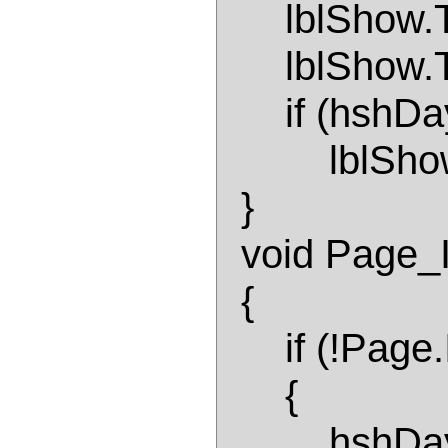
      lblShow.Text = "На этот день назначен: "; 

      lblShow.Text += hshDays[datDateIn]; 

      if (hshDays[datDateIn] == "") 

          lblShow.Text = "Ничего не назначено"; 

  } 

  void Page_Init() 

  { 

      if (!Page.IsPostBack) 

      { 

          hshDays=new Hashtable(); 
