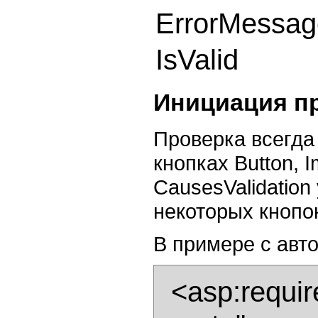
ErrorMessag
IsValid
Инициация п
Проверка всегда
кнопках Button, 
CausesValidation
некоторых кнопок
В примере с авт
  <asp:requiredfieldvalidator id="RequiredFieldValidator2" 