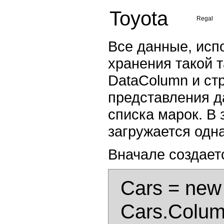
Toyota
Regal
Все данные, исп
хранения такой т
DataColumn и ст
представления д
списка марок. В
загружается одна
Вначале создает
  Cars = new DataTable();

  Cars.Columns.Add(new DataColumn("Brand", 