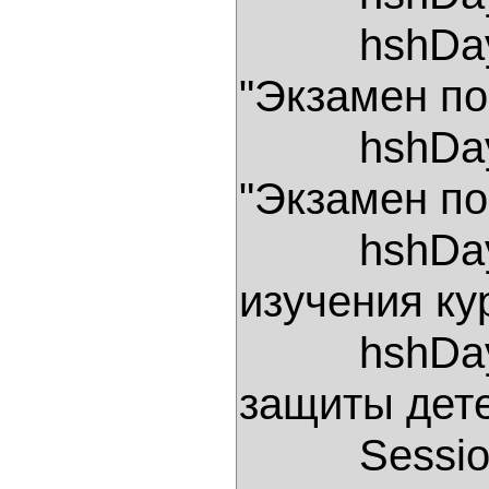
          hshDays[Convert.ToDateTime("2/6/2006")] = 
"Экзамен по 
          hshDays[Convert.ToDateTime("3/6/2006")] = 
"Экзамен по 
          hshDays[Convert.ToDateTime("4/6/2006")] = "Начало 
изучения кур
          hshDays[Convert.ToDateTime("1/6/2006")] = "День 
защиты детей
          Session["Diary"]= hshDays; 
