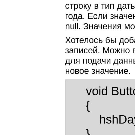
строку в тип дат
года. Если значе
null. Значения м
Хотелось бы доб
записей. Можно 
для подачи данн
новое значение.
      void Button1_Click(object sender, EventArgs e) 

      { 

          hshDays[calDays.SelectedDate]=TextBox1.Text; 

      } 
