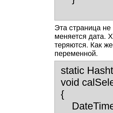
Эта страница не 
меняется дата. 
теряются. Как ж
переменной.
  static Hashtable hshDays; 

  void calSelectChange(Object sender, EventArgs e) 

  { 

      DateTime datDateIn = calDays.SelectedDate; 
