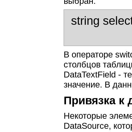
выбран.
  string selected = DropDownList1.SelectedItem.Value;

В операторе swit
столбцов таблицы
DataTextField - 
значение. В данн
Привязка к
Некоторые элеме
DataSource, кото