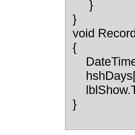
       } 

  } 

  void Record(Object sender, EventArgs e) 

  { 

      DateTime datDateIn = calDays.SelectedDate; 

      hshDays[datDateIn]= Entrance.Text; 

      lblShow.Text = hshDays[datDateIn].ToString(); 

  } 
