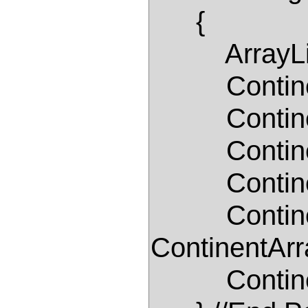
      { 

          ArrayList ContinentArrayList = new ArrayList(); 

          ContinentArrayList.Add("Worldwide"); 

          ContinentArrayList.Add("America"); 

          ContinentArrayList.Add("Africa"); 

          ContinentArrayList.Insert(1, "Asia-Pacific"); 

          ContinentDropDownList.DataSource = 
ContinentArra
          ContinentDropDownList.DataBind(); 
