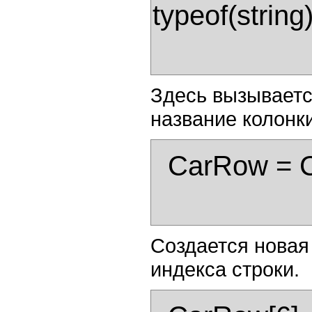
typeof(string))
Здесь вызываетс
название колонки
  CarRow = Cars.NewRow();

Создается новая
индекса строки.