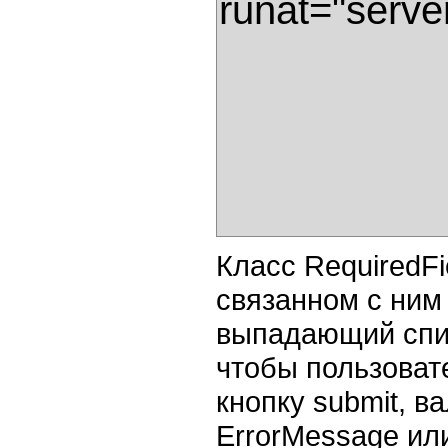
runat="server"
                          ErrorMessage="Required"  

                          ControlToValidate="DropDownList1"> 

                                                 </asp:requiredfieldvalidator> 

Класс RequiredFi
связанном с ним 
выпадающий спис
чтобы пользоват
кнопку submit, в
ErrorMessage или