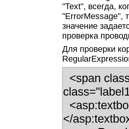
"Text", всегда, к
"ErrorMessage", 
значение задается
проверка проводи
Для проверки ко
RegularExpression
  <span class="label">Your Email</span><span 
class="label1
  <asp:textbox id="TextBox1" runat="server">
</asp:textbox> 