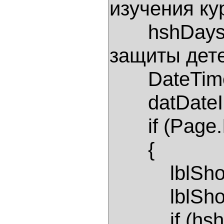
изучения кур
       hshDays[Convert.ToDateTime("1/6/2006")] = "День 
защиты детей
       DateTime datDateIn; 

       datDateIn = calDays.SelectedDate; 

       if (Page.IsPostBack) 

       { 

           lblShow.Text = "На этот день назначен: "; 

           lblShow.Text += hshDays[datDateIn]; 

           if (hshDays[datDateIn] == null) 
