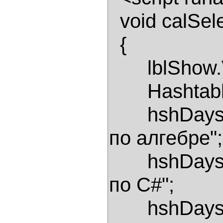
  void calSelectChange(Object sender, EventArgs e) 

  { 

       lblShow.Visible = false; 

       Hashtable hshDays = new Hashtable(); 

       hshDays[Convert.ToDateTime("2/6/2006")] = "Экзамен 
по алгебре"; 
       hshDays[Convert.ToDateTime("3/6/2006")] = "Экзамен 
по С#"; 

       hshDays[Convert.ToDateTime("4/6/2006")] = "Начало 