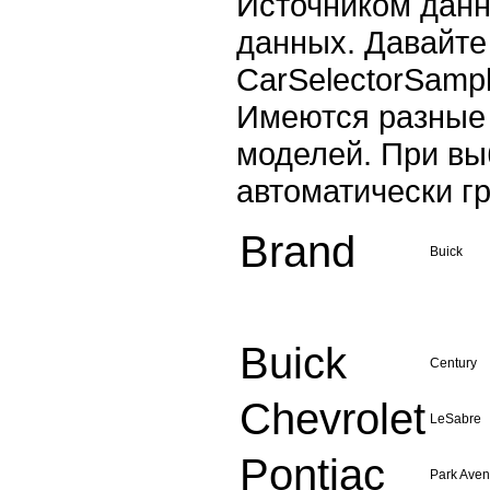
Источником данн
данных. Давайте 
CarSelectorSamp
Имеются разные 
моделей. При вы
автоматически г
Brand
Buick
Buick
Century
Chevrolet
LeSabre
Pontiac
Park Ave