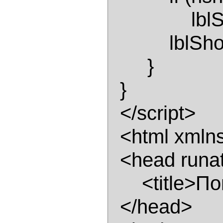
               lblShow.Text = "Ничего не назначено"; 

           lblShow.Visible = true; 

       } 

  } 

  </script> 

  <html xmlns="http://www.w3.org/1999/xhtml" > 

  <head runat="server"> 

      <title>Попробуем хэш-таблицу</title> 

  </head> 
