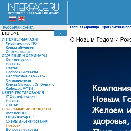
Главная страница
-
Программные пр
РАССЫЛКИ САЙТА
С Новым Годом и Рож
ИНТЕРНЕТ-МАГАЗИН
Лицензионное ПО
Курсы обучения
Сертификация
ОБУЧЕНИЕ И СЕМИНАРЫ
Каталог курсов
Новости
Статьи
Вопросы и ответы
Бесплатные семинары
Онлайн-курсы
Курсы Microsoft On-Demand
Кафедра МФТИ
ЦЕНТР ТЕСТИРОВАНИЯ
IT-Сертификации
Новости
Статьи
ПРОГРАММНЫЕ ПРОДУКТЫ
Каталог ПО
Лицензиатор ПО
Схемы лицензирования
Новости
Вопросы и ответы