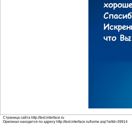
Страница сайта http://test.interface.ru
Оригинал находится по адресу http://test.interface.ru/home.asp?artId=39914