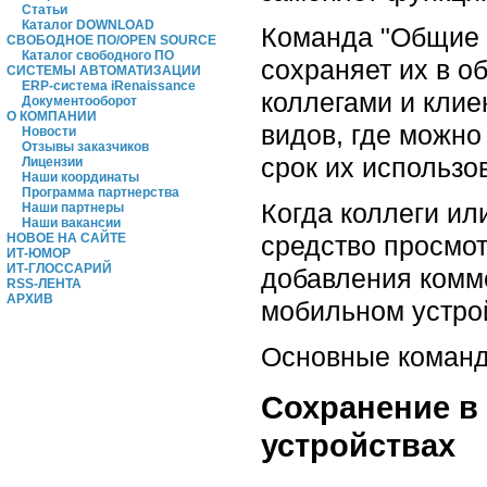
Статьи
Каталог DOWNLOAD
Команда "Общие в
СВОБОДНОЕ ПО/OPEN SOURCE
Каталог свободного ПО
сохраняет их в о
СИСТЕМЫ АВТОМАТИЗАЦИИ
ERP-система iRenaissance
коллегами и клие
Документооборот
О КОМПАНИИ
видов, где можно
Новости
Отзывы заказчиков
срок их использо
Лицензии
Наши координаты
Программа партнерства
Когда коллеги ил
Наши партнеры
Наши вакансии
НОВОЕ НА САЙТЕ
средство просмот
ИТ-ЮМОР
ИТ-ГЛОССАРИЙ
добавления комм
RSS-ЛЕНТА
АРХИВ
мобильном устрой
Основные коман
Сохранение в
устройствах