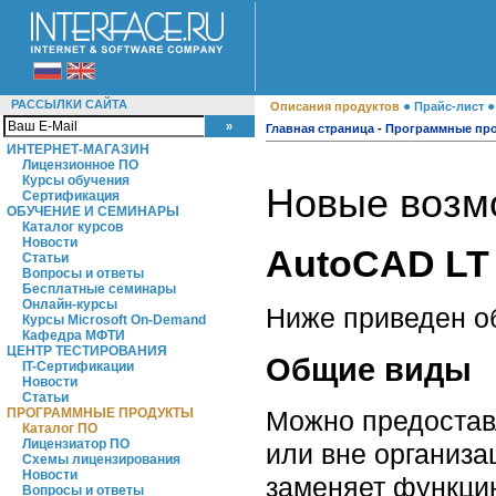
РАССЫЛКИ САЙТА
●
Описания продуктов
Прайс-лист
Главная страница
-
Программные пр
ИНТЕРНЕТ-МАГАЗИН
Лицензионное ПО
Курсы обучения
Новые возм
Сертификация
ОБУЧЕНИЕ И СЕМИНАРЫ
Каталог курсов
Новости
AutoCAD LT
Статьи
Вопросы и ответы
Бесплатные семинары
Онлайн-курсы
Ниже приведен о
Курсы Microsoft On-Demand
Кафедра МФТИ
ЦЕНТР ТЕСТИРОВАНИЯ
Общие виды
IT-Сертификации
Новости
Статьи
ПРОГРАММНЫЕ ПРОДУКТЫ
Можно предоставл
Каталог ПО
Лицензиатор ПО
или вне организа
Схемы лицензирования
Новости
заменяет функци
Вопросы и ответы