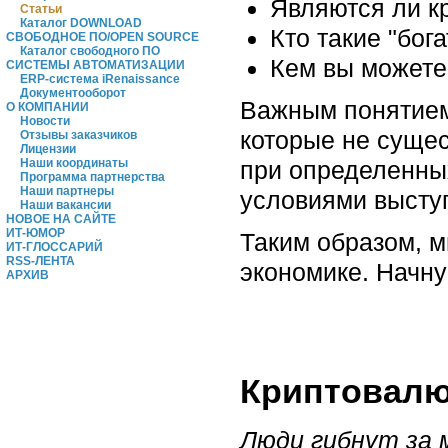
Являются ли 
Статьи
Каталог DOWNLOAD
Кто такие "бог
СВОБОДНОЕ ПО/OPEN SOURCE
Каталог свободного ПО
Кем вы можете
СИСТЕМЫ АВТОМАТИЗАЦИИ
ERP-система iRenaissance
Документооборот
Важным понятием 
О КОМПАНИИ
Новости
которые не сущес
Отзывы заказчиков
Лицензии
при определенны
Наши координаты
Программа партнерства
Наши партнеры
условиями высту
Наши вакансии
НОВОЕ НА САЙТЕ
ИТ-ЮМОР
Таким образом, м
ИТ-ГЛОССАРИЙ
RSS-ЛЕНТА
экономике. Начну
АРХИВ
Криптовалют
Люди гибнут за