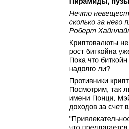
Пирамиды, пузы
Нечто невеществ
сколько за него
Роберт Хайнлайн
Криптовалюты не
рост биткойна уж
Пока что биткойн
надолго ли?
Противники крип
Посмотрим, так л
имени Понци, Мэ
доходов за счет 
"Привлекательнос
что предлагается