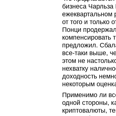
бизнеса Чарльза 
ежеквартальном р
от того и только 
Понци продержалс
компенсировать т
предложил. Сбал
все-таки выше, ч
этом не настольк
нехватку наличн
доходность немно
некоторым оценка
Применимо ли все
одной стороны, к
криптовалюты, те