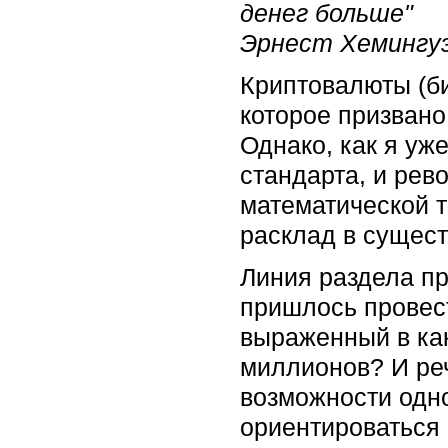
денег больше"
Эрнест Хемингуэ
Криптовалюты (би
которое призван
Однако, как я уж
стандарта, и рев
математической т
расклад в сущес
Линия раздела пр
пришлось провест
выраженный в как
миллионов? И реч
возможности одн
ориентироваться 