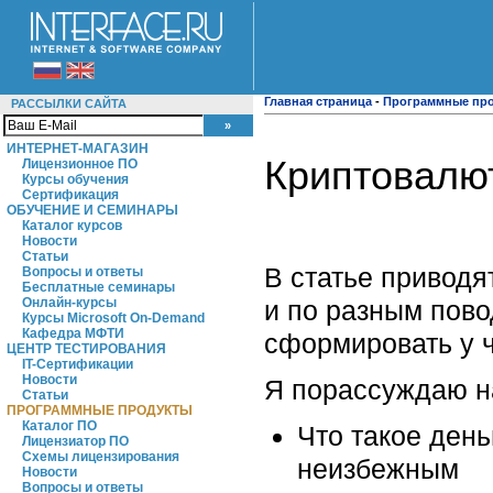
Главная страница
-
Программные пр
РАССЫЛКИ САЙТА
ИНТЕРНЕТ-МАГАЗИН
Криптовалю
Лицензионное ПО
Курсы обучения
Сертификация
ОБУЧЕНИЕ И СЕМИНАРЫ
Каталог курсов
Новости
Статьи
В статье приводя
Вопросы и ответы
Бесплатные семинары
и по разным пово
Онлайн-курсы
Курсы Microsoft On-Demand
Кафедра МФТИ
сформировать у ч
ЦЕНТР ТЕСТИРОВАНИЯ
IT-Сертификации
Новости
Я порассуждаю н
Статьи
ПРОГРАММНЫЕ ПРОДУКТЫ
Каталог ПО
Что такое день
Лицензиатор ПО
Схемы лицензирования
неизбежным
Новости
Вопросы и ответы