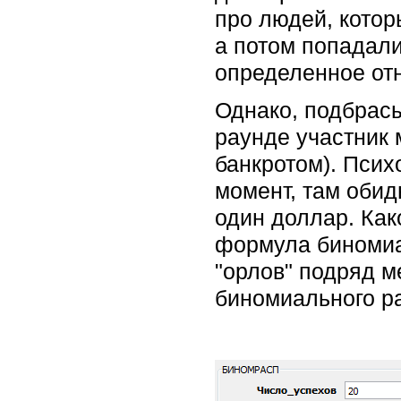
про людей, котор
а потом попадали
определенное от
Однако, подбрасы
раунде участник м
банкротом). Псих
момент, там обид
один доллар. Как
формула биномиа
"орлов" подряд м
биномиального р