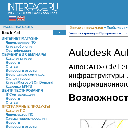
РАССЫЛКИ САЙТА
●
Описания продуктов
Прайс-лист
Главная страница
-
Программные пр
ИНТЕРНЕТ-МАГАЗИН
Лицензионное ПО
Курсы обучения
Autodesk Au
Сертификация
ОБУЧЕНИЕ И СЕМИНАРЫ
Каталог курсов
Новости
AutoCAD® Civil 3
Статьи
Вопросы и ответы
инфраструктуры и
Бесплатные семинары
Онлайн-курсы
информационного
Курсы Microsoft On-Demand
Кафедра МФТИ
ЦЕНТР ТЕСТИРОВАНИЯ
Возможности
IT-Сертификации
Новости
Статьи
ПРОГРАММНЫЕ ПРОДУКТЫ
Каталог ПО
Лицензиатор ПО
Схемы лицензирования
Новости
Вопросы и ответы