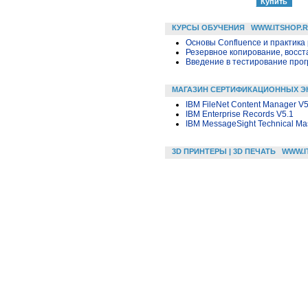
КУРСЫ ОБУЧЕНИЯ
WWW.ITSHOP.
Основы Confluence и практика
Резервное копирование, восс
Введение в тестирование про
МАГАЗИН СЕРТИФИКАЦИОННЫХ Э
IBM FileNet Content Manager V5
IBM Enterprise Records V5.1
IBM MessageSight Technical Mas
3D ПРИНТЕРЫ | 3D ПЕЧАТЬ
WWW.I