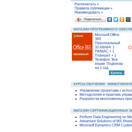
Распечатать »
Правила публикации »
Рекомендовать »
Поделиться…
МАГАЗИН ПРОГРАММНОГО ОБЕСП
Microsoft Office
365
Персональный
32-bit/x64. 1
ПК/MAC + 1
Планшет + 1
Телефон. Все
языки. Подписка
на 1 год.
КУРСЫ ОБУЧЕНИЯ
WWW.ITSHOP.
Управление проектами с исполь
Методология и практика упра
Разработка многозвенных прило
МАГАЗИН СЕРТИФИКАЦИОННЫХ Э
Perform Data Engineering on Mic
Advansed Solutions of MS Share
Microsoft Dynamics CRM Customi