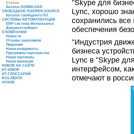
"Skype для бизне
Статьи
Каталог DOWNLOAD
Lync, хорошо зна
СВОБОДНОЕ ПО/OPEN SOURCE
Каталог свободного ПО
сохранились все 
СИСТЕМЫ АВТОМАТИЗАЦИИ
ERP-система iRenaissance
обеспечения безо
Документооборот
О КОМПАНИИ
Новости
"Индустрия движе
Отзывы заказчиков
Лицензии
бизнеса устройст
Наши координаты
Программа партнерства
Наши партнеры
Lync в "Skype дл
Наши вакансии
НОВОЕ НА САЙТЕ
интерфейсом, как 
ИТ-ЮМОР
ИТ-ГЛОССАРИЙ
отмечают в росси
RSS-ЛЕНТА
АРХИВ