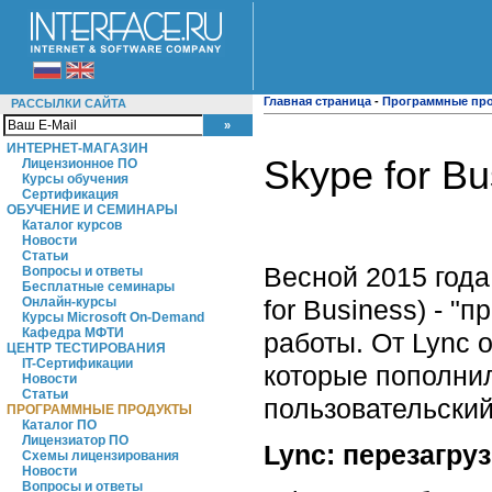
Главная страница
-
Программные пр
РАССЫЛКИ САЙТА
ИНТЕРНЕТ-МАГАЗИН
Skype for B
Лицензионное ПО
Курсы обучения
Сертификация
ОБУЧЕНИЕ И СЕМИНАРЫ
Каталог курсов
Новости
Статьи
Весной 2015 года
Вопросы и ответы
Бесплатные семинары
for Business) - 
Онлайн-курсы
Курсы Microsoft On-Demand
Кафедра МФТИ
работы. От Lync
ЦЕНТР ТЕСТИРОВАНИЯ
IT-Сертификации
которые пополнил
Новости
Статьи
пользовательски
ПРОГРАММНЫЕ ПРОДУКТЫ
Каталог ПО
Лицензиатор ПО
Lync: перезагруз
Схемы лицензирования
Новости
Вопросы и ответы