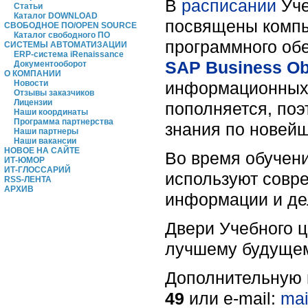
В
расписании
Уче
Статьи
Каталог DOWNLOAD
посвящены компь
СВОБОДНОЕ ПО/OPEN SOURCE
Каталог свободного ПО
программного об
СИСТЕМЫ АВТОМАТИЗАЦИИ
ERP-система iRenaissance
SAP Business Ob
Документооборот
О КОМПАНИИ
информационных 
Новости
Отзывы заказчиков
Лицензии
пополняется, по
Наши координаты
Программа партнерства
знания по новей
Наши партнеры
Наши вакансии
НОВОЕ НА САЙТЕ
Во время обучен
ИТ-ЮМОР
ИТ-ГЛОССАРИЙ
используют совр
RSS-ЛЕНТА
АРХИВ
информации и де
Двери Учебного ц
лучшему будущем
Дополнительную
49
или e-mail:
mai