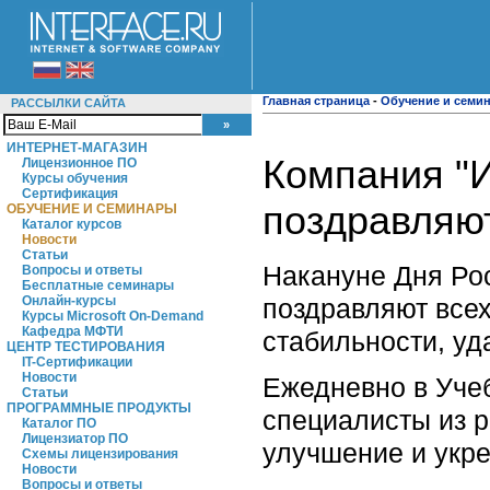
Главная страница
-
Обучение и семи
РАССЫЛКИ САЙТА
ИНТЕРНЕТ-МАГАЗИН
Компания "
Лицензионное ПО
Курсы обучения
Сертификация
поздравляют
ОБУЧЕНИЕ И СЕМИНАРЫ
Каталог курсов
Новости
Статьи
Накануне Дня Ро
Вопросы и ответы
Бесплатные семинары
поздравляют всех
Онлайн-курсы
Курсы Microsoft On-Demand
Кафедра МФТИ
стабильности, уд
ЦЕНТР ТЕСТИРОВАНИЯ
IT-Сертификации
Новости
Ежедневно в Уче
Статьи
ПРОГРАММНЫЕ ПРОДУКТЫ
специалисты из р
Каталог ПО
Лицензиатор ПО
улучшение и укр
Схемы лицензирования
Новости
Вопросы и ответы