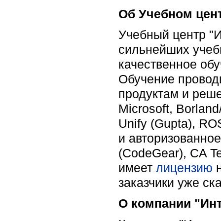
Об Учебном цен
Учебный центр "И
сильнейших учебн
качественное обу
Обучение провод
продуктам и реше
Microsoft, Borlan
Unify (Gupta), RO
и авторизованное
(CodeGear), CA T
имеет
лицензию
н
заказчики уже ск
О компании "Ин