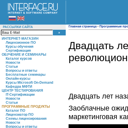
Главная страница
-
Программные пр
РАССЫЛКИ САЙТА
ИНТЕРНЕТ-МАГАЗИН
Двадцать ле
Лицензионное ПО
Курсы обучения
Сертификация
революцион
ОБУЧЕНИЕ И СЕМИНАРЫ
Каталог курсов
Новости
Статьи
Вопросы и ответы
Бесплатные семинары
Онлайн-курсы
Курсы Microsoft On-Demand
Кафедра МФТИ
ЦЕНТР ТЕСТИРОВАНИЯ
Двадцать лет наз
IT-Сертификации
Новости
Статьи
Заоблачные ожид
ПРОГРАММНЫЕ ПРОДУКТЫ
Каталог ПО
маркетинговая ка
Лицензиатор ПО
Схемы лицензирования
Новости
Вопросы и ответы