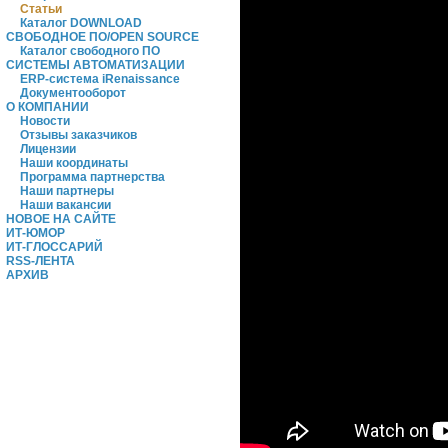
Статьи
Каталог DOWNLOAD
СВОБОДНОЕ ПО/OPEN SOURCE
Каталог свободного ПО
СИСТЕМЫ АВТОМАТИЗАЦИИ
ERP-система iRenaissance
Документооборот
О КОМПАНИИ
Новости
Отзывы заказчиков
Лицензии
Наши координаты
Программа партнерства
Наши партнеры
Наши вакансии
НОВОЕ НА САЙТЕ
ИТ-ЮМОР
ИТ-ГЛОССАРИЙ
RSS-ЛЕНТА
АРХИВ