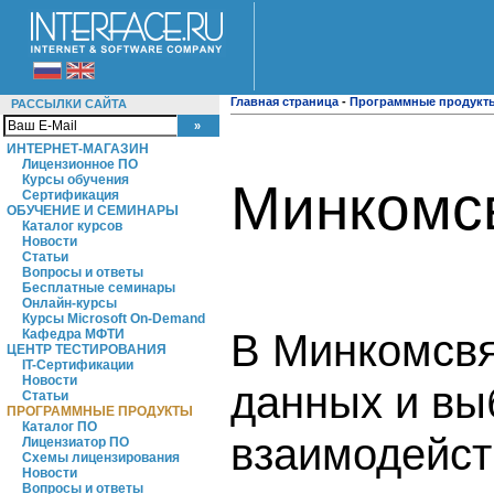
Главная страница
-
Программные продукт
РАССЫЛКИ САЙТА
ИНТЕРНЕТ-МАГАЗИН
Лицензионное ПО
Курсы обучения
Минкомсв
Сертификация
ОБУЧЕНИЕ И СЕМИНАРЫ
Каталог курсов
Новости
Статьи
Вопросы и ответы
Бесплатные семинары
Онлайн-курсы
Курсы Microsoft On-Demand
В Минкомсвя
Кафедра МФТИ
ЦЕНТР ТЕСТИРОВАНИЯ
IT-Сертификации
Новости
данных и вы
Статьи
ПРОГРАММНЫЕ ПРОДУКТЫ
Каталог ПО
взаимодейст
Лицензиатор ПО
Схемы лицензирования
Новости
Вопросы и ответы