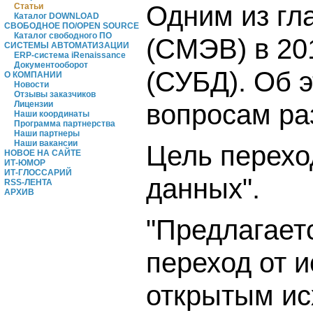
Одним из гл
Статьи
Каталог DOWNLOAD
СВОБОДНОЕ ПО/OPEN SOURCE
Каталог свободного ПО
(СМЭВ) в 20
СИСТЕМЫ АВТОМАТИЗАЦИИ
ERP-система iRenaissance
Документооборот
(СУБД). Об 
О КОМПАНИИ
Новости
Отзывы заказчиков
вопросам ра
Лицензии
Наши координаты
Программа партнерства
Наши партнеры
Наши вакансии
Цель перехо
НОВОЕ НА САЙТЕ
ИТ-ЮМОР
ИТ-ГЛОССАРИЙ
данных".
RSS-ЛЕНТА
АРХИВ
"Предлагает
переход от 
открытым ис