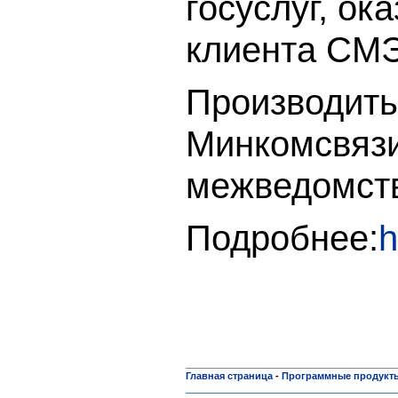
госуслуг, о
клиента СМЭ
Производить
Минкомсвязи
межведомств
Подробнее:
h
Главная страница
-
Программные продукт