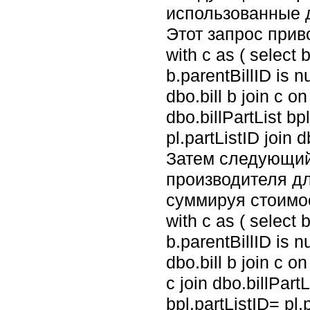
использованные 
Этот запрос прив
with c as ( select 
b.parentBillID is nu
dbo.bill b join c on
dbo.billPartList bpl
pl.partListID join 
Затем следующий
производителя для
суммируя стоимос
with c as ( select 
b.parentBillID is nu
dbo.bill b join c o
c join dbo.billPartL
bpl.partListID= pl.