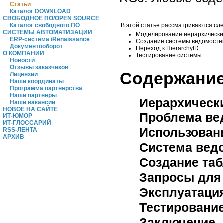
Статьи
Каталог DOWNLOAD
СВОБОДНОЕ ПО/OPEN SOURCE
В этой статье рассматриваются сл
Каталог свободного ПО
СИСТЕМЫ АВТОМАТИЗАЦИИ
Моделирование иерархически
ERP-система iRenaissance
Создание системы ведомосте
Документооборот
Переход к HierarchyID
О КОМПАНИИ
Тестирование системы
Новости
Отзывы заказчиков
Cодержани
Лицензии
Наши координаты
Программа партнерства
Наши партнеры
Иерархическ
Наши вакансии
НОВОЕ НА САЙТЕ
Проблема ве
ИТ-ЮМОР
ИТ-ГЛОССАРИЙ
Использован
RSS-ЛЕНТА
АРХИВ
Система ведо
Создание та
Запросы для
Эксплуатация
Тестирование
Заключение