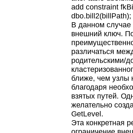
add constraint fkB
dbo.bill2(billPath);
В данном случае 
внешний ключ. По
преимущественно 
различаться меж
родительскими/до
кластеризованног
ближе, чем узлы 
благодаря необх
взятых путей. Од
желательно созда
GetLevel.
Эта конкретная р
ограничение внеш