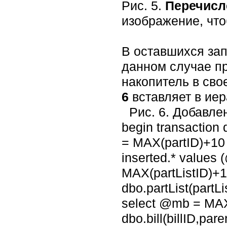
Рис. 5.
Перечисл
изображение, что
В оставшихся зап
данном случае п
накопитель в сво
6
вставляет в ие
Рис. 6. Добавлен
begin transaction
= MAX(partID)+10 f
inserted.* values
MAX(partListID)+10
dbo.partList(partL
select @mb = MAX(b
dbo.bill(billID,pa