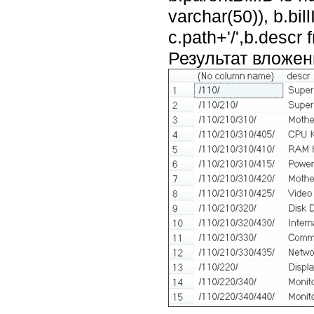
varchar(50)), b.bill
c.path+'/',b.descr f
Результат вложен