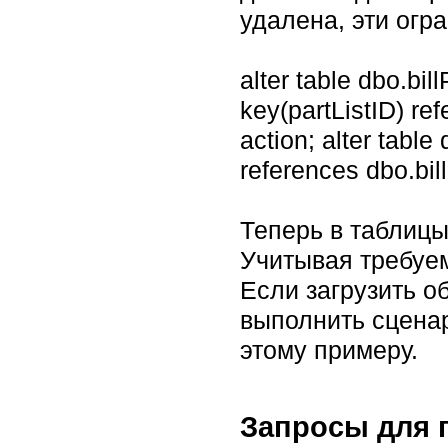
удалена, эти огр
alter table dbo.bil
key(partListID) re
action; alter table 
references dbo.bil
Теперь в таблицы
Учитывая требуем
Если загрузить о
выполнить сценар
этому примеру.
Запросы для 