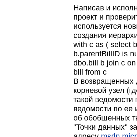
Написав и исполн
проект и провери
используется но
создания иерархи
with c as ( select 
b.parentBillID is nu
dbo.bill b join c on
bill from c
В возвращенных 
корневой узел (гд
такой ведомости 
ведомости по ее
об обобщенных т
"Точки данных" з
адресу
msdn.micr