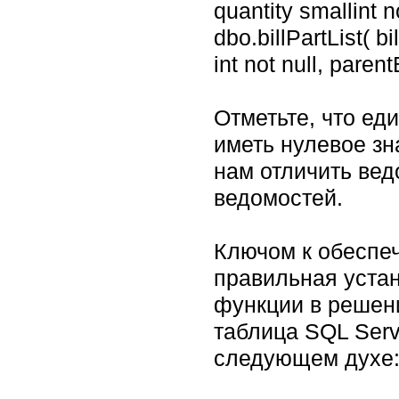
quantity smallint no
dbo.billPartList( bil
int not null, parent
Отметьте, что ед
иметь нулевое зна
нам отличить ве
ведомостей.
Ключом к обеспеч
правильная уста
функции в решени
таблица SQL Serv
следующем духе