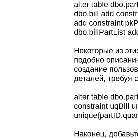
alter table dbo.par
dbo.bill add constr
add constraint pkPa
dbo.billPartList ad
Некоторые из эти
подобно описанию
создание пользов
деталей, требуя 
alter table dbo.par
constraint uqBill u
unique(partID,quan
Наконец, добавь