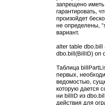
запрещено иметь 
гарантировать, ч
произойдет беско
не определены, "s
вариант.
alter table dbo.bil
dbo.bill(BillID) on
Таблица billPartL
первых, необходи
ведомостью, суще
которую дается с
ни billID из dbo.b
действия для огр