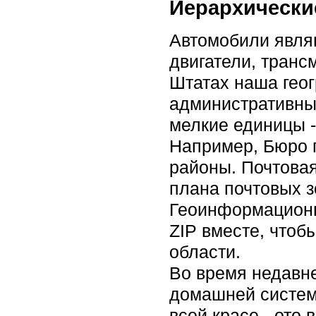
Иерархически
Автомобили являю
двигатели, транс
Штатах наша геог
административны
мелкие единицы 
Например, Бюро 
районы. Почтова
плана почтовых з
Геоинформационн
ZIP вместе, чтоб
области.
Во время недавне
домашней систем
всей красе - ото