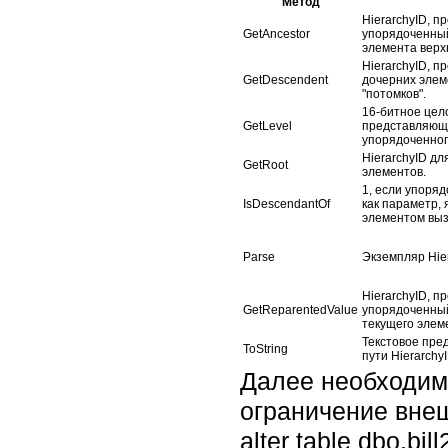
Метод
HierarchyID, 
GetAncestor
упорядоченный
элемента верх
HierarchyID, 
GetDescendent
дочерних элем
"потомков".
16-битное цел
GetLevel
представляющ
упорядоченног
HierarchyID дл
GetRoot
элементов.
1, если упоря
IsDescendantOf
как параметр,
элементом вы
Parse
Экземпляр Hier
HierarchyID, 
GetReparentedValue
упорядоченны
текущего элеме
Текстовое пре
ToString
пути HierarchyI
Далее необходимо
ограничение внеш
alter table dbo.bil