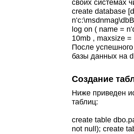
своих системах ч
create database [
n'c:\msdnmag\dbBo
log on ( name = n
10mb , maxsize = 
После успешного 
базы данных на 
Создание таб
Ниже приведен и
таблиц:
create table dbo.pa
not null); create ta