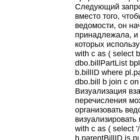
Следующий запро
вместо того, что
ведомости, он на
принадлежала, и 
которых использу
with c as ( select b
dbo.billPartList bpl
b.billID where pl.p
dbo.bill b join c on
Визуализация вз
перечисления мо
организовать вед
визуализировать
with c as ( select 
b.parentBillID is n