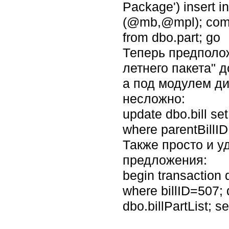
Package') insert in
(@mb,@mpl); commit
from dbo.part; go
Теперь предполож
летнего пакета" 
а под модулем ди
несложно:
update dbo.bill set
where parentBillID
Также просто и у
предложения:
begin transaction d
where billID=507; 
dbo.billPartList; se