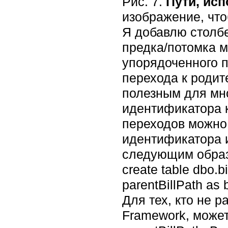
Рис. 7.
Пути, ис
изображение, что
Я добавлю столбе
предка/потомка м
упорядоченного п
перехода к родит
полезным для мно
идентификатора к
переходов можно
идентификатора 
следующим обра
create table dbo.bil
parentBillPath as b
Для тех, кто не 
Framework, може