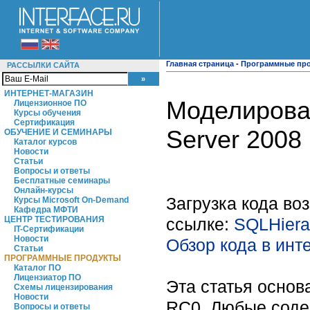
Главная страница
-
Программные пр
РАССЫЛКИ САЙТА
ИНТЕРНЕТ-МАГАЗИН
Моделирова
Лицензионное ПО
Курсы обучения
Сертификация
Server 2008
ОБУЧЕНИЕ И СЕМИНАРЫ
Каталог курсов
Новости
Статьи
Вопросы и ответы
Бесплатные семинары
Онлайн-курсы
Загрузка кода в
Курсы Microsoft On-Demand
Кафедра МФТИ
ссылке:
SQLHiera
ЦЕНТР ТЕСТИРОВАНИЯ
IT-Сертификации
Новости
Обзор кода в ин
Статьи
ПРОГРАММНЫЕ ПРОДУКТЫ
Каталог ПО
Лицензиатор ПО
Эта статья основ
Схемы лицензирования
Новости
RC0. Любые соде
Вопросы и ответы