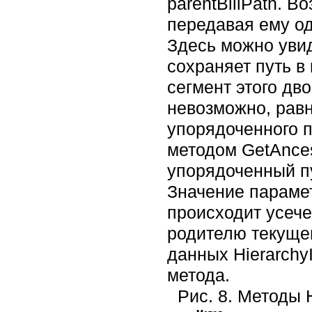
parentBillPath. 
передавая ему од
Здесь можно увид
сохраняет путь в
сегмент этого дво
невозможно, равн
упорядоченного п
методом GetAnces
упорядоченный пу
Значение парамет
происходит усече
родителю текуще
данных Hierarchy
метода.
Рис. 8. Методы H