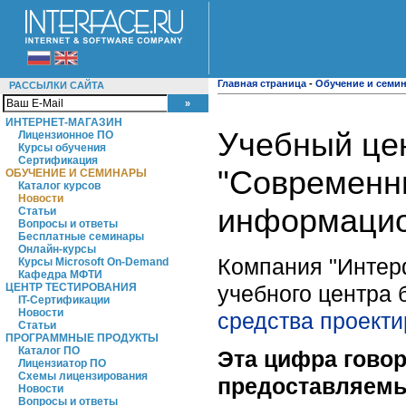
Главная страница
-
Обучение и семи
РАССЫЛКИ САЙТА
ИНТЕРНЕТ-МАГАЗИН
Учебный цен
Лицензионное ПО
Курсы обучения
Сертификация
"Современн
ОБУЧЕНИЕ И СЕМИНАРЫ
Каталог курсов
Новости
информацио
Статьи
Вопросы и ответы
Бесплатные семинары
Онлайн-курсы
Компания "Интерф
Курсы Microsoft On-Demand
Кафедра МФТИ
учебного центра 
ЦЕНТР ТЕСТИРОВАНИЯ
IT-Сертификации
Новости
средства проект
Статьи
ПРОГРАММНЫЕ ПРОДУКТЫ
Каталог ПО
Эта цифра говор
Лицензиатор ПО
Схемы лицензирования
предоставляемы
Новости
Вопросы и ответы