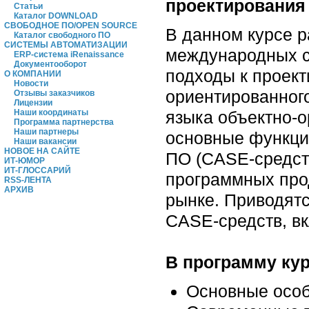
проектирования
Статьи
Каталог DOWNLOAD
СВОБОДНОЕ ПО/OPEN SOURCE
В данном курсе 
Каталог свободного ПО
СИСТЕМЫ АВТОМАТИЗАЦИИ
международных с
ERP-система iRenaissance
Документооборот
подходы к проект
О КОМПАНИИ
Новости
ориентированног
Отзывы заказчиков
Лицензии
языка объектно-
Наши координаты
Программа партнерства
Наши партнеры
основные функци
Наши вакансии
НОВОЕ НА САЙТЕ
ПО (CASE-средств
ИТ-ЮМОР
ИТ-ГЛОССАРИЙ
программных прод
RSS-ЛЕНТА
АРХИВ
рынке. Приводят
CASE-средств, в
В программу кур
Основные особ