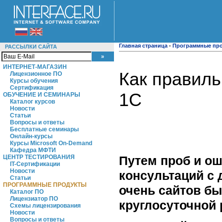
Главная страница
-
Программные пр
РАССЫЛКИ САЙТА
ИНТЕРНЕТ-МАГАЗИН
Как правиль
Лицензионное ПО
Курсы обучения
Сертификация
1С
ОБУЧЕНИЕ И СЕМИНАРЫ
Каталог курсов
Новости
Статьи
Вопросы и ответы
Бесплатные семинары
Онлайн-курсы
Курсы Microsoft On-Demand
Кафедра МФТИ
Путем проб и ош
ЦЕНТР ТЕСТИРОВАНИЯ
IT-Сертификации
Новости
консультаций с 
Статьи
ПРОГРАММНЫЕ ПРОДУКТЫ
очень сайтов б
Каталог ПО
Лицензиатор ПО
круглосуточной 
Схемы лицензирования
Новости
Вопросы и ответы