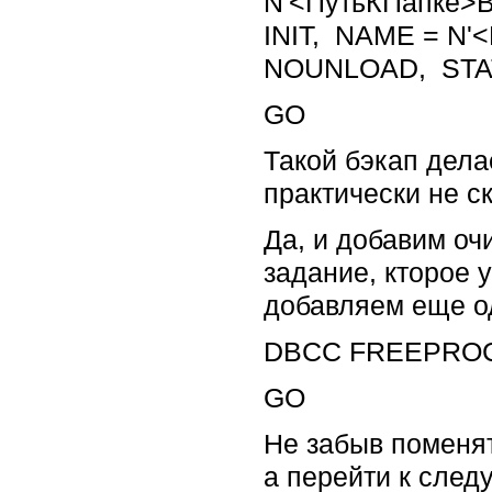
N'<ПутьКПапке>B
INIT, NAME = N'<
NOUNLOAD, STAT
GO
Такой бэкап дела
практически не с
Да, и добавим оч
задание, кторое 
добавляем еще о
DBCC FREEPRO
GO
Не забыв поменят
а перейти к следу