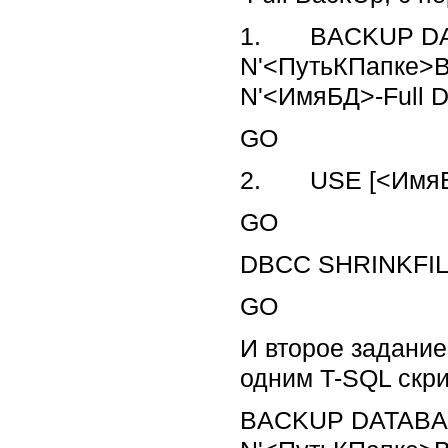
1. BACKUP DAT
N'<ПутьКПапке>
N'<ИмяБД>-Full 
GO
2. USE [<ИмяБ
GO
DBCC SHRINKFILE
GO
И второе задание 
одним T-SQL скри
BACKUP DATABAS