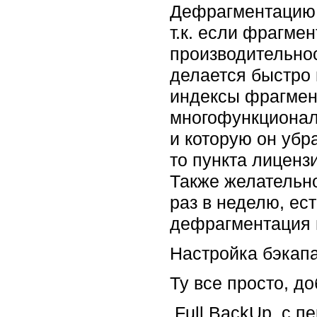
Дефрагментацию и
т.к. если фрагме
производительнос
делается быстро 
индексы фрагмен
многофункциональ
и которую он убра
то пункта лиценз
Также желательно
раз в неделю, ес
дефрагментация и
Настройка бэкап
Ту все просто, д
Full BackUp, с п