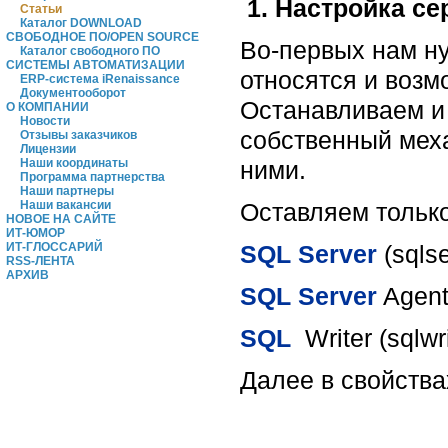
1. Настройка се
Статьи
Каталог DOWNLOAD
СВОБОДНОЕ ПО/OPEN SOURCE
Во-первых нам ну
Каталог свободного ПО
СИСТЕМЫ АВТОМАТИЗАЦИИ
относятся и возм
ERP-система iRenaissance
Документооборот
Останавливаем и 
О КОМПАНИИ
Новости
собственный механ
Отзывы заказчиков
Лицензии
ними.
Наши координаты
Программа партнерства
Наши партнеры
Оставляем только
Наши вакансии
НОВОЕ НА САЙТЕ
ИТ-ЮМОР
SQL Server
(sqlse
ИТ-ГЛОССАРИЙ
RSS-ЛЕНТА
АРХИВ
SQL Server
Agent
SQL
Writer (sqlwri
Далее в свойства