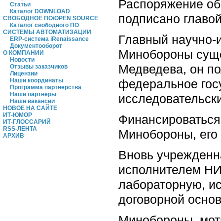
Распоряжение об 
Статьи
Каталог DOWNLOAD
подписано главо
СВОБОДНОЕ ПО/OPEN SOURCE
Каталог свободного ПО
СИСТЕМЫ АВТОМАТИЗАЦИИ
Главный научно-
ERP-система iRenaissance
Документооборот
Минобороны сущес
О КОМПАНИИ
Новости
Медведева, он по
Отзывы заказчиков
Лицензии
федеральное гос
Наши координаты
Программа партнерства
Наши партнеры
исследовательски
Наши вакансии
НОВОЕ НА САЙТЕ
ИТ-ЮМОР
Финансироваться 
ИТ-ГЛОССАРИЙ
RSS-ЛЕНТА
Минобороны, его 
АРХИВ
Вновь учрежденна
исполнителем НИО
лабораторную, ис
договорной основ
Минобороны, моти