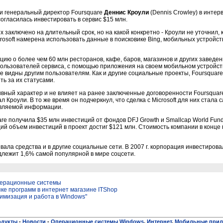
 и генеральный директор Foursquare
Деннис Кроули
(Dennis Crowley) в интервь
согласилась инвестировать в сервис $15 млн.
 заключено на длительный срок, но на какой конкретно - Кроули не уточнил,
icrosoft намерена использовать данные в поисковике Bing, мобильных устройс
ию о более чем 60 млн ресторанов, кафе, баров, магазинов и других заведен
пользователей сервиса, с помощью приложения на своем мобильном устройст
 видны другим пользователям. Как и другие социальные проекты, Foursquar
ь за их статусами.
юзивный характер и не влияет на ранее заключенные договоренности Foursqua
 Кроули. В то же время он подчеркнул, что сделка с Microsoft для них стала 
авляемой информации.
are получила $35 млн инвестиций от фондов DFJ Growth и Smallcap World Fund
щий объем инвестиций в проект достиг $121 млн. Стоимость компании в конце
ывала средства и в другие социальные сети. В 2007 г. корпорация инвестирова
длежит 1,6% самой популярной в мире соцсети.
Операционные системы
пке программ в интернет магазине ITShop
имизация и работа в Windows"
одукты
-
Новости
-
Операционные системы Windows
,
Интернет
,
Мобильные прил