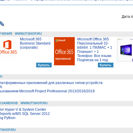
Дата п
ЕЧЕНИЯ
WWW.ITSHOP.RU
Microsoft 365
Microsoft Office 365
Business Standard
Персональный 32-
(corporate)
bit/x64. 1 ПК/MAC + 1
Планшет + 1
Телефон. Все языки.
Подписка на 1 год.
RU
сплатформенных приложений для различных типов устройств
LA
зованием Microsoft Project Professional 2013/2016/2019
КЗАМЕНОВ
WWW.ITSHOP.RU
 Svr Hyper-V & System Center
Reports w/MS SQL Server 2012
ing Python
TSHOP.RU