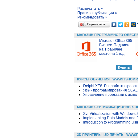
Распечатать »
Правила публикации »
Рекомендовать »
Поделиться…
МАГАЗИН ПРОГРАММНОГО ОБЕСП
Microsoft Office 365
Бизнес. Подписка
на 1 рабочее
место на 1 год
КУРСЫ ОБУЧЕНИЯ
WWW.ITSHOP.
Delphi XE8. Разработка крос
Язык программирования SCA
Управление проектами с исполь
МАГАЗИН СЕРТИФИКАЦИОННЫХ Э
Svr Virtualization with Windows
Implementing Data Models and 
Introduction to Programming Us
3D ПРИНТЕРЫ | 3D ПЕЧАТЬ
WWW.I