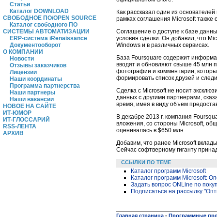
Статьи
Каталог DOWNLOAD
Как рассказал один из основателей
СВОБОДНОЕ ПО/OPEN SOURCE
рамках соглашения Microsoft также 
Каталог свободного ПО
Соглашение о доступе к базе данных
СИСТЕМЫ АВТОМАТИЗАЦИИ
условия сделки. Он добавил, что M
ERP-система iRenaissance
Windows и в различных сервисах.
Документооборот
О КОМПАНИИ
База Foursquare содержит информац
Новости
вводят и обновляют свыше 45 млн 
Отзывы заказчиков
фотографии и комментарии, которые
Лицензии
формировать список друзей и следит
Наши координаты
Программа партнерства
Сделка с Microsoft не носит экскл
Наши партнеры
данных с другими партнерами, сказал
Наши вакансии
время, имея в виду объем предост
НОВОЕ НА САЙТЕ
ИТ-ЮМОР
В декабре 2013 г. компания Foursqu
ИТ-ГЛОССАРИЙ
вложения, со стороны Microsoft, об
RSS-ЛЕНТА
оценивалась в $650 млн.
АРХИВ
Добавим, что ранее Microsoft вклад
Сейчас софтверному гиганту прина
ССЫЛКИ ПО ТЕМЕ
Каталог программ Microsoft
Каталог программ Microsoft: 
Задать вопрос ONLine по поку
Подписаться на рассылку "Опт
Главная страница
-
Программные пр