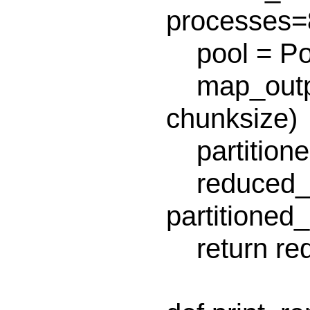
processes=8
    pool = Pool(processes)

    map_output = pool.map(mapper_func, files, 
chunksize)

    partitioned_data = ip_partition(chain(*map_output))

    reduced_output = pool.map(reducer_func, 
partitioned_
    return reduced_output
