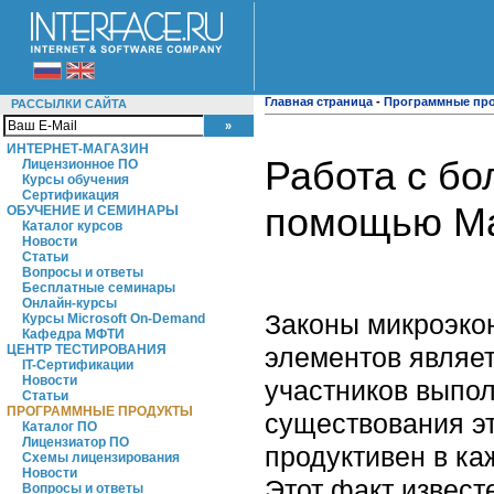
Главная страница
-
Программные пр
РАССЫЛКИ САЙТА
ИНТЕРНЕТ-МАГАЗИН
Работа с бо
Лицензионное ПО
Курсы обучения
Сертификация
помощью M
ОБУЧЕНИЕ И СЕМИНАРЫ
Каталог курсов
Новости
Статьи
Вопросы и ответы
Бесплатные семинары
Онлайн-курсы
Законы микроэко
Курсы Microsoft On-Demand
Кафедра МФТИ
элементов являет
ЦЕНТР ТЕСТИРОВАНИЯ
IT-Сертификации
Новости
участников выпо
Статьи
ПРОГРАММНЫЕ ПРОДУКТЫ
существования эт
Каталог ПО
Лицензиатор ПО
продуктивен в ка
Схемы лицензирования
Новости
Этот факт извест
Вопросы и ответы