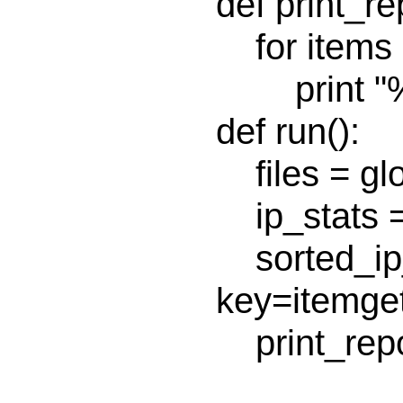
def print_re
    for items in sort_list[0:num]:

        print "%s, %s" % (items[0], items[1])

def run():

    files = glob("*.log")

    ip_stats = start_mr(mapper, reducer, files)

    sorted_ip_stats = sorted(ip_stats, 
key=itemget
    print_report(sorted_ip_stats)
