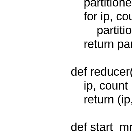
    partitioned_data = defaultdict(list)

    for ip, count in lines:

        partitioned_data[ip].append(count)

    return partitioned_data.items()        

def reducer(
    ip, count = ip_key_val

    return (ip, sum(sum(count,[])))

def start_mr