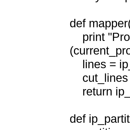
def mapper(l
    print "Processing Log File: %s-%s" % 
(current_pro
    lines = ip_start_mapper(logfile)

    cut_lines = ip_cut(lines)

    return ip_partition(cut_lines)

def ip_partit