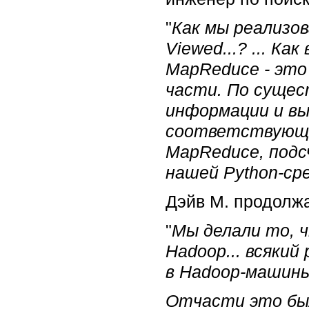
"
Как мы реализов
Viewed...? ... К
MapReduce - это
части. По сущес
информации и выд
соответствующие
MapReduce, подс
нашей Python-сре
Дэйв М. продолжа
"
Мы делали то, 
Hadoop... всякий
в Hadoop-машины
Отчасти это был