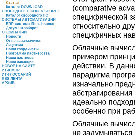
Статьи
(comparative adv
Каталог DOWNLOAD
СВОБОДНОЕ ПО/OPEN SOURCE
специфической за
Каталог свободного ПО
СИСТЕМЫ АВТОМАТИЗАЦИИ
относительно дру
ERP-система iRenaissance
Документооборот
О КОМПАНИИ
специфичных нав
Новости
Отзывы заказчиков
Лицензии
Облачные вычисл
Наши координаты
Программа партнерства
примером принци
Наши партнеры
Наши вакансии
действии. В данн
НОВОЕ НА САЙТЕ
ИТ-ЮМОР
парадигма прогр
ИТ-ГЛОССАРИЙ
RSS-ЛЕНТА
изначально пред
АРХИВ
абстрагирования
идеально подход
особенно при ра
Облачные вычисл
не задумываться 