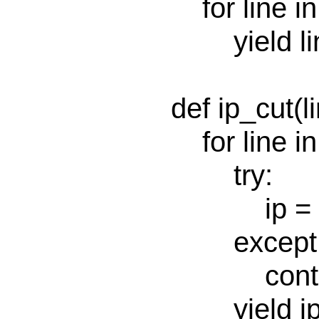
    for line in log:

        yield line.split()

def ip_cut(li
    for line in lines:

        try:

            ip = line[8]

        except IndexError:

            continue

        yield ip, 1
