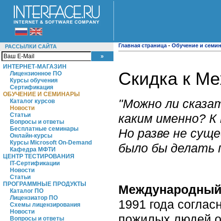
Главная страница
-
Обучение и семи
РАССЫЛКИ САЙТА
ИНТЕРНЕТ-МАГАЗИН
Скидка к М
Лицензионное ПО
Курсы обучения
Сертификация
ОБУЧЕНИЕ И СЕМИНАРЫ
"Можно ли сказа
Каталог курсов
Новости
каким именно? К
Статьи
Вопросы и ответы
Бесплатные семинары
Но разве не сущ
Онлайн-курсы
Курсы Microsoft On-Demand
было бы делать 
Кафедра МФТИ
ЦЕНТР ТЕСТИРОВАНИЯ
IT-Сертификации
Новости
Статьи
ПРОГРАММНЫЕ ПРОДУКТЫ
Международный
Каталог ПО
Лицензиатор ПО
1991 года согла
Схемы лицензирования
Новости
пожилых людей о
Вопросы и ответы